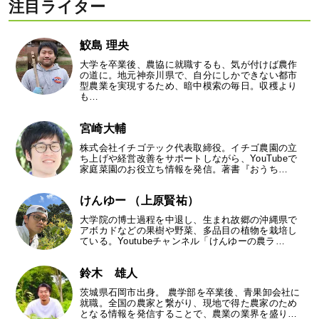
注目ライター
鮫島 理央
大学を卒業後、農協に就職するも、気が付けば農作
の道に。地元神奈川県で、自分にしかできない都市
型農業を実現するため、暗中模索の毎日。収穫より
も…
宮崎大輔
株式会社イチゴテック代表取締役。イチゴ農園の立
ち上げや経営改善をサポートしながら、YouTubeで
家庭菜園のお役立ち情報を発信。著書『おうち…
けんゆー （上原賢祐）
大学院の博士過程を中退し、生まれ故郷の沖縄県で
アボカドなどの果樹や野菜、多品目の植物を栽培し
ている。Youtubeチャンネル「けんゆーの農ラ…
鈴木 雄人
茨城県石岡市出身。 農学部を卒業後、青果卸会社に
就職。全国の農家と繋がり、現地で得た農家のため
となる情報を発信することで、農業の業界を盛り…