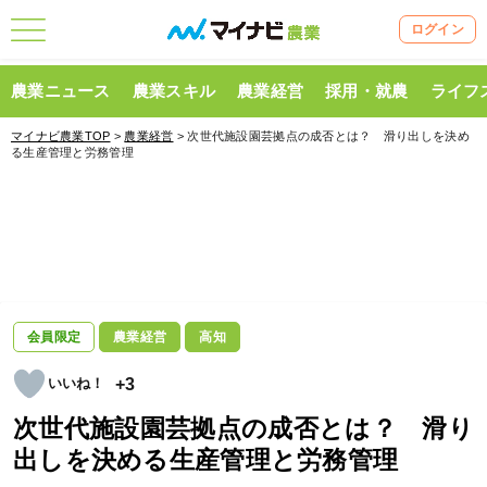
ログイン
農業ニュース
農業スキル
農業経営
採用・就農
ライフ
マイナビ農業TOP
>
農業経営
> 次世代施設園芸拠点の成否とは？ 滑り出しを決め
る生産管理と労務管理
会員限定
農業経営
高知
+3
次世代施設園芸拠点の成否とは？ 滑り
出しを決める生産管理と労務管理