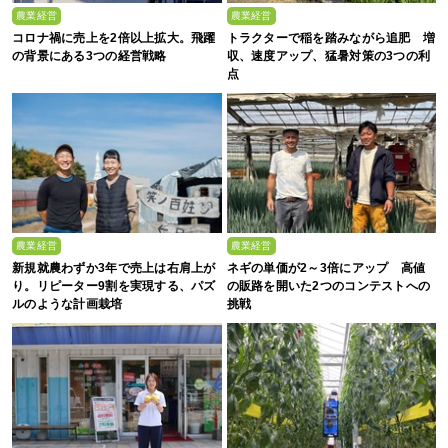
農業経営
農業経営
コロナ禍に売上を2倍以上拡大。飛躍
トラクターで稲を踏みながら追肥 増
の背景にある3つの経営戦略
収、速度アップ、猛暑対策の3つの利
点
農業経営
農業経営
新規就農わずか3年で売上は右肩上が
ネギの単価が2～3倍にアップ 高値
り。リピーター9割を実現する、パズ
の販路を開いた2つのコンテストへの
ルのような計画栽培
挑戦