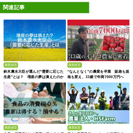
関連記事
農業経営
農業経営
鈴木農水大臣が選んだ“需要に応じた
“なんとなく”の農業を卒業 販路も規
生産”とは？ 増産の夢は潰えたのか
格も変え、33歳で年商7000万円へ
農業経営
農業経営