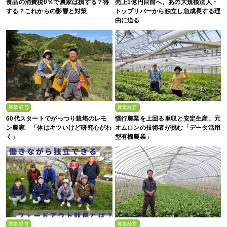
食品の消費税0％で農家は損する？得
売上1億円目前へ。あの大規模法人・
する？これからの影響と対策
トップリバーから独立し急成長する理
由に迫る
農業経営
農業経営
60代スタートでがっつり栽培のレモ
慣行農業を上回る単収と安定生産。元
ン農家 「体はキツいけど研究心がわ
オムロンの技術者が挑む「データ活用
く」
型有機農業」
農業経営
農業経営