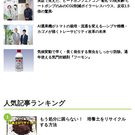
実証で見えた、ヒートポンプエアコン“電化”の現実解-ヒ
ートポンプのみのCO2削減ボイラーレスハウス、反収1.5
倍の驚異-
AI選果機がトマトの栽培・流通を変える―シブヤ精機・
カゴメが描くトレーサビリティ改革の未来
気候変動で早く・長く発生する害虫をしっかり防除。通
年使える気門封鎖剤『フーモン』
人気記事ランキング
もう処分に困らない！ 培養土をリサイクル
する方法