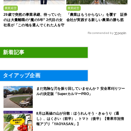
農業経営
農業経営
29歳で突然の事業承継、待っていた
「農業はもうからない」を覆す 証券
のは大量離職の“魔の5年” 2代目の女
会社が実践する新しい農業の勝ち筋
社長が「この地を選んでくれた人を守
る」と誓った日
Recommended by
新着記事
タイアップ企画
まだ危険な刃を振り回していませんか？ 安全草刈りツー
ルの決定版「SuperカルマーPRO」
8月は高値の山が分散：ほうれんそう・きゅうり（通
し）、はくさい（前半）、トマト（後半）【青果市況情
報アプリ「YAOYASAN」】