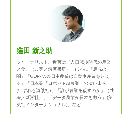
窪田 新之助
ジャーナリスト。近著は『人口減少時代の農業
と食』（共著／筑摩書房）。ほかに『農協の
闇』『GDP4%の日本農業は自動車産業を超え
る』『日本発「ロボットAI農業」の凄い未来』
(いずれも講談社)、『誰が農業を殺すのか』（共
著／新潮社）、『データ農業が日本を救う』(集
英社インターナショナル)、など。