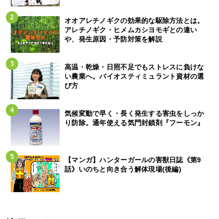
オオアレチノギクの効果的な駆除方法とは。
アレチノギク・ヒメムカシヨモギとの違い
や、発生原因・予防対策を解説
高温・乾燥・日照不足でもストレスに負けな
い農業へ。バイオスティミュラント資材の選
び方
気候変動で早く・長く発生する害虫をしっか
り防除。通年使える気門封鎖剤『フーモン』
【マンガ】ハンターガールの害獣日誌《第9
話》いのちと向き合う解体現場(後編)