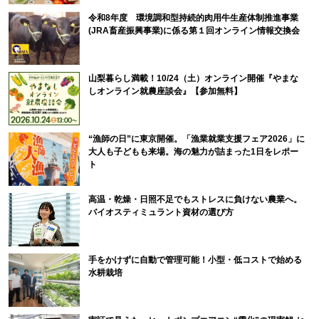
令和8年度 環境調和型持続的肉用牛生産体制推進事業
(JRA畜産振興事業)に係る第１回オンライン情報交換会
山梨暮らし満載！10/24（土）オンライン開催『やまな
しオンライン就農座談会』【参加無料】
“漁師の日”に東京開催。「漁業就業支援フェア2026」に
大人も子どもも来場。海の魅力が詰まった1日をレポー
ト
高温・乾燥・日照不足でもストレスに負けない農業へ。
バイオスティミュラント資材の選び方
手をかけずに自動で管理可能！小型・低コストで始める
水耕栽培