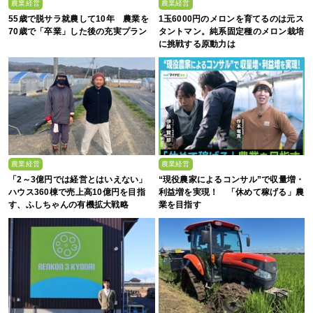
農業経営
農業経営
55歳で脱サラ就農して10年 農業を
1玉6000円のメロンを育てるのは元ス
70歳で「卒業」した後の充実プラン
タントマン。純系固定種のメロン栽培
に挑戦する原動力は
農業経営
農業経営
「2～3億円では経営とはいえない」
“現役農家によるコンサル”で収量増・
ハウス360棟で売上高10億円を目指
利益増を実現！ 「休めて稼げる」農
す、ふしちゃんの有機拡大戦略
業を目指す