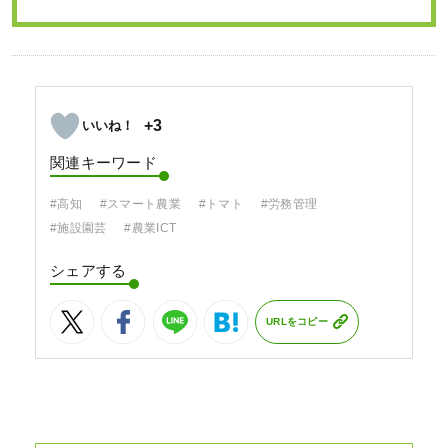
+3
関連キーワード
#高知
#スマート農業
#トマト
#労務管理
#施設園芸
#農業ICT
シェアする
URLをコピー