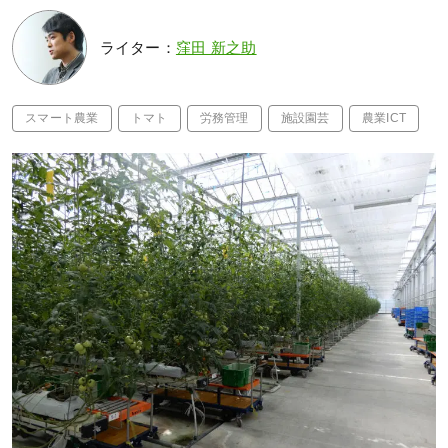
ライター：
窪田 新之助
スマート農業
トマト
労務管理
施設園芸
農業ICT