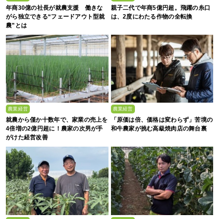
年商30億の社長が就農支援 働きな
親子二代で年商5億円超。飛躍の糸口
がら独立できる“フェードアウト型就
は、2度にわたる作物の全転換
農”とは
農業経営
農業経営
就農から僅か十数年で、家業の売上を
「原価は倍、価格は変わらず」苦境の
4倍増の2億円超に！農家の次男が手
和牛農家が挑む高級焼肉店の舞台裏
がけた経営改善