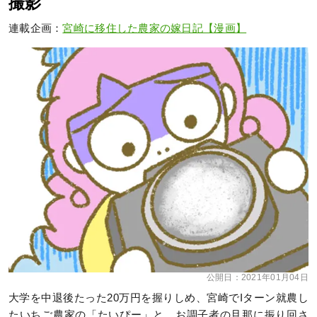
撮影
連載企画：
宮崎に移住した農家の嫁日記【漫画】
公開日：
2021年01月04日
大学を中退後たった20万円を握りしめ、宮崎でIターン就農し
たいちご農家の「たいぴー」と、お調子者の旦那に振り回さ