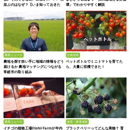
並ぶのはなぜ？【いま知っておきた
環」でわかりやすく解説
い、これからの”食”の話】
農業ニュース
生産技術
農地を探す担い手に地域の情報をどう
ペットボトルでミニトマトを育てた
届けるか 農地マッチングにつながる
ら、大量に収穫できた！
常総市の取り組み
農業ニュース
食育・農業体験
イチゴの植物工場Oishii Farmが年内
ブラックベリーってどんな果物？ 育