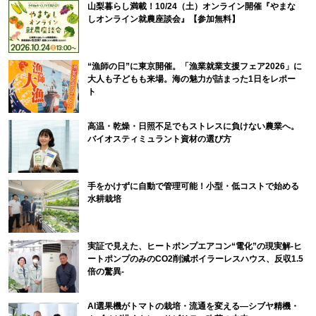
山梨暮らし満載！10/24（土）オンライン開催『やまな
しオンライン就農座談会』【参加無料】
“漁師の日”に東京開催。「漁業就業支援フェア2026」に
大人も子どもも来場。海の魅力が詰まった1日をレポー
ト
高温・乾燥・日照不足でもストレスに負けない農業へ。
バイオスティミュラント資材の選び方
手をかけずに自動で管理可能！小型・低コストで始める
水耕栽培
実証で見えた、ヒートポンプエアコン“電化”の現実解-ヒ
ートポンプのみのCO2削減ボイラーレスハウス、反収1.5
倍の驚異-
AI選果機がトマトの栽培・流通を変える―シブヤ精機・