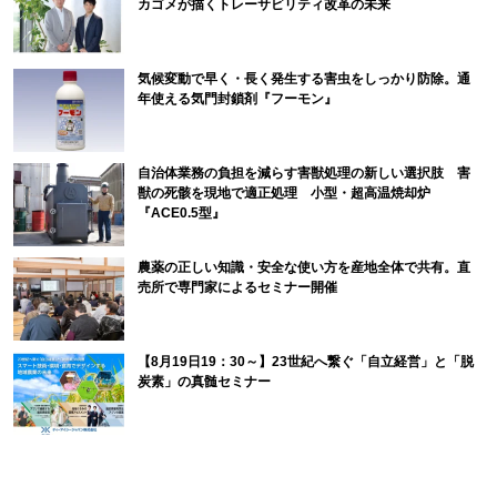
カゴメが描くトレーサビリティ改革の未来
気候変動で早く・長く発生する害虫をしっかり防除。通
年使える気門封鎖剤『フーモン』
自治体業務の負担を減らす害獣処理の新しい選択肢 害
獣の死骸を現地で適正処理 小型・超高温焼却炉
『ACE0.5型』
農薬の正しい知識・安全な使い方を産地全体で共有。直
売所で専門家によるセミナー開催
【8月19日19：30～】23世紀へ繋ぐ「自立経営」と「脱
炭素」の真髄セミナー