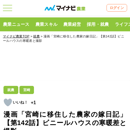
ログイン
農業ニュース
農業スキル
農業経営
採用・就農
ライフ
マイナビ農業TOP
>
就農
> 漫画「宮崎に移住した農家の嫁日記」【第142話】ビニ
ールハウスの寒暖差と撮影
就農
宮崎
+1
漫画「宮崎に移住した農家の嫁日記」
【第142話】ビニールハウスの寒暖差と