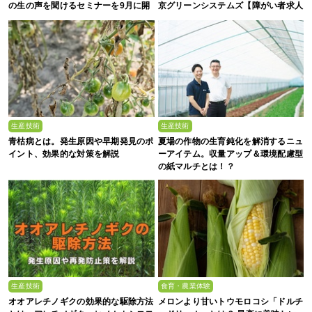
の生の声を聞けるセミナーを9月に開
京グリーンシステムズ【障がい者求人
催】
募集中】
生産技術
生産技術
青枯病とは。発生原因や早期発見のポ
夏場の作物の生育鈍化を解消するニュ
イント、効果的な対策を解説
ーアイテム。収量アップ＆環境配慮型
の紙マルチとは！？
生産技術
食育・農業体験
オオアレチノギクの効果的な駆除方法
メロンより甘いトウモロコシ「ドルチ