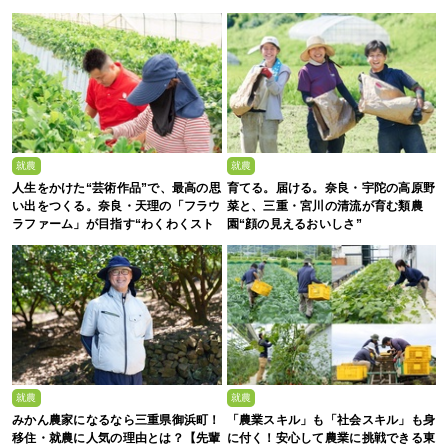
就農
就農
人生をかけた“芸術作品”で、最高の思
育てる。届ける。奈良・宇陀の高原野
い出をつくる。奈良・天理の「フラウ
菜と、三重・宮川の清流が育む類農
ラファーム」が目指す“わくわくスト
園“顔の見えるおいしさ”
ロベリーエンターテインメント”
就農
就農
みかん農家になるなら三重県御浜町！
「農業スキル」も「社会スキル」も身
移住・就農に人気の理由とは？【先輩
に付く！安心して農業に挑戦できる東