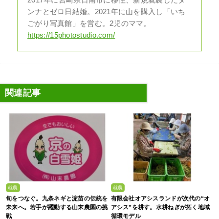
2017年に宮崎県日南市に移住、新規就農したダ
ンナとゼロ日結婚。2021年に山を購入し「いち
ごがり写真館」を営む。2児のママ。
https://15photostudio.com/
関連記事
就農
就農
旬をつなぐ。九条ネギと淀苗の伝統を
有限会社オアシスランドが次代の“オ
未来へ。若手が躍動する山末農園の挑
アシス”を耕す。水耕ねぎが拓く地域
戦
循環モデル