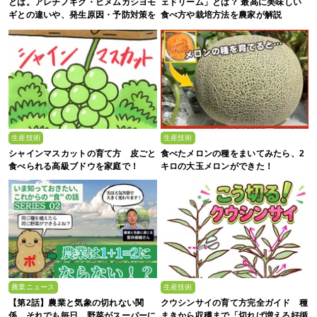
とは。アレチノギク・ヒメムカシヨモ
ェドリーム」とは？ 最高に美味しい
ギとの違いや、発生原因・予防対策を
食べ方や栽培方法を農家が解説
解説
生産技術
生産技術
シャインマスカットの育て方 皮ごと
食べたメロンの種をまいてみたら、2
食べられる高級ブドウを家庭で！
キロの大玉メロンができた！
農業ニュース
生産技術
【第2話】農業と気象の切れない関
クウシンサイの育て方完全ガイド 種
係。それでも毎日、野菜がスーパーに
まきから収穫まで「切れば増える好循