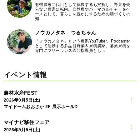
有機農家二代目として就農するも挫折し、野菜を売
らない農家に転向。自然農やパーマカルチャーをベ
ースとして、暮らしを豊かにするための畑づくりの
知…
ノウカノタネ つるちゃん
「ノウカノタネ」という農系YouTuber、Podcaster
として活動する多品目野菜＆果樹農家。落葉果樹を
専門にフリーランス園芸指導員とし…
イベント情報
農林水産FEST
2026年9月5日(土)
マイドームおおさか 2F 展示ホールD
マイナビ移住フェア
2026年9月5日(土)