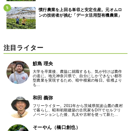
慣行農業を上回る単収と安定生産。元オムロ
ンの技術者が挑む「データ活用型有機農業」
注目ライター
鮫島 理央
大学を卒業後、農協に就職するも、気が付けば農作
の道に。地元神奈川県で、自分にしかできない都市
型農業を実現するため、暗中模索の毎日。収穫より
も…
和田 義弥
フリーライター。2011年から茨城県筑波山麓の農村
で暮らし、昭和初期建築の古民家をDIYでセルフリ
ノベーションした後、丸太や古材を使って新た…
そーやん（橋口創也）