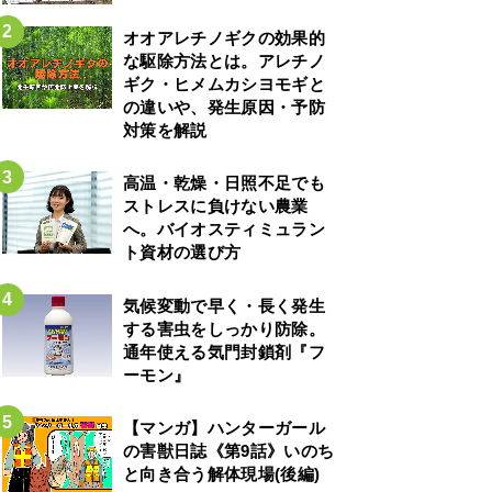
オオアレチノギクの効果的
な駆除方法とは。アレチノ
ギク・ヒメムカシヨモギと
の違いや、発生原因・予防
対策を解説
高温・乾燥・日照不足でも
ストレスに負けない農業
へ。バイオスティミュラン
ト資材の選び方
気候変動で早く・長く発生
する害虫をしっかり防除。
通年使える気門封鎖剤『フ
ーモン』
【マンガ】ハンターガール
の害獣日誌《第9話》いのち
と向き合う解体現場(後編)