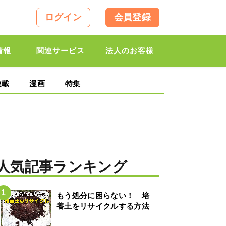
ログイン
会員登録
情報
関連サービス
法人のお客様
連載
漫画
特集
人気記事ランキング
もう処分に困らない！ 培
養土をリサイクルする方法