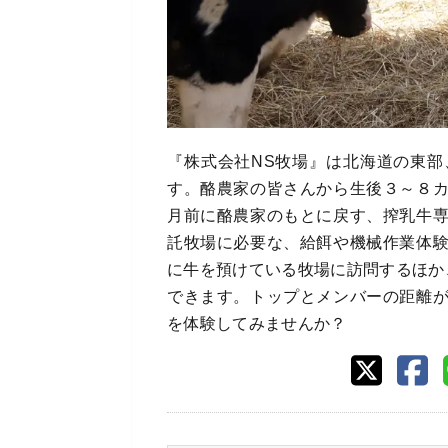
『株式会社NS牧場』は北海道の東
す。酪農家の皆さんから生後３～８
月前に酪農家のもとに戻す、搾乳牛
託牧場に必要な、給餌や機械作業体
に牛を預けている牧場に訪問するほか
できます。トップとメンバーの距離
を体験してみませんか？