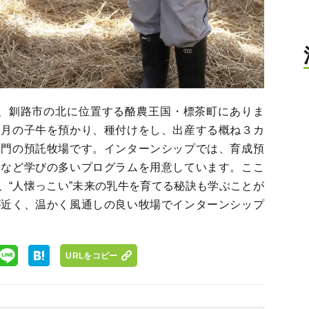
部、釧路市の北に位置する酪農王国・標茶町にありま
カ月の子牛を預かり、種付けをし、出産する概ね３カ
専門の預託牧場です。インターンシップでは、育成預
験など学びの多いプログラムを用意しています。ここ
、“人懐っこい”未来の乳牛を育てる秘訣も学ぶことが
が近く、温かく風通しの良い牧場でインターンシップ
URLをコピー