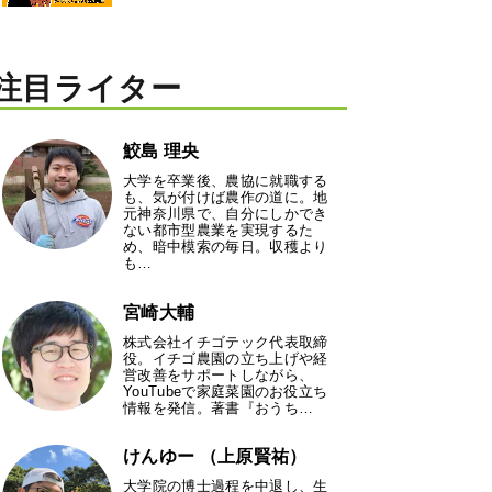
注目ライター
鮫島 理央
大学を卒業後、農協に就職する
も、気が付けば農作の道に。地
元神奈川県で、自分にしかでき
ない都市型農業を実現するた
め、暗中模索の毎日。収穫より
も…
宮崎大輔
株式会社イチゴテック代表取締
役。イチゴ農園の立ち上げや経
営改善をサポートしながら、
YouTubeで家庭菜園のお役立ち
情報を発信。著書『おうち…
けんゆー （上原賢祐）
大学院の博士過程を中退し、生