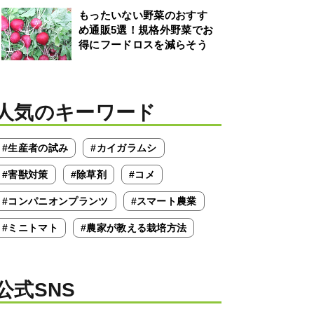
もったいない野菜のおすす
め通販5選！規格外野菜でお
得にフードロスを減らそう
人気のキーワード
#生産者の試み
#カイガラムシ
#害獣対策
#除草剤
#コメ
#コンパニオンプランツ
#スマート農業
#ミニトマト
#農家が教える栽培方法
公式SNS