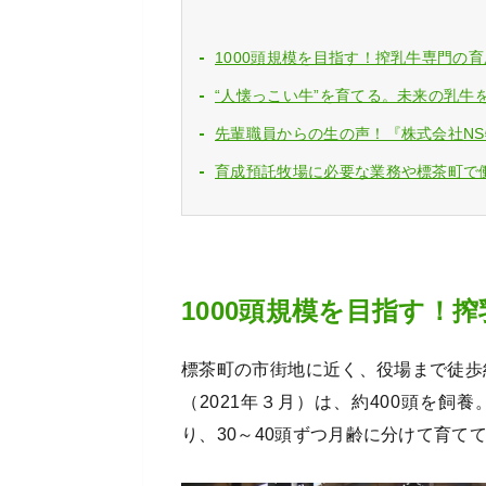
1000頭規模を目指す！搾乳牛専門の
“人懐っこい牛”を育てる。未来の乳牛
先輩職員からの生の声！『株式会社N
育成預託牧場に必要な業務や標茶町で
1000頭規模を目指す！
標茶町の市街地に近く、役場まで徒歩
（2021年３月）は、約400頭を飼
り、30～40頭ずつ月齢に分けて育て