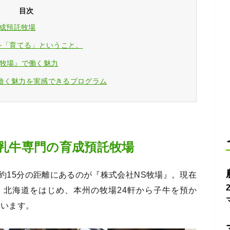
目次
育成預託牧場
を「育てる」ということ。
S牧場』で働く魅力
働く魅力を実感できるプログラム
搾乳牛専門の育成預託牧場
約15分の距離にあるのが『株式会社NS牧場』。現在
養。北海道をはじめ、本州の牧場24軒から子牛を預か
ています。