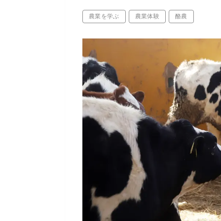
農業を学ぶ
農業体験
酪農