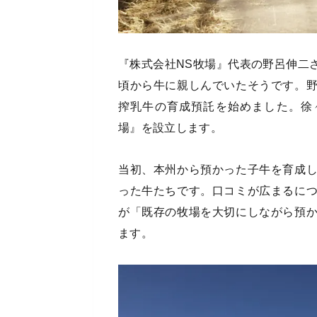
『株式会社NS牧場』代表の野呂伸二
頃から牛に親しんでいたそうです。
搾乳牛の育成預託を始めました。徐々
場』を設立します。
当初、本州から預かった子牛を育成
った牛たちです。口コミが広まるに
が「既存の牧場を大切にしながら預
ます。