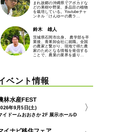
まれ故郷の沖縄県でアボカドな
どの果樹や野菜、多品目の植物
を栽培している。Youtubeチャ
ンネル「けんゆーの農ラ…
鈴木 雄人
茨城県石岡市出身。 農学部を卒
業後、青果卸会社に就職。全国
の農家と繋がり、現地で得た農
家のためとなる情報を発信する
ことで、農業の業界を盛り…
イベント情報
農林水産FEST
2026年9月5日(土)
マイドームおおさか 2F 展示ホールD
マイナビ移住フェア