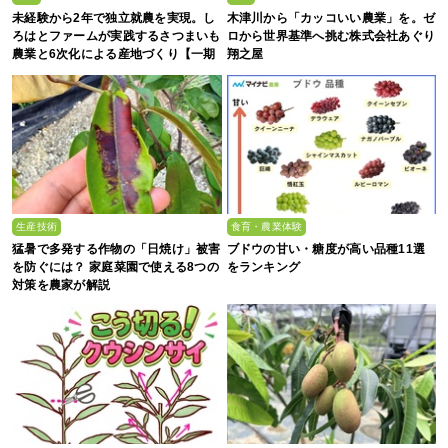
未経験から2年で独立就農を実現。し
木津川から「カッコいい農業」を。ゼ
ろはとファームが実践するさつまいも
ロから世界基準へ挑む株式会社あぐり
農業と6次化による産地づくり【一期
翔之屋
生募集】
生産技術
食育・農業体験
猛暑で多発する作物の「日焼け」被害
ブドウの甘い・糖度が高い品種11選
を防ぐには？ 家庭菜園で使える8つの
をランキング
対策を農家が解説