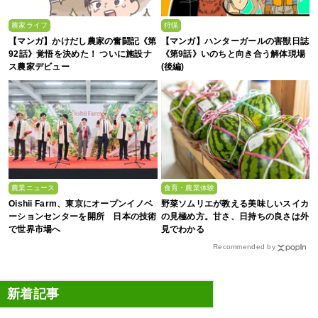
農家ライフ
狩猟
【マンガ】かけだし農家の奮闘記《第
【マンガ】ハンターガールの害獣日誌
92話》覚悟を決めた！ ついに施設ナ
《第9話》いのちと向き合う解体現場
ス農家デビュー
(後編)
農業ニュース
食育・農業体験
Oishii Farm、東京にオープンイノベ
野菜ソムリエが教える美味しいスイカ
ーションセンターを開所 日本の技術
の見極め方。甘さ、日持ちの良さは外
で世界市場へ
見でわかる
Recommended by
新着記事