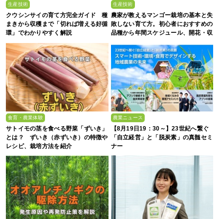
生産技術
生産技術
クウシンサイの育て方完全ガイド 種
農家が教えるマンゴー栽培の基本と失
まきから収穫まで「切れば増える好循
敗しない育て方。初心者におすすめの
環」でわかりやすく解説
品種から年間スケジュール、開花・収
穫のコツまで徹底解説
食育・農業体験
農業ニュース
サトイモの茎を食べる野菜「ずいき」
【8月19日19：30～】23世紀へ繋ぐ
とは？ ずいき（赤ずいき）の特徴や
「自立経営」と「脱炭素」の真髄セミ
レシピ、栽培方法を紹介
ナー