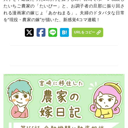
たいちご農家の「たいぴー」と、お調子者の旦那に振り回さ
れる漫画家の嫁じょ「あかねまる」。夫婦のドタバタな日常
を“現役・農家の嫁”が描いた、新感覚4コマ連載！
URLをコピー