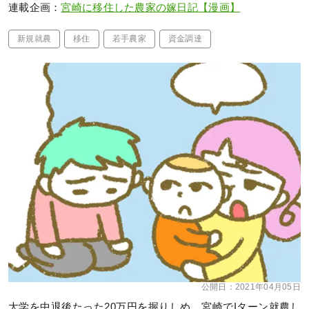
連載企画：
宮崎に移住した農家の嫁日記【漫画】
新規就農
移住
若手農家
資金調達
公開日：
2021年04月05日
大学を中退後たった20万円を握りしめ、宮崎でIターン就農し