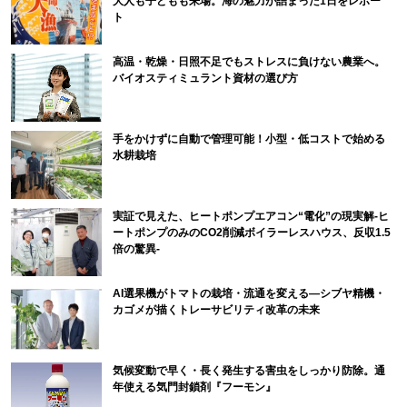
大人も子どもも来場。海の魅力が詰まった1日をレポー
ト
高温・乾燥・日照不足でもストレスに負けない農業へ。
バイオスティミュラント資材の選び方
手をかけずに自動で管理可能！小型・低コストで始める
水耕栽培
実証で見えた、ヒートポンプエアコン“電化”の現実解-ヒ
ートポンプのみのCO2削減ボイラーレスハウス、反収1.5
倍の驚異-
AI選果機がトマトの栽培・流通を変える―シブヤ精機・
カゴメが描くトレーサビリティ改革の未来
気候変動で早く・長く発生する害虫をしっかり防除。通
年使える気門封鎖剤『フーモン』