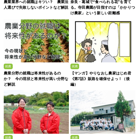
農業業界への就職はキツい？ 農業法
奈良・葛城で“食べられる花”を育て
人選びで失敗しないポイントなど解説
る。寺田農園が目指すのは「かかりつ
け農家」という新しい距離感
就農
就農
農業分野の就職は将来性があるの
【マンガ】やりなおし農家はじめ君
か？ 今の現状と将来性が高い分野な
《第7話》販路を確保せよっ！（後
ど解説
編）
就農
就農