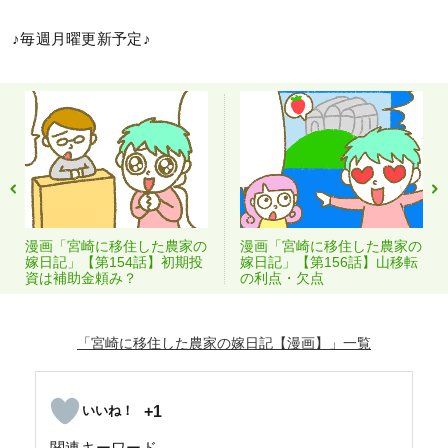
♪毎週月曜更新予定♪
漫画「宮崎に移住した農家の
漫画「宮崎に移住した農家の
嫁日記」【第154話】初期投
嫁日記」【第156話】山移転
資は補助金頼み？
の利点・欠点
「宮崎に移住した農家の嫁日記【漫画】」
+1