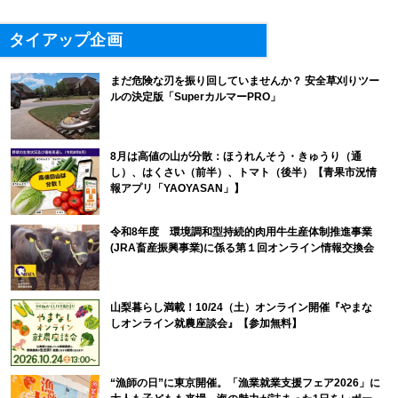
タイアップ企画
まだ危険な刃を振り回していませんか？ 安全草刈りツー
ルの決定版「SuperカルマーPRO」
8月は高値の山が分散：ほうれんそう・きゅうり（通
し）、はくさい（前半）、トマト（後半）【青果市況情
報アプリ「YAOYASAN」】
令和8年度 環境調和型持続的肉用牛生産体制推進事業
(JRA畜産振興事業)に係る第１回オンライン情報交換会
山梨暮らし満載！10/24（土）オンライン開催『やまな
しオンライン就農座談会』【参加無料】
“漁師の日”に東京開催。「漁業就業支援フェア2026」に