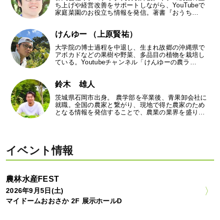
ち上げや経営改善をサポートしながら、YouTubeで
家庭菜園のお役立ち情報を発信。著書『おうち…
けんゆー （上原賢祐）
大学院の博士過程を中退し、生まれ故郷の沖縄県で
アボカドなどの果樹や野菜、多品目の植物を栽培し
ている。Youtubeチャンネル「けんゆーの農ラ…
鈴木 雄人
茨城県石岡市出身。 農学部を卒業後、青果卸会社に
就職。全国の農家と繋がり、現地で得た農家のため
となる情報を発信することで、農業の業界を盛り…
イベント情報
農林水産FEST
2026年9月5日(土)
マイドームおおさか 2F 展示ホールD