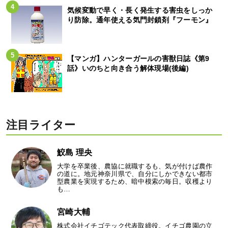
気候変動で早く・長く発生する害虫をしっか
り防除。通年使える気門封鎖剤『フーモン』
【マンガ】ハンターガールの害獣日誌《第9
話》いのちと向き合う解体現場(後編)
注目ライター
鮫島 理央
大学を卒業後、農協に就職するも、気が付けば農作
の道に。地元神奈川県で、自分にしかできない都市
型農業を実現するため、暗中模索の毎日。収穫より
も…
宮崎大輔
株式会社イチゴテック代表取締役。イチゴ農園の立