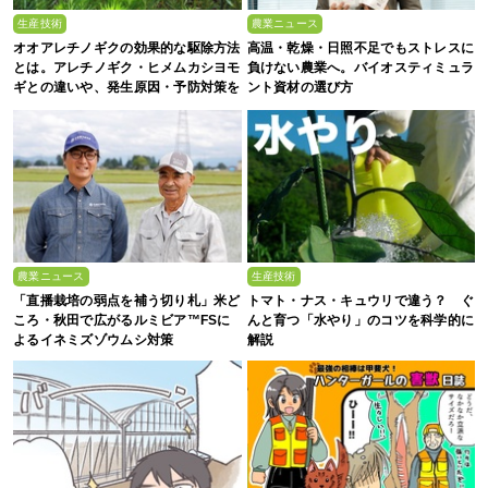
生産技術
農業ニュース
オオアレチノギクの効果的な駆除方法
高温・乾燥・日照不足でもストレスに
とは。アレチノギク・ヒメムカシヨモ
負けない農業へ。バイオスティミュラ
ギとの違いや、発生原因・予防対策を
ント資材の選び方
解説
農業ニュース
生産技術
「直播栽培の弱点を補う切り札」米ど
トマト・ナス・キュウリで違う？ ぐ
ころ・秋田で広がるルミビア™FSに
んと育つ「水やり」のコツを科学的に
よるイネミズゾウムシ対策
解説