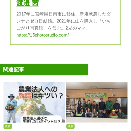
渡邉 茜
2017年に宮崎県日南市に移住、新規就農したダ
ンナとゼロ日結婚。2021年に山を購入し「いち
ごがり写真館」を営む。2児のママ。
https://15photostudio.com/
関連記事
就農
就農