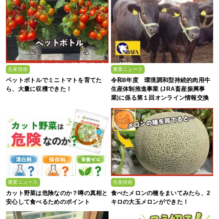
生産技術
農業ニュース
ペットボトルでミニトマトを育てた
令和8年度 環境調和型持続的肉用牛
ら、大量に収穫できた！
生産体制推進事業 (JRA畜産振興事
業)に係る第１回オンライン情報交換
会
農業ニュース
生産技術
カット野菜は危険なのか？噂の真相と
食べたメロンの種をまいてみたら、2
安心して食べるためのポイント
キロの大玉メロンができた！