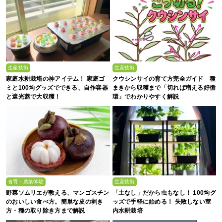
生産技術
生産技術
家庭水耕栽培の神アイテム！ 家庭ゴ
クウシンサイの育て方完全ガイド 種
ミと100均グッズでできる、自作容器
まきから収穫まで「切れば増える好循
と遮光蓋で大収穫！
環」でわかりやすく解説
食育・農業体験
生産技術
野菜ソムリエが教える、マンゴスチン
「土なし」だから虫もなし！ 100均グ
のおいしい食べ方。簡単な皮の剥き
ッズで手軽に始める！ 失敗しない室
方・種の取り除き方まで解説
内水耕栽培