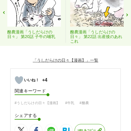
酪農漫画「うしだらけの
酪農漫画「うしだらけの
日々」 第20話 子牛の哺乳
日々」 第22話 出産後のあれ
これ
「うしだらけの日々【漫画】」
+4
関連キーワード
#うしだらけの日々【漫画】
#牛乳
#酪農
シェアする
URLをコピー