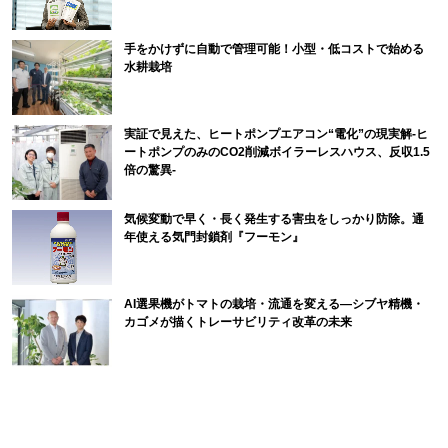
手をかけずに自動で管理可能！小型・低コストで始める
水耕栽培
実証で見えた、ヒートポンプエアコン“電化”の現実解-ヒ
ートポンプのみのCO2削減ボイラーレスハウス、反収1.5
倍の驚異-
気候変動で早く・長く発生する害虫をしっかり防除。通
年使える気門封鎖剤『フーモン』
AI選果機がトマトの栽培・流通を変える―シブヤ精機・
カゴメが描くトレーサビリティ改革の未来