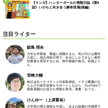
【マンガ】ハンターガールの害獣日誌《第9
話》いのちと向き合う解体現場(後編)
注目ライター
鮫島 理央
大学を卒業後、農協に就職するも、気が付けば農作
の道に。地元神奈川県で、自分にしかできない都市
型農業を実現するため、暗中模索の毎日。収穫より
も…
宮崎大輔
株式会社イチゴテック代表取締役。イチゴ農園の立
ち上げや経営改善をサポートしながら、YouTubeで
家庭菜園のお役立ち情報を発信。著書『おうち…
けんゆー （上原賢祐）
大学院の博士過程を中退し、生まれ故郷の沖縄県で