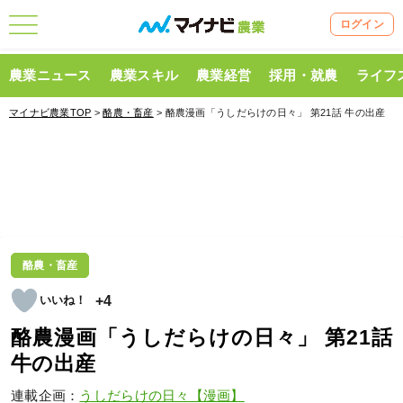
ログイン
農業ニュース
農業スキル
農業経営
採用・就農
ライフ
マイナビ農業TOP
>
酪農・畜産
> 酪農漫画「うしだらけの日々」 第21話 牛の出産
酪農・畜産
+4
酪農漫画「うしだらけの日々」 第21話
牛の出産
連載企画：
うしだらけの日々【漫画】