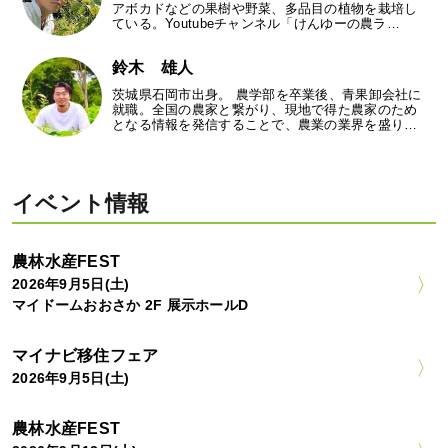
アボカドなどの果樹や野菜、多品目の植物を栽培し
ている。Youtubeチャンネル「けんゆーの農ラ…
鈴木 雄人
茨城県石岡市出身。 農学部を卒業後、青果卸会社に
就職。全国の農家と繋がり、現地で得た農家のため
となる情報を発信することで、農業の業界を盛り…
イベント情報
農林水産FEST
2026年9月5日(土)
マイドームおおさか 2F 展示ホールD
マイナビ移住フェア
2026年9月5日(土)
農林水産FEST