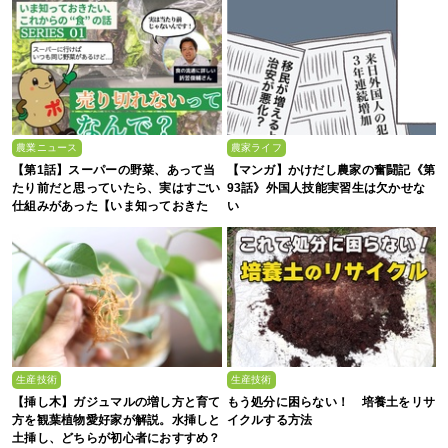
農業ニュース
農家ライフ
【第1話】スーパーの野菜、あって当
【マンガ】かけだし農家の奮闘記《第
たり前だと思っていたら、実はすごい
93話》外国人技能実習生は欠かせな
仕組みがあった【いま知っておきた
い
い、これからの”食”の話】
生産技術
生産技術
【挿し木】ガジュマルの増し方と育て
もう処分に困らない！ 培養土をリサ
方を観葉植物愛好家が解説。水挿しと
イクルする方法
土挿し、どちらが初心者におすすめ？