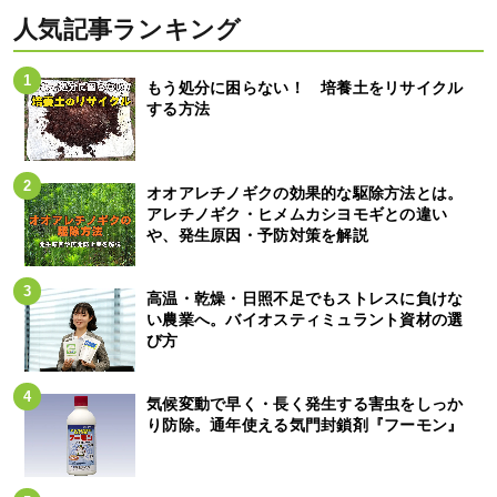
人気記事ランキング
もう処分に困らない！ 培養土をリサイクル
する方法
オオアレチノギクの効果的な駆除方法とは。
アレチノギク・ヒメムカシヨモギとの違い
や、発生原因・予防対策を解説
高温・乾燥・日照不足でもストレスに負けな
い農業へ。バイオスティミュラント資材の選
び方
気候変動で早く・長く発生する害虫をしっか
り防除。通年使える気門封鎖剤『フーモン』