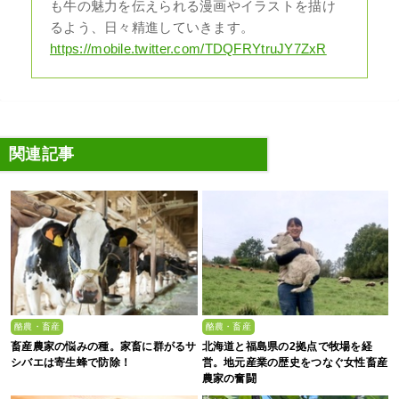
も牛の魅力を伝えられる漫画やイラストを描け
るよう、日々精進していきます。
https://mobile.twitter.com/TDQFRYtruJY7ZxR
関連記事
酪農・畜産
酪農・畜産
畜産農家の悩みの種。家畜に群がるサ
北海道と福島県の2拠点で牧場を経
シバエは寄生蜂で防除！
営。地元産業の歴史をつなぐ女性畜産
農家の奮闘