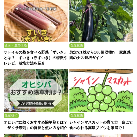
食育・農業体験
生産技術
サトイモの茎を食べる野菜「ずいき」
剪定で1株から100個収穫!? 家庭菜
とは？ ずいき（赤ずいき）の特徴や
園のナス栽培ガイド
レシピ、栽培方法を紹介
生産技術
生産技術
オヒシバに効くおすすめ除草剤とは？
シャインマスカットの育て方 皮ごと
「ザクサ液剤」の特長と使い方を紹介
食べられる高級ブドウを家庭で！