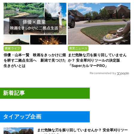
農家ライフ
農業ニュース
俳優・山本一賢 映画をきっかけに畑
まだ危険な刃を振り回していません
を耕す二拠点生活へ 新潟で見つけた
か？ 安全草刈りツールの決定版
生きがいとは
「SuperカルマーPRO」
Recommended by
新着記事
タイアップ企画
まだ危険な刃を振り回していませんか？ 安全草刈りツー