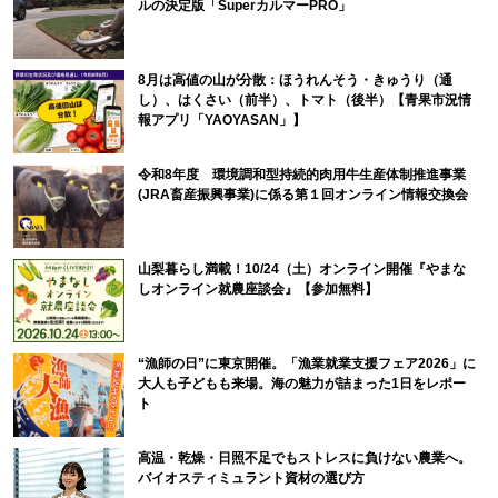
ルの決定版「SuperカルマーPRO」
8月は高値の山が分散：ほうれんそう・きゅうり（通
し）、はくさい（前半）、トマト（後半）【青果市況情
報アプリ「YAOYASAN」】
令和8年度 環境調和型持続的肉用牛生産体制推進事業
(JRA畜産振興事業)に係る第１回オンライン情報交換会
山梨暮らし満載！10/24（土）オンライン開催『やまな
しオンライン就農座談会』【参加無料】
“漁師の日”に東京開催。「漁業就業支援フェア2026」に
大人も子どもも来場。海の魅力が詰まった1日をレポー
ト
高温・乾燥・日照不足でもストレスに負けない農業へ。
バイオスティミュラント資材の選び方