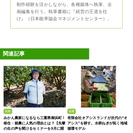
制作経験を活かしながら、各種媒体へ執筆、企
画編集を行う。執筆書籍に『経営の王道を往
け』（日本能率協会マネジメントセンター）。
関連記事
就農
就農
みかん農家になるなら三重県御浜町！
有限会社オアシスランドが次代の“オ
移住・就農に人気の理由とは？【先輩
アシス”を耕す。水耕ねぎが拓く地域
の生の声を聞けるセミナーを9月に開
循環モデル