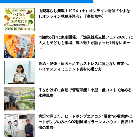
山梨暮らし満載！10/24（土）オンライン開催『やまな
しオンライン就農座談会』【参加無料】
“漁師の日”に東京開催。「漁業就業支援フェア2026」に
大人も子どもも来場。海の魅力が詰まった1日をレポー
ト
高温・乾燥・日照不足でもストレスに負けない農業へ。
バイオスティミュラント資材の選び方
手をかけずに自動で管理可能！小型・低コストで始める
水耕栽培
実証で見えた、ヒートポンプエアコン“電化”の現実解-ヒ
ートポンプのみのCO2削減ボイラーレスハウス、反収1.5
倍の驚異-