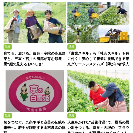
催】
就農
就農
育てる。届ける。奈良・宇陀の高原野
「農業スキル」も「社会スキル」も身
菜と、三重・宮川の清流が育む類農
に付く！安心して農業に挑戦できる東
園“顔の見えるおいしさ”
京グリーンシステムズ【障がい者求人
募集中】
就農
就農
旬をつなぐ。九条ネギと淀苗の伝統を
人生をかけた“芸術作品”で、最高の思
未来へ。若手が躍動する山末農園の挑
い出をつくる。奈良・天理の「フラウ