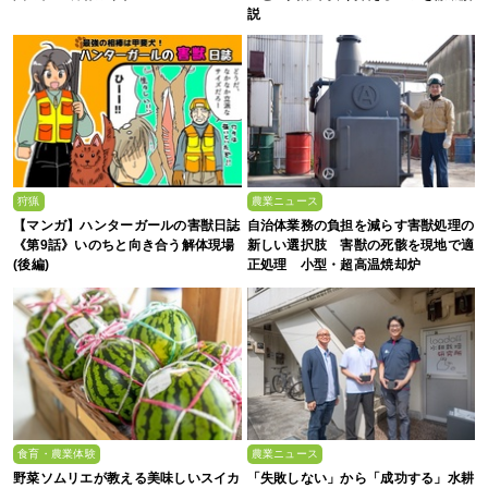
説
狩猟
農業ニュース
【マンガ】ハンターガールの害獣日誌
自治体業務の負担を減らす害獣処理の
《第9話》いのちと向き合う解体現場
新しい選択肢 害獣の死骸を現地で適
(後編)
正処理 小型・超高温焼却炉
『ACE0.5型』
食育・農業体験
農業ニュース
野菜ソムリエが教える美味しいスイカ
「失敗しない」から「成功する」水耕