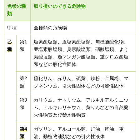
免状の種
取り扱いのできる危険物
類
甲種
全種類の危険物
乙
第1
塩素酸塩類、過塩素酸塩類、無機過酸化物、
種
類
亜塩素酸塩類、臭素酸塩類、硝酸塩類、よう
素酸塩類、過マンガン酸塩類、重クロム酸塩
類などの酸化性固体
第2
硫化りん、赤りん、硫黄、鉄粉、金属粉、マ
類
グネシウム、引火性固体などの可燃性固体
第3
カリウム、ナトリウム、アルキルアルミニウ
類
ム、アルキルリチウム、黄りんなどの自然発
火性物質及び禁水性物質
第4
ガソリン、アルコール類、灯油、軽油、重
類
油、動植物油類などの引火性液体