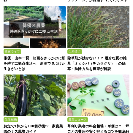
戦
ラファーム」が目指す“わくわくスト
ロベリーエンターテインメント”
農家ライフ
生産技術
俳優・山本一賢 映画をきっかけに畑
除草剤が効かない！？ 厄介な夏の雑
を耕す二拠点生活へ 新潟で見つけた
草「オヒシバ（チカラグサ）」の除
生きがいとは
草・防除方法を農家が解説
生産技術
農業ニュース
剪定で1株から100個収穫!? 家庭菜
草刈り業者の料金相場・単価は？ 坪
園のナス栽培ガイド
ごとの費用や安く抑えるコツを徹底解