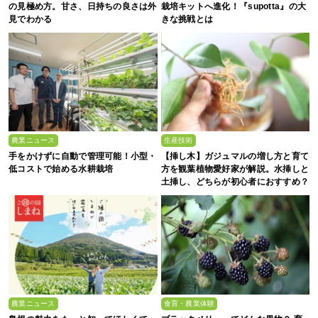
の見極め方。甘さ、日持ちの良さは外
栽培キットへ進化！『supotta』の大
見でわかる
きな挑戦とは
農業ニュース
生産技術
手をかけずに自動で管理可能！小型・
【挿し木】ガジュマルの増し方と育て
低コストで始める水耕栽培
方を観葉植物愛好家が解説。水挿しと
土挿し、どちらが初心者におすすめ？
農業ニュース
食育・農業体験