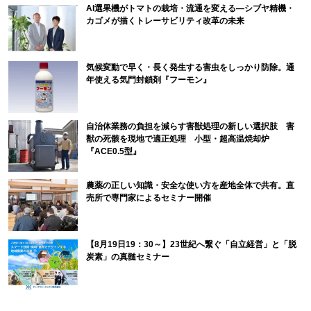
AI選果機がトマトの栽培・流通を変える―シブヤ精機・
カゴメが描くトレーサビリティ改革の未来
気候変動で早く・長く発生する害虫をしっかり防除。通
年使える気門封鎖剤『フーモン』
自治体業務の負担を減らす害獣処理の新しい選択肢 害
獣の死骸を現地で適正処理 小型・超高温焼却炉
『ACE0.5型』
農薬の正しい知識・安全な使い方を産地全体で共有。直
売所で専門家によるセミナー開催
【8月19日19：30～】23世紀へ繋ぐ「自立経営」と「脱
炭素」の真髄セミナー