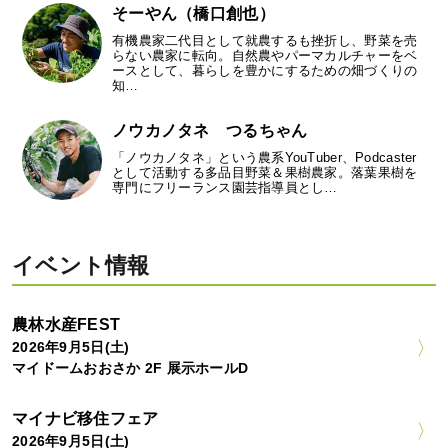
そーやん（橋口創也）
有機農家二代目として就農するも挫折し、野菜を売
らない農家に転向。自然農やパーマカルチャーをベ
ースとして、暮らしを豊かにするための畑づくりの
知…
ノウカノタネ つるちゃん
「ノウカノタネ」という農系YouTuber、Podcaster
として活動する多品目野菜＆果樹農家。落葉果樹を
専門にフリーランス園芸指導員とし…
イベント情報
農林水産FEST
2026年9月5日(土)
マイドームおおさか 2F 展示ホールD
マイナビ移住フェア
2026年9月5日(土)