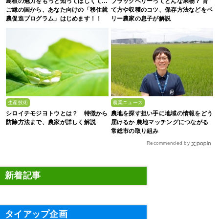
島根の魅力をもっと知ってほしくて…
ブラックベリーってどんな果物？ 育
ご縁の国から、あなた向けの「移住就
て方や収穫のコツ、保存方法などをベ
農促進プログラム」はじめます！！
リー農家の息子が解説
生産技術
農業ニュース
シロイチモジヨトウとは？ 特徴から
農地を探す担い手に地域の情報をどう
防除方法まで、農家が詳しく解説
届けるか 農地マッチングにつながる
常総市の取り組み
Recommended by
新着記事
タイアップ企画