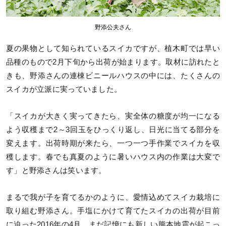
野添公夫さん
夏の果物として知られているスイカですが、植木町では早い
品種のもので2月下旬から出荷が始まります。取材に訪れたと
きも、野添さんの連棟ビニールハウスの中には、たくさんの
スイカが立派に実っていました。
「スイカが大きく実ってきたら、実全体の糖度が均一になる
よう収穫まで2～3回玉をひっくり返し、日光に当てる部分を
変えます。出荷時期が来たら、一つ一つ手作業でスイカを収
穫します。春でも真夏のように暑いハウス内の作業は大変で
す」と野添さんは笑います。
まるで我が子を育てるかのように、愛情込めてスイカ栽培に
取り組む野添さん。手塩にかけて育てたスイカの出荷が目前
に迫った2016年の4月、まだ記憶にも新しい熊本地震が起こっ