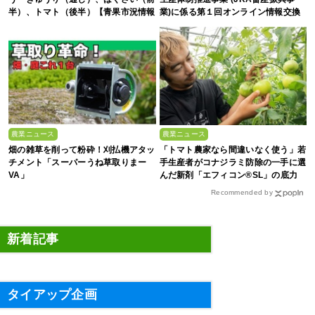
半）、トマト（後半）【青果市況情報
業)に係る第１回オンライン情報交換
アプリ「YAOYASAN」】
会
農業ニュース
農業ニュース
畑の雑草を削って粉砕！刈払機アタッ
「トマト農家なら間違いなく使う」若
チメント「スーパーうね草取りまー
手生産者がコナジラミ防除の一手に選
VA」
んだ新剤「エフィコン®SL」の底力
Recommended by
新着記事
タイアップ企画