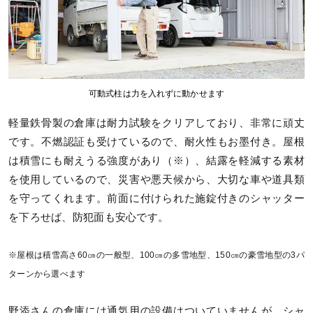
可動式柱は力を入れずに動かせます
軽量鉄骨製の倉庫は耐力試験をクリアしており、非常に頑丈
です。不燃認証も受けているので、耐火性もお墨付き。屋根
は積雪にも耐えうる強度があり（※）、結露を軽減する素材
を使用しているので、災害や悪天候から、大切な車や道具類
を守ってくれます。前面に付けられた施錠付きのシャッター
を下ろせば、防犯面も安心です。
※屋根は積雪高さ60㎝の一般型、100㎝の多雪地型、150㎝の豪雪地型の3パ
ターンから選べます
野添さんの倉庫には通気用の設備はついていませんが、シャ