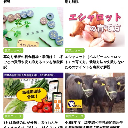
解説
場も解説
農業ニュース
農業ニュース
草刈り業者の料金相場・単価は？ 坪
エシャロット（ベルギーエシャロッ
ごとの費用や安く抑えるコツを徹底解
ト）の育て方。栽培方法や失敗しない
説
ためのポイントを農家が解説
農業ニュース
農業ニュース
8月は高値の山が分散：ほうれんそ
令和8年度 環境調和型持続的肉用牛
う・きゅうり（通し）、はくさい（前
生産体制推進事業 (JRA畜産振興事