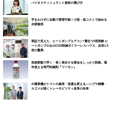
バイオスティミュラント資材の選び方
手をかけずに自動で管理可能！小型・低コストで始める
水耕栽培
実証で見えた、ヒートポンプエアコン“電化”の現実解-ヒ
ートポンプのみのCO2削減ボイラーレスハウス、反収1.5
倍の驚異-
気候変動で早く・長く発生する害虫をしっかり防除。通
年使える気門封鎖剤『フーモン』
AI選果機がトマトの栽培・流通を変える―シブヤ精機・
カゴメが描くトレーサビリティ改革の未来