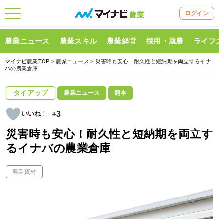
ログイン
農業ニュース
農業スキル
農業経営
採用・就農
ライフ
マイナビ農業TOP
>
農業ニュース
> 災害時も安心！耐久性と短納期を両立するイナ
バの農業倉庫
タイアップ
農業ニュース
熊本
+3
災害時も安心！耐久性と短納期を両立す
るイナバの農業倉庫
農業資材