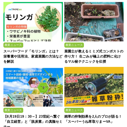
い、これからの”食”の話】
農業ニュース
農業ニュース
スーパーフード「モリンガ」とは？
菜園士が教えるミミズ式コンポストの
栄養素や活用法、家庭菜園の方法など
作り方！ 生ごみが極上の肥料に化け
を解説
るマル秘テクニックを伝授
農業ニュース
農業ニュース
【8月19日19：30～】23世紀へ繋ぐ
雑草の抑制効果を2人のプロが語る！
「自立経営」と「脱炭素」の真髄セミ
「スーパーうね草取りまーVA」
ナー