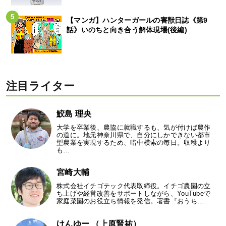
【マンガ】ハンターガールの害獣日誌《第9
話》いのちと向き合う解体現場(後編)
注目ライター
鮫島 理央
大学を卒業後、農協に就職するも、気が付けば農作
の道に。地元神奈川県で、自分にしかできない都市
型農業を実現するため、暗中模索の毎日。収穫より
も…
宮崎大輔
株式会社イチゴテック代表取締役。イチゴ農園の立
ち上げや経営改善をサポートしながら、YouTubeで
家庭菜園のお役立ち情報を発信。著書『おうち…
けんゆー （上原賢祐）