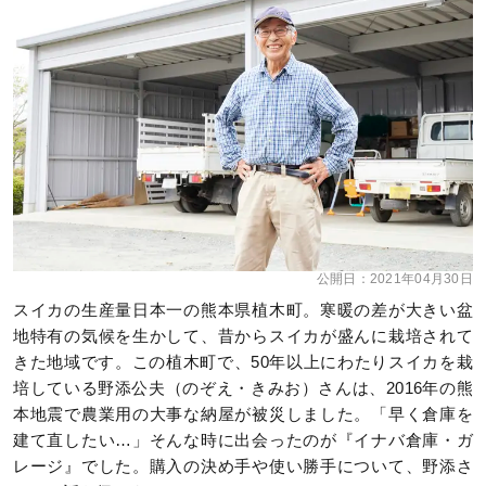
公開日：
2021年04月30日
スイカの生産量日本一の熊本県植木町。寒暖の差が大きい盆
地特有の気候を生かして、昔からスイカが盛んに栽培されて
きた地域です。この植木町で、50年以上にわたりスイカを栽
培している野添公夫（のぞえ・きみお）さんは、2016年の熊
本地震で農業用の大事な納屋が被災しました。「早く倉庫を
建て直したい…」そんな時に出会ったのが『イナバ倉庫・ガ
レージ』でした。購入の決め手や使い勝手について、野添さ