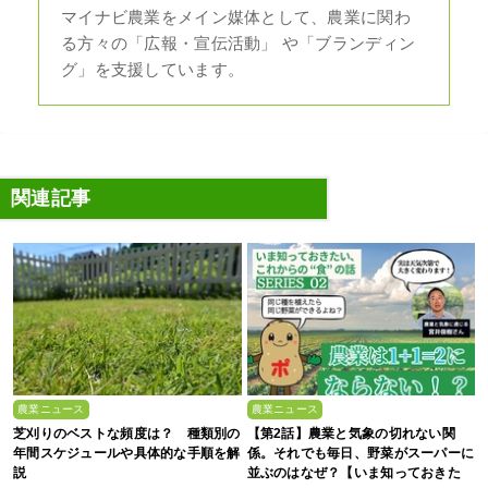
マイナビ農業をメイン媒体として、農業に関わ
る方々の「広報・宣伝活動」 や「ブランディン
グ」を支援しています。
関連記事
農業ニュース
農業ニュース
芝刈りのベストな頻度は？ 種類別の
【第2話】農業と気象の切れない関
年間スケジュールや具体的な手順を解
係。それでも毎日、野菜がスーパーに
説
並ぶのはなぜ？【いま知っておきた