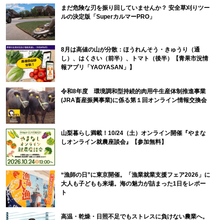
まだ危険な刃を振り回していませんか？ 安全草刈りツー
ルの決定版「SuperカルマーPRO」
8月は高値の山が分散：ほうれんそう・きゅうり（通
し）、はくさい（前半）、トマト（後半）【青果市況情
報アプリ「YAOYASAN」】
令和8年度 環境調和型持続的肉用牛生産体制推進事業
(JRA畜産振興事業)に係る第１回オンライン情報交換会
山梨暮らし満載！10/24（土）オンライン開催『やまな
しオンライン就農座談会』【参加無料】
“漁師の日”に東京開催。「漁業就業支援フェア2026」に
大人も子どもも来場。海の魅力が詰まった1日をレポー
ト
高温・乾燥・日照不足でもストレスに負けない農業へ。