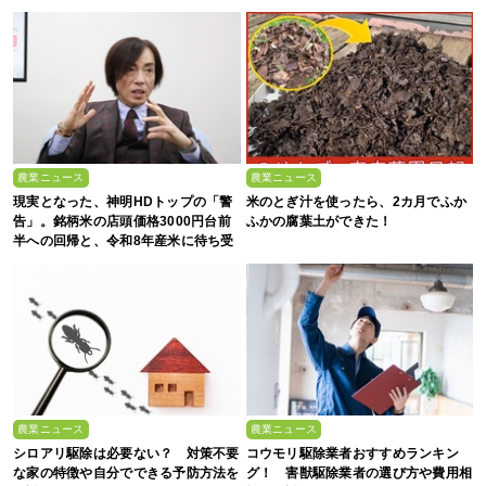
農業ニュース
農業ニュース
現実となった、神明HDトップの「警
米のとぎ汁を使ったら、2カ月でふか
告」。銘柄米の店頭価格3000円台前
ふかの腐葉土ができた！
半への回帰と、令和8年産米に待ち受
ける“大暴落”の可能性
農業ニュース
農業ニュース
シロアリ駆除は必要ない？ 対策不要
コウモリ駆除業者おすすめランキン
な家の特徴や自分でできる予防方法を
グ！ 害獣駆除業者の選び方や費用相