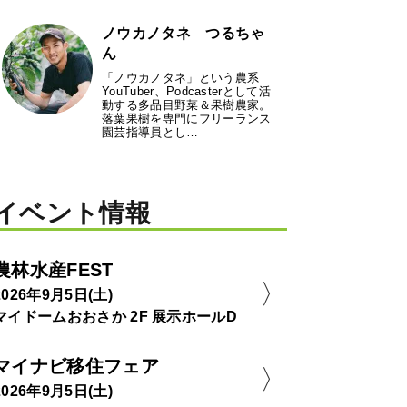
ノウカノタネ つるちゃ
ん
「ノウカノタネ」という農系
YouTuber、Podcasterとして活
動する多品目野菜＆果樹農家。
落葉果樹を専門にフリーランス
園芸指導員とし…
イベント情報
農林水産FEST
2026年9月5日(土)
マイドームおおさか 2F 展示ホールD
マイナビ移住フェア
2026年9月5日(土)