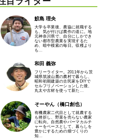
注目ライター
鮫島 理央
大学を卒業後、農協に就職する
も、気が付けば農作の道に。地
元神奈川県で、自分にしかでき
ない都市型農業を実現するた
め、暗中模索の毎日。収穫より
も…
和田 義弥
フリーライター。2011年から茨
城県筑波山麓の農村で暮らし、
昭和初期建築の古民家をDIYで
セルフリノベーションした後、
丸太や古材を使って新た…
そーやん（橋口創也）
有機農家二代目として就農する
も挫折し、野菜を売らない農家
に転向。自然農やパーマカルチ
ャーをベースとして、暮らしを
豊かにするための畑づくりの
知…