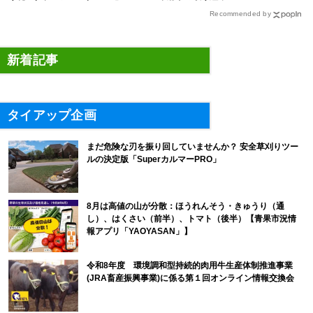
Recommended by
新着記事
タイアップ企画
まだ危険な刃を振り回していませんか？ 安全草刈りツー
ルの決定版「SuperカルマーPRO」
8月は高値の山が分散：ほうれんそう・きゅうり（通
し）、はくさい（前半）、トマト（後半）【青果市況情
報アプリ「YAOYASAN」】
令和8年度 環境調和型持続的肉用牛生産体制推進事業
(JRA畜産振興事業)に係る第１回オンライン情報交換会