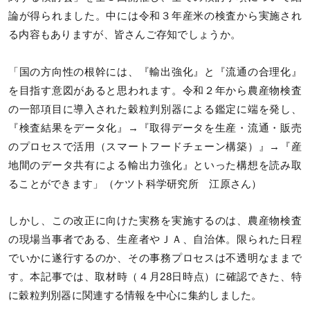
論が得られました。中には令和３年産米の検査から実施され
る内容もありますが、皆さんご存知でしょうか。
「国の方向性の根幹には、『輸出強化』と『流通の合理化』
を目指す意図があると思われます。令和２年から農産物検査
の一部項目に導入された穀粒判別器による鑑定に端を発し、
『検査結果をデータ化』→『取得データを生産・流通・販売
のプロセスで活用（スマートフードチェーン構築）』→『産
地間のデータ共有による輸出力強化』といった構想を読み取
ることができます」（ケツト科学研究所 江原さん）
しかし、この改正に向けた実務を実施するのは、農産物検査
の現場当事者である、生産者やＪＡ、自治体。限られた日程
でいかに遂行するのか、その事務プロセスは不透明なままで
す。本記事では、取材時（４月28日時点）に確認できた、特
に穀粒判別器に関連する情報を中心に集約しました。