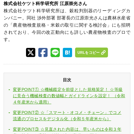
株式会社ケツト科学研究所 江原崇光さん
株式会社ケツト科学研究所は、穀粒判別器のリーディングカ
ンパニー。同社 渉外部署 部署長の江原崇光さんは農林水産省
の「農産物検査規格・米穀の取引に関する検討会」にも招聘
されており、今回の改正動向にも詳しい農産物検査のプロで
す。
URLをコピー
目次
変更POINT① ☆機械鑑定を前提とした規格策定！ ☆等級
に見合う機械検査の数値幅とガイドラインを設定！ （令和
４年産米から適用）
変更POINT② ☆「スマート・オコメ・チェーン」でコメ
流通のプロセスをデジタル化（令和５年産米から）
変更POINT③ ☆見直された内容は、早いものは令和３年