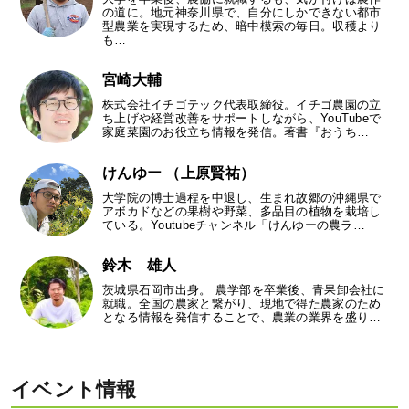
の道に。地元神奈川県で、自分にしかできない都市
型農業を実現するため、暗中模索の毎日。収穫より
も…
宮崎大輔
株式会社イチゴテック代表取締役。イチゴ農園の立
ち上げや経営改善をサポートしながら、YouTubeで
家庭菜園のお役立ち情報を発信。著書『おうち…
けんゆー （上原賢祐）
大学院の博士過程を中退し、生まれ故郷の沖縄県で
アボカドなどの果樹や野菜、多品目の植物を栽培し
ている。Youtubeチャンネル「けんゆーの農ラ…
鈴木 雄人
茨城県石岡市出身。 農学部を卒業後、青果卸会社に
就職。全国の農家と繋がり、現地で得た農家のため
となる情報を発信することで、農業の業界を盛り…
イベント情報