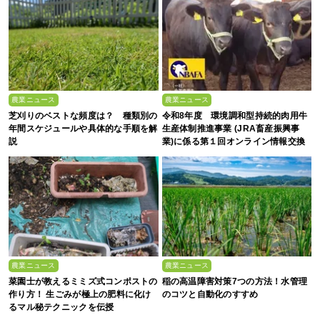
農業ニュース
農業ニュース
芝刈りのベストな頻度は？ 種類別の
令和8年度 環境調和型持続的肉用牛
年間スケジュールや具体的な手順を解
生産体制推進事業 (JRA畜産振興事
説
業)に係る第１回オンライン情報交換
会
農業ニュース
農業ニュース
菜園士が教えるミミズ式コンポストの
稲の高温障害対策7つの方法！水管理
作り方！ 生ごみが極上の肥料に化け
のコツと自動化のすすめ
るマル秘テクニックを伝授