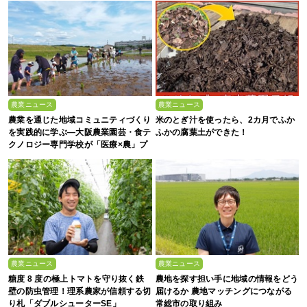
農業ニュース
農業ニュース
農業を通じた地域コミュニティづくり
米のとぎ汁を使ったら、2カ月でふか
を実践的に学ぶ―大阪農業園芸・食テ
ふかの腐葉土ができた！
クノロジー専門学校が「医療×農」プ
ロジェクトに参画【イベントレポー
ト】
農業ニュース
農業ニュース
糖度 8 度の極上トマトを守り抜く鉄
農地を探す担い手に地域の情報をどう
壁の防虫管理！理系農家が信頼する切
届けるか 農地マッチングにつながる
り札「ダブルシューターSE」
常総市の取り組み