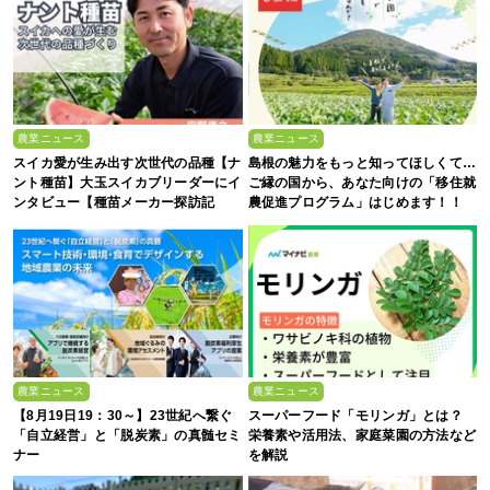
農業ニュース
農業ニュース
スイカ愛が生み出す次世代の品種【ナ
島根の魅力をもっと知ってほしくて…
ント種苗】大玉スイカブリーダーにイ
ご縁の国から、あなた向けの「移住就
ンタビュー【種苗メーカー探訪記
農促進プログラム」はじめます！！
Vol.4】
農業ニュース
農業ニュース
【8月19日19：30～】23世紀へ繋ぐ
スーパーフード「モリンガ」とは？
「自立経営」と「脱炭素」の真髄セミ
栄養素や活用法、家庭菜園の方法など
ナー
を解説