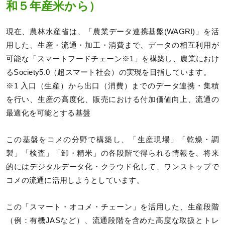
和５年産米から）
現在、農林水産省は、「農業データ連携基盤(WAGRI)」を活
用した、生産・流通・加工・消費まで、データの相互利用が
可能な「スマートフードチェーン※1」を構築し、農業におけ
るSociety5.0（超スマート社会）の実現を目指しています。
※1 入口（生産）から出口（消費）までのデータ連携・集積
を行い、生産の高度化、販売における付加価値向上、流通の
最適化を可能とする基盤
この基盤をコメの分野で構築し、「生産現場」「乾燥・調
製」「検査」「卸・精米」の各段階で得られる情報を、将来
的にはデジタルデータ化・クラウド化して、ワンストップで
コメの流通に活用しようとしています。
この「スマート・オコメ・チェーン」を活用した、生産段階
（例：有機JASなど）、流通段階を含めた高度な取扱とトレ