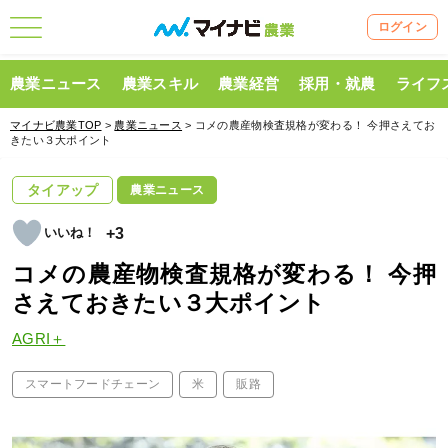
ログイン
農業ニュース
農業スキル
農業経営
採用・就農
ライフ
マイナビ農業TOP
>
農業ニュース
> コメの農産物検査規格が変わる！ 今押さえてお
きたい３大ポイント
タイアップ
農業ニュース
+3
コメの農産物検査規格が変わる！ 今押
さえておきたい３大ポイント
AGRI＋
スマートフードチェーン
米
販路