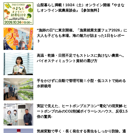
山梨暮らし満載！10/24（土）オンライン開催『やまな
しオンライン就農座談会』【参加無料】
“漁師の日”に東京開催。「漁業就業支援フェア2026」に
大人も子どもも来場。海の魅力が詰まった1日をレポー
ト
高温・乾燥・日照不足でもストレスに負けない農業へ。
バイオスティミュラント資材の選び方
手をかけずに自動で管理可能！小型・低コストで始める
水耕栽培
実証で見えた、ヒートポンプエアコン“電化”の現実解-ヒ
ートポンプのみのCO2削減ボイラーレスハウス、反収1.5
倍の驚異-
気候変動で早く・長く発生する害虫をしっかり防除。通