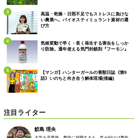
高温・乾燥・日照不足でもストレスに負けな
い農業へ。バイオスティミュラント資材の選
び方
気候変動で早く・長く発生する害虫をしっか
り防除。通年使える気門封鎖剤『フーモン』
【マンガ】ハンターガールの害獣日誌《第9
話》いのちと向き合う解体現場(後編)
注目ライター
鮫島 理央
大学を卒業後、農協に就職するも、気が付けば農作