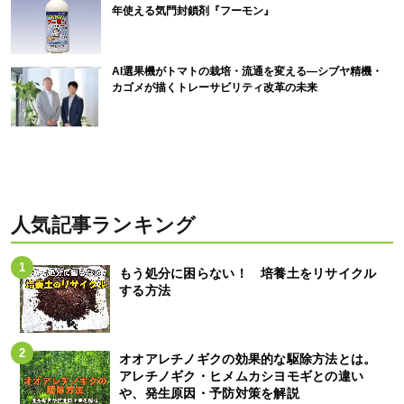
年使える気門封鎖剤『フーモン』
AI選果機がトマトの栽培・流通を変える―シブヤ精機・
カゴメが描くトレーサビリティ改革の未来
人気記事ランキング
もう処分に困らない！ 培養土をリサイクル
する方法
オオアレチノギクの効果的な駆除方法とは。
アレチノギク・ヒメムカシヨモギとの違い
や、発生原因・予防対策を解説