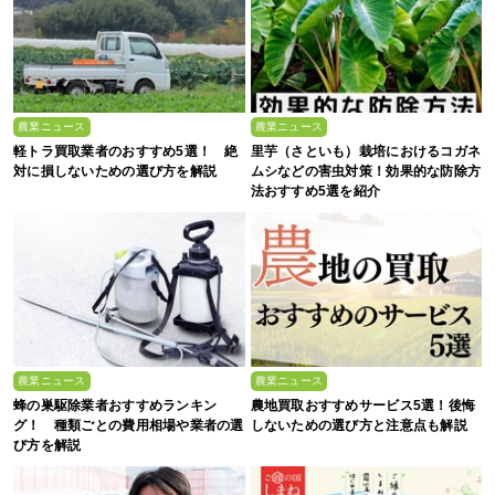
農業ニュース
農業ニュース
軽トラ買取業者のおすすめ5選！ 絶
里芋（さといも）栽培におけるコガネ
対に損しないための選び方を解説
ムシなどの害虫対策！効果的な防除方
法おすすめ5選を紹介
農業ニュース
農業ニュース
蜂の巣駆除業者おすすめランキン
農地買取おすすめサービス5選！後悔
グ！ 種類ごとの費用相場や業者の選
しないための選び方と注意点も解説
び方を解説