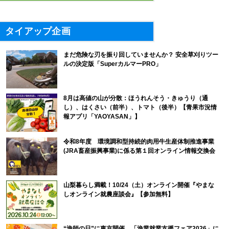
タイアップ企画
まだ危険な刃を振り回していませんか？ 安全草刈りツー
ルの決定版「SuperカルマーPRO」
8月は高値の山が分散：ほうれんそう・きゅうり（通
し）、はくさい（前半）、トマト（後半）【青果市況情
報アプリ「YAOYASAN」】
令和8年度 環境調和型持続的肉用牛生産体制推進事業
(JRA畜産振興事業)に係る第１回オンライン情報交換会
山梨暮らし満載！10/24（土）オンライン開催『やまな
しオンライン就農座談会』【参加無料】
“漁師の日”に東京開催。「漁業就業支援フェア2026」に