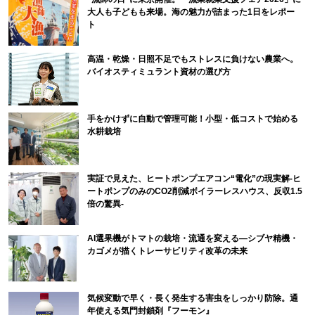
大人も子どもも来場。海の魅力が詰まった1日をレポー
ト
高温・乾燥・日照不足でもストレスに負けない農業へ。
バイオスティミュラント資材の選び方
手をかけずに自動で管理可能！小型・低コストで始める
水耕栽培
実証で見えた、ヒートポンプエアコン“電化”の現実解-ヒ
ートポンプのみのCO2削減ボイラーレスハウス、反収1.5
倍の驚異-
AI選果機がトマトの栽培・流通を変える―シブヤ精機・
カゴメが描くトレーサビリティ改革の未来
気候変動で早く・長く発生する害虫をしっかり防除。通
年使える気門封鎖剤『フーモン』