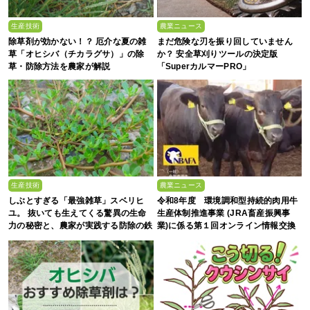
生産技術
農業ニュース
除草剤が効かない！？ 厄介な夏の雑
まだ危険な刃を振り回していません
草「オヒシバ（チカラグサ）」の除
か？ 安全草刈りツールの決定版
草・防除方法を農家が解説
「SuperカルマーPRO」
生産技術
農業ニュース
しぶとすぎる「最強雑草」スベリヒ
令和8年度 環境調和型持続的肉用牛
ユ。 抜いても生えてくる驚異の生命
生産体制推進事業 (JRA畜産振興事
力の秘密と、農家が実践する防除の鉄
業)に係る第１回オンライン情報交換
則
会