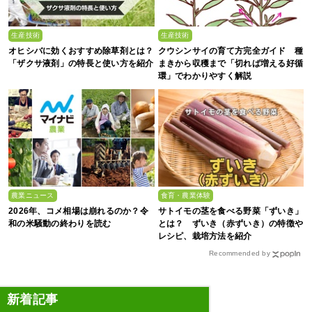
生産技術
生産技術
オヒシバに効くおすすめ除草剤とは？
クウシンサイの育て方完全ガイド 種
「ザクサ液剤」の特長と使い方を紹介
まきから収穫まで「切れば増える好循
環」でわかりやすく解説
農業ニュース
食育・農業体験
2026年、コメ相場は崩れるのか？令
サトイモの茎を食べる野菜「ずいき」
和の米騒動の終わりを読む
とは？ ずいき（赤ずいき）の特徴や
レシピ、栽培方法を紹介
Recommended by
新着記事