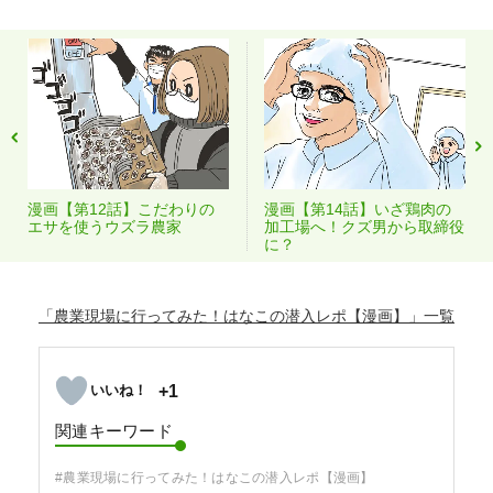
漫画【第12話】こだわりの
漫画【第14話】いざ鶏肉の
エサを使うウズラ農家
加工場へ！クズ男から取締役
に？
「農業現場に行ってみた！はなこの潜入レポ【漫画】」
+1
関連キーワード
#農業現場に行ってみた！はなこの潜入レポ【漫画】