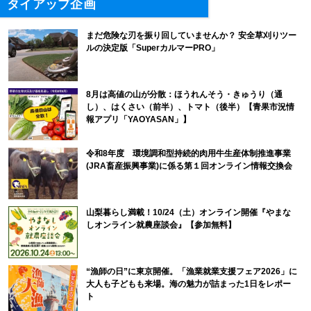
タイアップ企画
まだ危険な刃を振り回していませんか？ 安全草刈りツー
ルの決定版「SuperカルマーPRO」
8月は高値の山が分散：ほうれんそう・きゅうり（通
し）、はくさい（前半）、トマト（後半）【青果市況情
報アプリ「YAOYASAN」】
令和8年度 環境調和型持続的肉用牛生産体制推進事業
(JRA畜産振興事業)に係る第１回オンライン情報交換会
山梨暮らし満載！10/24（土）オンライン開催『やまな
しオンライン就農座談会』【参加無料】
“漁師の日”に東京開催。「漁業就業支援フェア2026」に
大人も子どもも来場。海の魅力が詰まった1日をレポー
ト