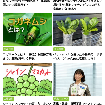
剪定で1株から100個収穫!? 家庭菜
農地を探す担い手に地域の情報をどう
園のナス栽培ガイド
届けるか 農地マッチングにつながる
常総市の取り組み
生産技術
生産技術
コガネムシとは？ 特徴から防除方法
ペットボトルを使った小松菜の「リボ
まで、農家が詳しく解説
ベジ」で半永久的に収穫しよう！
生産技術
農業ニュース
シャインマスカットの育て方 皮ごと
高温・乾燥・日照不足でもストレスに