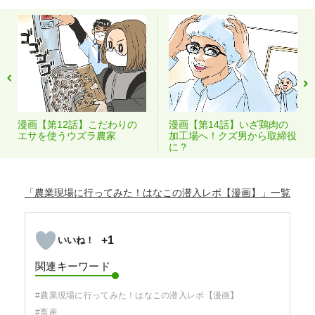
漫画【第12話】こだわりの
漫画【第14話】いざ鶏肉の
エサを使うウズラ農家
加工場へ！クズ男から取締役
に？
「農業現場に行ってみた！はなこの潜入レポ【漫画】」
+1
関連キーワード
#農業現場に行ってみた！はなこの潜入レポ【漫画】
#畜産