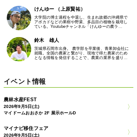
けんゆー （上原賢祐）
大学院の博士過程を中退し、生まれ故郷の沖縄県で
アボカドなどの果樹や野菜、多品目の植物を栽培し
ている。Youtubeチャンネル「けんゆーの農ラ…
鈴木 雄人
茨城県石岡市出身。 農学部を卒業後、青果卸会社に
就職。全国の農家と繋がり、現地で得た農家のため
となる情報を発信することで、農業の業界を盛り…
イベント情報
農林水産FEST
2026年9月5日(土)
マイドームおおさか 2F 展示ホールD
マイナビ移住フェア
2026年9月5日(土)