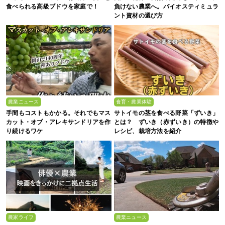
食べられる高級ブドウを家庭で！
負けない農業へ。バイオスティミュラ
ント資材の選び方
農業ニュース
食育・農業体験
手間もコストもかかる。それでもマス
サトイモの茎を食べる野菜「ずいき」
カット・オブ・アレキサンドリアを作
とは？ ずいき（赤ずいき）の特徴や
り続けるワケ
レシピ、栽培方法を紹介
農家ライフ
農業ニュース