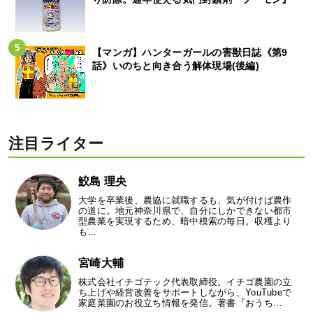
【マンガ】ハンターガールの害獣日誌《第9
話》いのちと向き合う解体現場(後編)
注目ライター
鮫島 理央
大学を卒業後、農協に就職するも、気が付けば農作
の道に。地元神奈川県で、自分にしかできない都市
型農業を実現するため、暗中模索の毎日。収穫より
も…
宮崎大輔
株式会社イチゴテック代表取締役。イチゴ農園の立
ち上げや経営改善をサポートしながら、YouTubeで
家庭菜園のお役立ち情報を発信。著書『おうち…