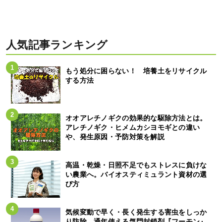
人気記事ランキング
もう処分に困らない！ 培養土をリサイクル
する方法
オオアレチノギクの効果的な駆除方法とは。
アレチノギク・ヒメムカシヨモギとの違い
や、発生原因・予防対策を解説
高温・乾燥・日照不足でもストレスに負けな
い農業へ。バイオスティミュラント資材の選
び方
気候変動で早く・長く発生する害虫をしっか
り防除。通年使える気門封鎖剤『フーモン』