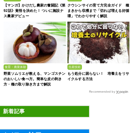
【マンガ】かけだし農家の奮闘記《第
クウシンサイの育て方完全ガイド 種
92話》覚悟を決めた！ ついに施設ナ
まきから収穫まで「切れば増える好循
ス農家デビュー
環」でわかりやすく解説
食育・農業体験
生産技術
野菜ソムリエが教える、マンゴスチン
もう処分に困らない！ 培養土をリサ
のおいしい食べ方。簡単な皮の剥き
イクルする方法
方・種の取り除き方まで解説
Recommended by
新着記事