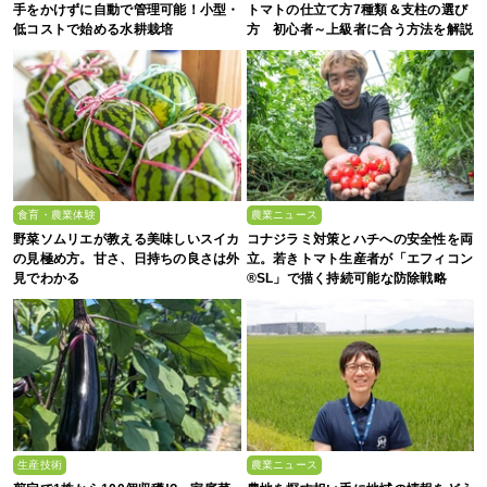
手をかけずに自動で管理可能！小型・
トマトの仕立て方7種類＆支柱の選び
低コストで始める水耕栽培
方 初心者～上級者に合う方法を解説
食育・農業体験
農業ニュース
野菜ソムリエが教える美味しいスイカ
コナジラミ対策とハチへの安全性を両
の見極め方。甘さ、日持ちの良さは外
立。若きトマト生産者が「エフィコン
見でわかる
®SL」で描く持続可能な防除戦略
生産技術
農業ニュース