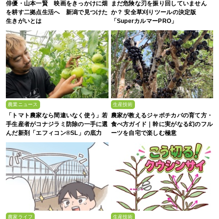
俳優・山本一賢 映画をきっかけに畑
まだ危険な刃を振り回していません
を耕す二拠点生活へ 新潟で見つけた
か？ 安全草刈りツールの決定版
生きがいとは
「SuperカルマーPRO」
農業ニュース
生産技術
「トマト農家なら間違いなく使う」若
農家が教えるジャボチカバの育て方・
手生産者がコナジラミ防除の一手に選
食べ方ガイド｜幹に実がなる幻のフル
んだ新剤「エフィコン®SL」の底力
ーツを自宅で楽しむ極意
農家ライフ
生産技術