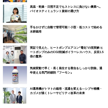
高温・乾燥・日照不足でもストレスに負けない農業へ。
バイオスティミュラント資材の選び方
手をかけずに自動で管理可能！小型・低コストで始める
水耕栽培
実証で見えた、ヒートポンプエアコン“電化”の現実解-ヒ
ートポンプのみのCO2削減ボイラーレスハウス、反収1.5
倍の驚異-
気候変動で早く・長く発生する害虫をしっかり防除。通
年使える気門封鎖剤『フーモン』
AI選果機がトマトの栽培・流通を変える―シブヤ精機・
カゴメが描くトレーサビリティ改革の未来