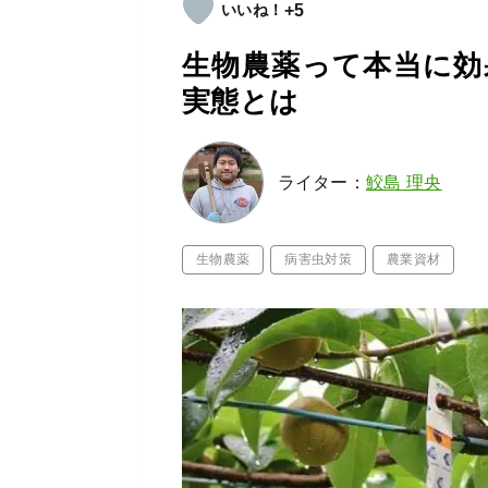
+5
生物農薬って本当に効
実態とは
ライター：
鮫島 理央
生物農薬
病害虫対策
農業資材