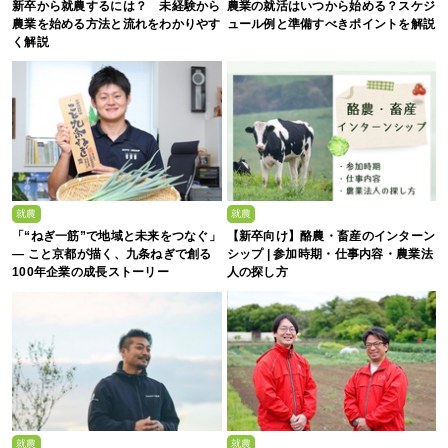
新卒から就農するには？ 未経験から
農業の就活はいつから始める？スケジ
農業を始める方法と流れをわかりやす
ュール例と準備すべきポイントを解説
く解説
就農
就農
「“ねぎ一筋”で地域と未来をつなぐ」
【新卒向け】酪農・畜産のインターン
— こと京都が描く、九条ねぎで創る
シップ | 参加時期・仕事内容・農業法
100年企業の成長ストーリー
人の探し方
就農
就農