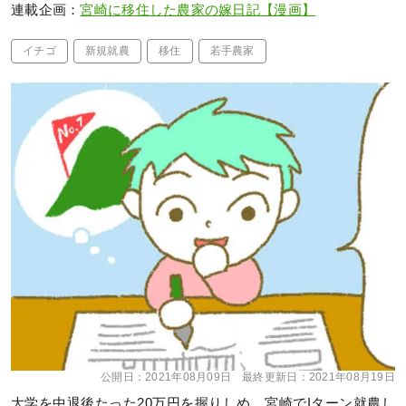
連載企画：
宮崎に移住した農家の嫁日記【漫画】
イチゴ
新規就農
移住
若手農家
公開日：
2021年08月09日
最終更新日：
2021年08月19日
大学を中退後たった20万円を握りしめ、宮崎でIターン就農し