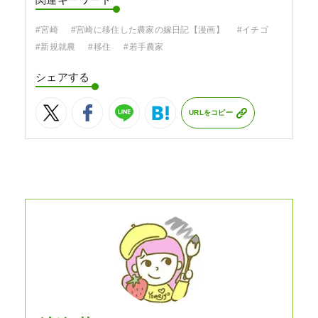
関連キーワード
#宮崎
#宮崎に移住した農家の嫁日記【漫画】
#イチゴ
#新規就農
#移住
#若手農家
シェアする
URLをコピー