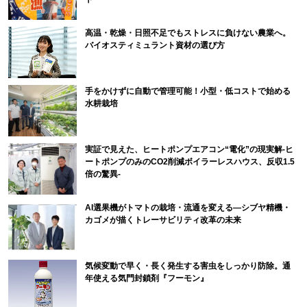
高温・乾燥・日照不足でもストレスに負けない農業へ。
バイオスティミュラント資材の選び方
手をかけずに自動で管理可能！小型・低コストで始める
水耕栽培
実証で見えた、ヒートポンプエアコン“電化”の現実解-ヒ
ートポンプのみのCO2削減ボイラーレスハウス、反収1.5
倍の驚異-
AI選果機がトマトの栽培・流通を変える―シブヤ精機・
カゴメが描くトレーサビリティ改革の未来
気候変動で早く・長く発生する害虫をしっかり防除。通
年使える気門封鎖剤『フーモン』