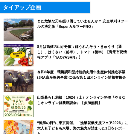
タイアップ企画
まだ危険な刃を振り回していませんか？ 安全草刈りツー
ルの決定版「SuperカルマーPRO」
8月は高値の山が分散：ほうれんそう・きゅうり（通
し）、はくさい（前半）、トマト（後半）【青果市況情
報アプリ「YAOYASAN」】
令和8年度 環境調和型持続的肉用牛生産体制推進事業
(JRA畜産振興事業)に係る第１回オンライン情報交換会
山梨暮らし満載！10/24（土）オンライン開催『やまな
しオンライン就農座談会』【参加無料】
“漁師の日”に東京開催。「漁業就業支援フェア2026」に
大人も子どもも来場。海の魅力が詰まった1日をレポー
ト