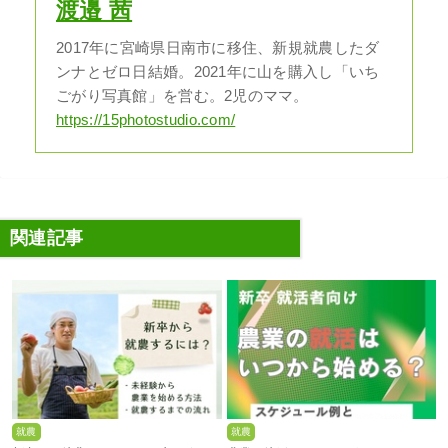
渡邉 茜
2017年に宮崎県日南市に移住、新規就農したダ
ンナとゼロ日結婚。2021年に山を購入し「いち
ごがり写真館」を営む。2児のママ。
https://15photostudio.com/
関連記事
就農
就農