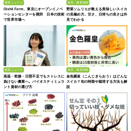
農業ニュース
食育・農業体験
Oishii Farm、東京にオープンイノベ
野菜ソムリエが教える美味しいスイカ
ーションセンターを開所 日本の技術
の見極め方。甘さ、日持ちの良さは外
で世界市場へ
見でわかる
農業ニュース
食育・農業体験
高温・乾燥・日照不足でもストレスに
金色羅皇（こんじきらおう）はどんな
負けない農業へ。バイオスティミュラ
スイカ？旬の時期や栽培する方法も解
ント資材の選び方
説