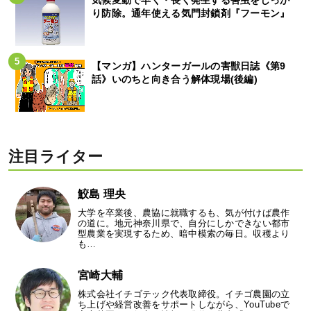
り防除。通年使える気門封鎖剤『フーモン』
【マンガ】ハンターガールの害獣日誌《第9
話》いのちと向き合う解体現場(後編)
注目ライター
鮫島 理央
大学を卒業後、農協に就職するも、気が付けば農作
の道に。地元神奈川県で、自分にしかできない都市
型農業を実現するため、暗中模索の毎日。収穫より
も…
宮崎大輔
株式会社イチゴテック代表取締役。イチゴ農園の立
ち上げや経営改善をサポートしながら、YouTubeで