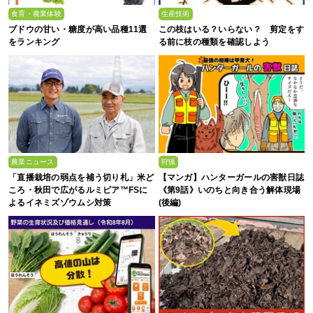
食育・農業体験
生産技術
ブドウの甘い・糖度が高い品種11選
この枝はいる？いらない？ 剪定をす
をランキング
る前に枝の種類を確認しよう
農業ニュース
狩猟
「直播栽培の弱点を補う切り札」米ど
【マンガ】ハンターガールの害獣日誌
ころ・秋田で広がるルミビア™FSに
《第9話》いのちと向き合う解体現場
よるイネミズゾウムシ対策
(後編)