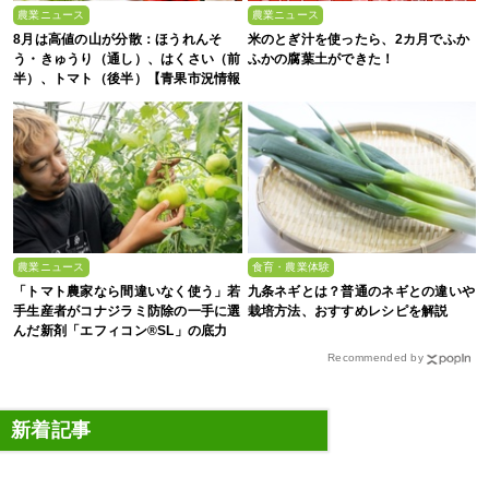
農業ニュース
農業ニュース
8月は高値の山が分散：ほうれんそ
米のとぎ汁を使ったら、2カ月でふか
う・きゅうり（通し）、はくさい（前
ふかの腐葉土ができた！
半）、トマト（後半）【青果市況情報
アプリ「YAOYASAN」】
農業ニュース
食育・農業体験
「トマト農家なら間違いなく使う」若
九条ネギとは？普通のネギとの違いや
手生産者がコナジラミ防除の一手に選
栽培方法、おすすめレシピを解説
んだ新剤「エフィコン®SL」の底力
Recommended by
新着記事