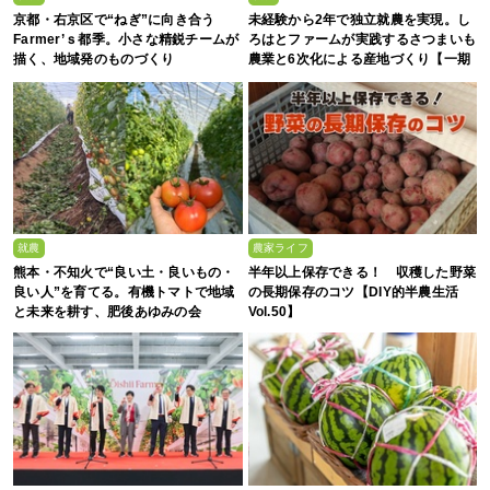
京都・右京区で“ねぎ”に向き合う
未経験から2年で独立就農を実現。し
Farmer’ｓ都季。小さな精鋭チームが
ろはとファームが実践するさつまいも
描く、地域発のものづくり
農業と6次化による産地づくり【一期
生募集】
就農
農家ライフ
熊本・不知火で“良い土・良いもの・
半年以上保存できる！ 収穫した野菜
良い人”を育てる。有機トマトで地域
の長期保存のコツ【DIY的半農生活
と未来を耕す、肥後あゆみの会
Vol.50】