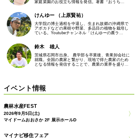
家庭菜園のお役立ち情報を発信。著書『おうち…
けんゆー （上原賢祐）
大学院の博士過程を中退し、生まれ故郷の沖縄県で
アボカドなどの果樹や野菜、多品目の植物を栽培し
ている。Youtubeチャンネル「けんゆーの農ラ…
鈴木 雄人
茨城県石岡市出身。 農学部を卒業後、青果卸会社に
就職。全国の農家と繋がり、現地で得た農家のため
となる情報を発信することで、農業の業界を盛り…
イベント情報
農林水産FEST
2026年9月5日(土)
マイドームおおさか 2F 展示ホールD
マイナビ移住フェア