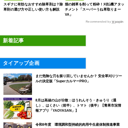
スギナに有効なおすすめ除草剤は？除
畑の雑草を削って粉砕！刈払機アタッ
草剤の選び方や正しい使い方も解説
チメント「スーパーうね草取りまー
VA」
Recommended by
新着記事
タイアップ企画
まだ危険な刃を振り回していませんか？ 安全草刈りツー
ルの決定版「SuperカルマーPRO」
8月は高値の山が分散：ほうれんそう・きゅうり（通
し）、はくさい（前半）、トマト（後半）【青果市況情
報アプリ「YAOYASAN」】
令和8年度 環境調和型持続的肉用牛生産体制推進事業