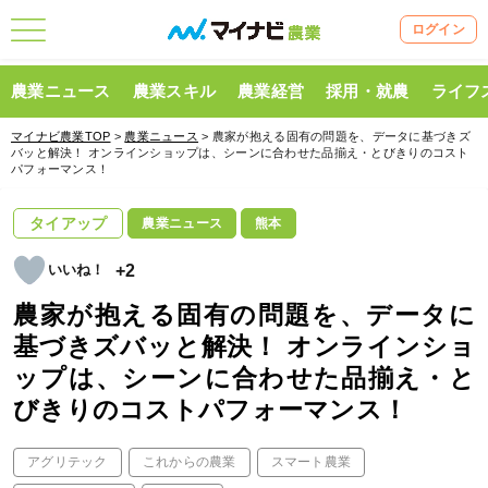
ログイン
農業ニュース
農業スキル
農業経営
採用・就農
ライフ
マイナビ農業TOP
>
農業ニュース
> 農家が抱える固有の問題を、データに基づきズ
バッと解決！ オンラインショップは、シーンに合わせた品揃え・とびきりのコスト
パフォーマンス！
タイアップ
農業ニュース
熊本
+2
農家が抱える固有の問題を、データに
基づきズバッと解決！ オンラインショ
ップは、シーンに合わせた品揃え・と
びきりのコストパフォーマンス！
アグリテック
これからの農業
スマート農業