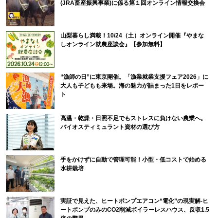
(JRA畜産振興事業)に係る第１回オンライン情報交換会
山梨暮らし満載！10/24（土）オンライン開催『やまな
しオンライン就農座談会』【参加無料】
“漁師の日”に東京開催。「漁業就業支援フェア2026」に
大人も子どもも来場。海の魅力が詰まった1日をレポー
ト
高温・乾燥・日照不足でもストレスに負けない農業へ。
バイオスティミュラント資材の選び方
手をかけずに自動で管理可能！小型・低コストで始める
水耕栽培
実証で見えた、ヒートポンプエアコン“電化”の現実解-ヒ
ートポンプのみのCO2削減ボイラーレスハウス、反収1.5