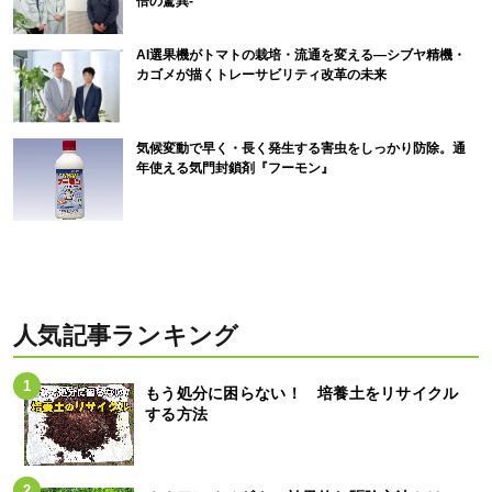
倍の驚異-
AI選果機がトマトの栽培・流通を変える―シブヤ精機・
カゴメが描くトレーサビリティ改革の未来
気候変動で早く・長く発生する害虫をしっかり防除。通
年使える気門封鎖剤『フーモン』
人気記事ランキング
もう処分に困らない！ 培養土をリサイクル
する方法