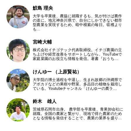
鮫島 理央
大学を卒業後、農協に就職するも、気が付けば農作
の道に。地元神奈川県で、自分にしかできない都市
型農業を実現するため、暗中模索の毎日。収穫より
も…
宮崎大輔
株式会社イチゴテック代表取締役。イチゴ農園の立
ち上げや経営改善をサポートしながら、YouTubeで
家庭菜園のお役立ち情報を発信。著書『おうち…
けんゆー （上原賢祐）
大学院の博士過程を中退し、生まれ故郷の沖縄県で
アボカドなどの果樹や野菜、多品目の植物を栽培し
ている。Youtubeチャンネル「けんゆーの農ラ…
鈴木 雄人
茨城県石岡市出身。 農学部を卒業後、青果卸会社に
就職。全国の農家と繋がり、現地で得た農家のため
となる情報を発信することで、農業の業界を盛り…