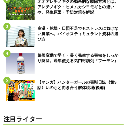
オオアレチノギクの効果的な駆除方法とは。
アレチノギク・ヒメムカシヨモギとの違い
や、発生原因・予防対策を解説
高温・乾燥・日照不足でもストレスに負けな
い農業へ。バイオスティミュラント資材の選
び方
気候変動で早く・長く発生する害虫をしっか
り防除。通年使える気門封鎖剤『フーモン』
【マンガ】ハンターガールの害獣日誌《第9
話》いのちと向き合う解体現場(後編)
注目ライター