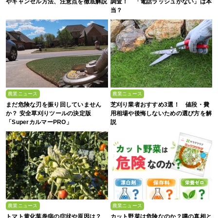
やキャンセル方法、注意点を徹底解説
調査！ 「電話ラッシュがない」は本
当？
農業ニュース
農業ニュース
まだ危険な刃を振り回していません
芝刈り業者おすすめ3選！ 値段・費
か？ 安全草刈りツールの決定版
用相場や後悔しないための選び方を解
「SuperカルマーPRO」
説
農業ニュース
農業ニュース
トマト黄化葉巻病の症状や原因は？
カット野菜は危険なのか？噂の真相と