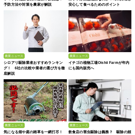
予防方法や対策を農家が解説
安心して食べるためのポイント
農業ニュース
農業ニュース
シロアリ駆除業者おすすめランキン
イチゴの植物工場Oishii Farmが年内
グ！ 6社の比較や業者の選び方を徹
にも国内販売へ
底解説
農業ニュース
農業ニュース
気になる畑や庭の雑草を一網打尽！
飲食店の害虫駆除は義務？ 駆除の頻