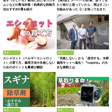
里芋（さといも）栽培におけるコガネ
【第1話】スーパーの野菜、あって当
ムシなどの害虫対策！効果的な防除方
たり前だと思っていたら、実はすごい
法おすすめ5選を紹介
仕組みがあった【いま知っておきた
い、これからの”食”の話】
農業ニュース
農業ニュース
エシャロット（ベルギーエシャロッ
「失敗しない」から「成功する」水耕
ト）の育て方。栽培方法や失敗しない
栽培キットへ進化！『supotta』の大
ためのポイントを農家が解説
きな挑戦とは
農業ニュース
農業ニュース