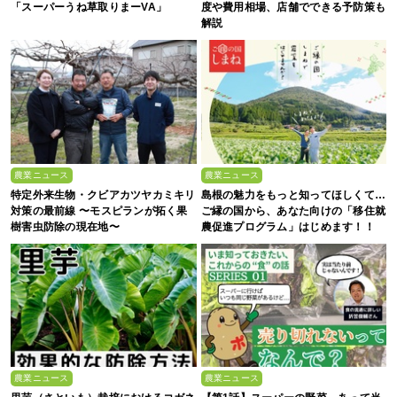
「スーパーうね草取りまーVA」
度や費用相場、店舗でできる予防策も
解説
農業ニュース
農業ニュース
特定外来生物・クビアカツヤカミキリ
島根の魅力をもっと知ってほしくて…
対策の最前線 〜モスピランが拓く果
ご縁の国から、あなた向けの「移住就
樹害虫防除の現在地〜
農促進プログラム」はじめます！！
農業ニュース
農業ニュース