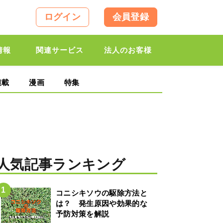
ログイン
会員登録
情報
関連サービス
法人のお客様
連載
漫画
特集
人気記事ランキング
コニシキソウの駆除方法と
は？ 発生原因や効果的な
予防対策を解説