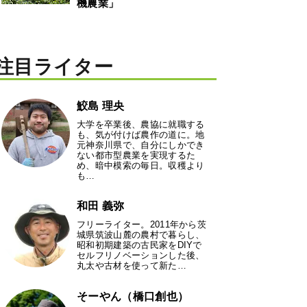
機農業」
注目ライター
鮫島 理央
大学を卒業後、農協に就職する
も、気が付けば農作の道に。地
元神奈川県で、自分にしかでき
ない都市型農業を実現するた
め、暗中模索の毎日。収穫より
も…
和田 義弥
フリーライター。2011年から茨
城県筑波山麓の農村で暮らし、
昭和初期建築の古民家をDIYで
セルフリノベーションした後、
丸太や古材を使って新た…
そーやん（橋口創也）