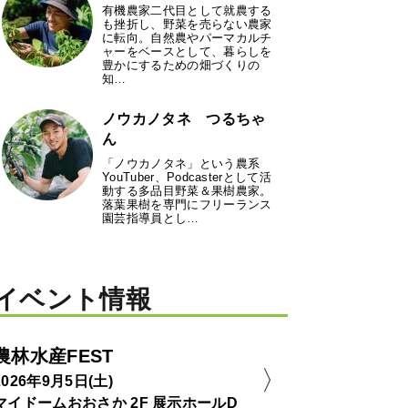
有機農家二代目として就農する
も挫折し、野菜を売らない農家
に転向。自然農やパーマカルチ
ャーをベースとして、暮らしを
豊かにするための畑づくりの
知…
ノウカノタネ つるちゃ
ん
「ノウカノタネ」という農系
YouTuber、Podcasterとして活
動する多品目野菜＆果樹農家。
落葉果樹を専門にフリーランス
園芸指導員とし…
イベント情報
農林水産FEST
2026年9月5日(土)
マイドームおおさか 2F 展示ホールD