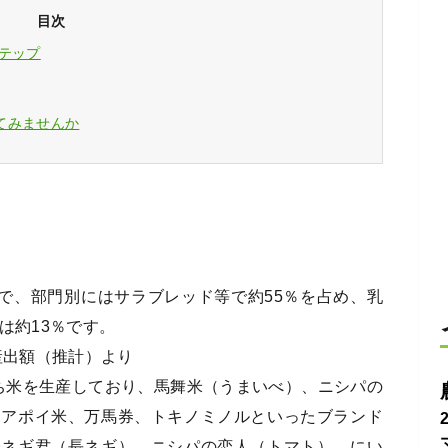
目次
テップ
てみませんか
円で、部門別にはサラブレッド等で約55％を占め、乳
は約13％です。
産出額（推計）より
るち米を生産しており、馬舞米（うまいべ）、ニシパの
、アポイ米、万馬券、トキノミノルといったブランド
味ネギ君（長ネギ）、ニシパの恋人（トマト）、にい