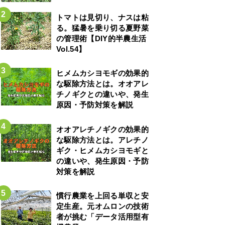
トマトは見切り、ナスは粘
る。猛暑を乗り切る夏野菜
の管理術【DIY的半農生活
Vol.54】
ヒメムカシヨモギの効果的
な駆除方法とは。オオアレ
チノギクとの違いや、発生
原因・予防対策を解説
オオアレチノギクの効果的
な駆除方法とは。アレチノ
ギク・ヒメムカシヨモギと
の違いや、発生原因・予防
対策を解説
慣行農業を上回る単収と安
定生産。元オムロンの技術
者が挑む「データ活用型有