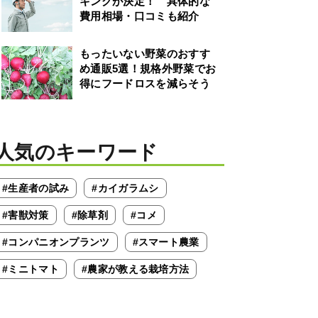
キングが決定！ 具体的な
費用相場・口コミも紹介
もったいない野菜のおすす
め通販5選！規格外野菜でお
得にフードロスを減らそう
人気のキーワード
#生産者の試み
#カイガラムシ
#害獣対策
#除草剤
#コメ
#コンパニオンプランツ
#スマート農業
#ミニトマト
#農家が教える栽培方法