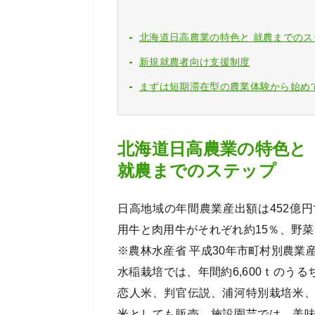
北海道日高農業の特色と 就農までのス
新規就農者向け支援制度
まずは短期滞在型の農業体験から始め
北海道日高農業の特色と
就農までのステップ
日高地域の年間農業産出額は452億
用牛と肉用牛がそれぞれ約15％、野菜
※農林水産省 平成30年市町村別農業
水稲栽培では、年間約6,600ｔのう
恋人米、判官伝説、浦河特別栽培米
米としても販売。施設園芸では、美