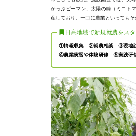
かっぷピーマン、太陽の瞳（ミニト
産しており、一口に農業といってもそ
日高地域で新規就農をスタ
①情報収集 ②就農相談 ③現
④農業実習や体験研修 ⑤実践研