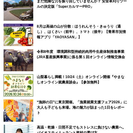
まだ危険な刃を振り回していませんか？ 安全草刈りツー
ルの決定版「SuperカルマーPRO」
8月は高値の山が分散：ほうれんそう・きゅうり（通
し）、はくさい（前半）、トマト（後半）【青果市況情
報アプリ「YAOYASAN」】
令和8年度 環境調和型持続的肉用牛生産体制推進事業
(JRA畜産振興事業)に係る第１回オンライン情報交換会
山梨暮らし満載！10/24（土）オンライン開催『やまな
しオンライン就農座談会』【参加無料】
“漁師の日”に東京開催。「漁業就業支援フェア2026」に
大人も子どもも来場。海の魅力が詰まった1日をレポー
ト
高温・乾燥・日照不足でもストレスに負けない農業へ。
バイオスティミュラント資材の選び方