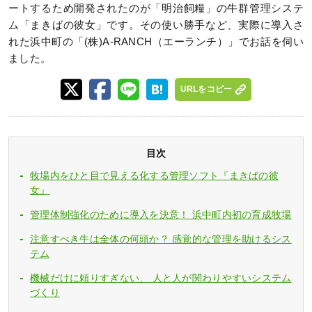
ートするため開発されたのが「明治飼糧」の牛群管理システ
ム「まきばの彼女」です。その使い勝手など、実際に導入さ
れた浜中町の「(株)A-RANCH（エーランチ）」でお話を伺い
ました。
URLをコピー
目次
牧場内をひと目で見える化する管理ソフト『まきばの彼
女』
管理体制強化のために導入を決意！ 浜中町内初の育成牧場
注意すべき牛は全体の何頭か？ 感覚的な管理を助けるシス
テム
機械だけに頼りすぎない、 人と人が関わりやすいシステム
づくり