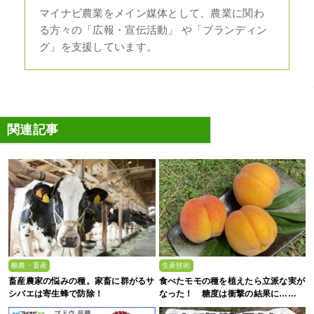
マイナビ農業をメイン媒体として、農業に関わ
る方々の「広報・宣伝活動」 や「ブランディン
グ」を支援しています。
関連記事
酪農・畜産
生産技術
畜産農家の悩みの種。家畜に群がるサ
食べたモモの種を植えたら立派な実が
シバエは寄生蜂で防除！
なった！ 糖度は衝撃の結果に……