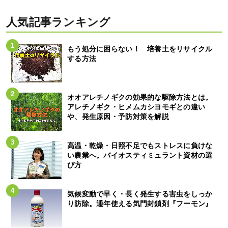
人気記事ランキング
もう処分に困らない！ 培養土をリサイクル
する方法
オオアレチノギクの効果的な駆除方法とは。
アレチノギク・ヒメムカシヨモギとの違い
や、発生原因・予防対策を解説
高温・乾燥・日照不足でもストレスに負けな
い農業へ。バイオスティミュラント資材の選
び方
気候変動で早く・長く発生する害虫をしっか
り防除。通年使える気門封鎖剤『フーモン』