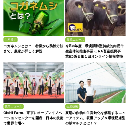
生産技術
農業ニュース
コガネムシとは？ 特徴から防除方法
令和8年度 環境調和型持続的肉用牛
まで、農家が詳しく解説
生産体制推進事業 (JRA畜産振興事
業)に係る第１回オンライン情報交換
会
農業ニュース
生産技術
Oishii Farm、東京にオープンイノベ
夏場の作物の生育鈍化を解消するニュ
ーションセンターを開所 日本の技術
ーアイテム。収量アップ＆環境配慮型
で世界市場へ
の紙マルチとは！？