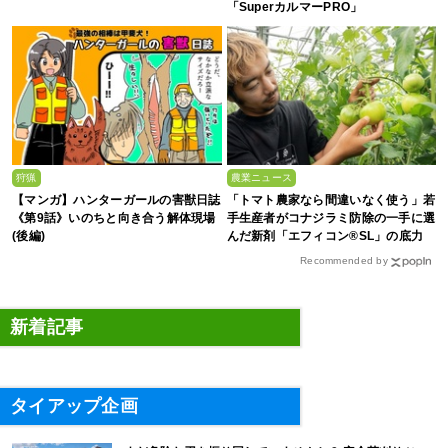
「SuperカルマーPRO」
狩猟
農業ニュース
【マンガ】ハンターガールの害獣日誌
「トマト農家なら間違いなく使う」若
《第9話》いのちと向き合う解体現場
手生産者がコナジラミ防除の一手に選
(後編)
んだ新剤「エフィコン®SL」の底力
Recommended by
新着記事
タイアップ企画