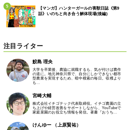
【マンガ】ハンターガールの害獣日誌《第9
話》いのちと向き合う解体現場(後編)
注目ライター
鮫島 理央
大学を卒業後、農協に就職するも、気が付けば農作
の道に。地元神奈川県で、自分にしかできない都市
型農業を実現するため、暗中模索の毎日。収穫より
も…
宮崎大輔
株式会社イチゴテック代表取締役。イチゴ農園の立
ち上げや経営改善をサポートしながら、YouTubeで
家庭菜園のお役立ち情報を発信。著書『おうち…
けんゆー （上原賢祐）