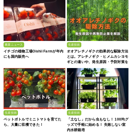
農業ニュース
生産技術
イチゴの植物工場Oishii Farmが年内
オオアレチノギクの効果的な駆除方法
にも国内販売へ
とは。アレチノギク・ヒメムカシヨモ
ギとの違いや、発生原因・予防対策を
解説
生産技術
生産技術
ペットボトルでミニトマトを育てた
「土なし」だから虫もなし！ 100均グ
ら、大量に収穫できた！
ッズで手軽に始める！ 失敗しない室
内水耕栽培