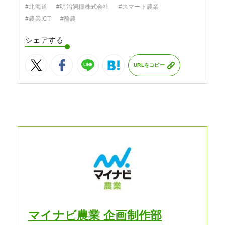
#北海道
#明治飼糧株式会社
#スマート農業
#農業ICT
#酪農
シェアする
URLをコピー
マイナビ農業 企画制作部