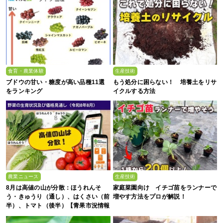
食育・農業体験
生産技術
ブドウの甘い・糖度が高い品種11選
もう処分に困らない！ 培養土をリサ
をランキング
イクルする方法
農業ニュース
生産技術
8月は高値の山が分散：ほうれんそ
家庭菜園向け イチゴ苗をランナーで
う・きゅうり（通し）、はくさい（前
増やす方法をプロが解説！
半）、トマト（後半）【青果市況情報
アプリ「YAOYASAN」】