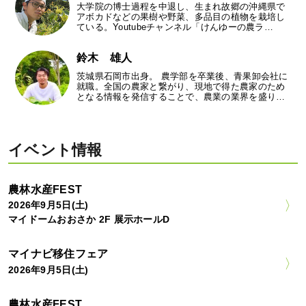
大学院の博士過程を中退し、生まれ故郷の沖縄県で
アボカドなどの果樹や野菜、多品目の植物を栽培し
ている。Youtubeチャンネル「けんゆーの農ラ…
鈴木 雄人
茨城県石岡市出身。 農学部を卒業後、青果卸会社に
就職。全国の農家と繋がり、現地で得た農家のため
となる情報を発信することで、農業の業界を盛り…
イベント情報
農林水産FEST
2026年9月5日(土)
マイドームおおさか 2F 展示ホールD
マイナビ移住フェア
2026年9月5日(土)
農林水産FEST