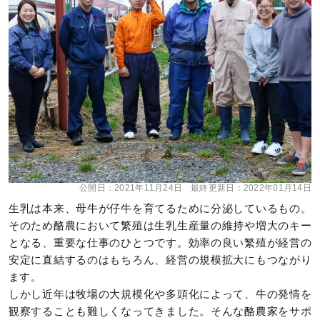
公開日：
2021年11月24日
最終更新日：
2022年01月14日
生乳は本来、母牛が仔牛を育てるために分泌しているもの。
そのため酪農において繁殖は生乳生産量の維持や増大のキー
となる、重要な仕事のひとつです。効率の良い繁殖が経営の
安定に直結するのはもちろん、経営の規模拡大にもつながり
ます。
しかし近年は牧場の大規模化や多頭化によって、牛の発情を
観察することも難しくなってきました。そんな酪農家をサポ