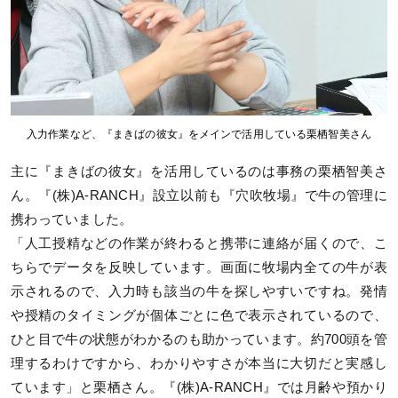
入力作業など、『まきばの彼女』をメインで活用している栗栖智美さん
主に『まきばの彼女』を活用しているのは事務の栗栖智美さ
ん。『(株)A-RANCH』設立以前も『穴吹牧場』で牛の管理に
携わっていました。
「人工授精などの作業が終わると携帯に連絡が届くので、こ
ちらでデータを反映しています。画面に牧場内全ての牛が表
示されるので、入力時も該当の牛を探しやすいですね。発情
や授精のタイミングが個体ごとに色で表示されているので、
ひと目で牛の状態がわかるのも助かっています。約700頭を管
理するわけですから、わかりやすさが本当に大切だと実感し
ています」と栗栖さん。『(株)A-RANCH』では月齢や預かり