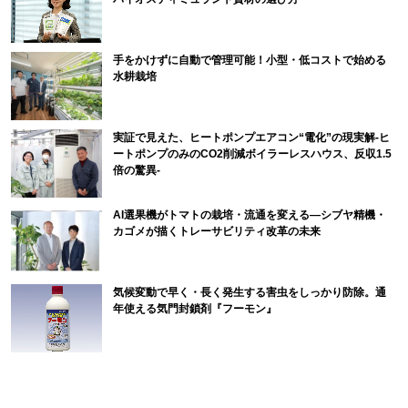
手をかけずに自動で管理可能！小型・低コストで始める
水耕栽培
実証で見えた、ヒートポンプエアコン“電化”の現実解-ヒ
ートポンプのみのCO2削減ボイラーレスハウス、反収1.5
倍の驚異-
AI選果機がトマトの栽培・流通を変える―シブヤ精機・
カゴメが描くトレーサビリティ改革の未来
気候変動で早く・長く発生する害虫をしっかり防除。通
年使える気門封鎖剤『フーモン』