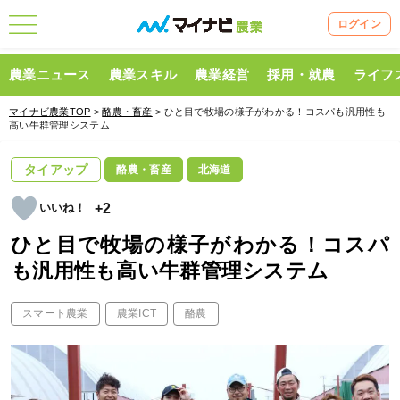
ログイン
農業ニュース
農業スキル
農業経営
採用・就農
ライフ
マイナビ農業TOP
>
酪農・畜産
> ひと目で牧場の様子がわかる！コスパも汎用性も
高い牛群管理システム
タイアップ
酪農・畜産
北海道
+2
ひと目で牧場の様子がわかる！コスパ
も汎用性も高い牛群管理システム
スマート農業
農業ICT
酪農