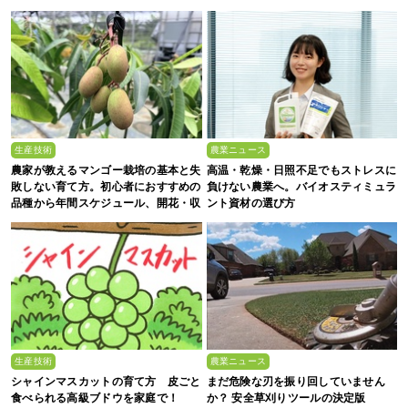
生産技術
農業ニュース
農家が教えるマンゴー栽培の基本と失
高温・乾燥・日照不足でもストレスに
敗しない育て方。初心者におすすめの
負けない農業へ。バイオスティミュラ
品種から年間スケジュール、開花・収
ント資材の選び方
穫のコツまで徹底解説
生産技術
農業ニュース
シャインマスカットの育て方 皮ごと
まだ危険な刃を振り回していません
食べられる高級ブドウを家庭で！
か？ 安全草刈りツールの決定版