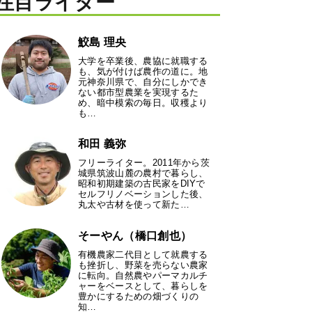
注目ライター
鮫島 理央
大学を卒業後、農協に就職する
も、気が付けば農作の道に。地
元神奈川県で、自分にしかでき
ない都市型農業を実現するた
め、暗中模索の毎日。収穫より
も…
和田 義弥
フリーライター。2011年から茨
城県筑波山麓の農村で暮らし、
昭和初期建築の古民家をDIYで
セルフリノベーションした後、
丸太や古材を使って新た…
そーやん（橋口創也）
有機農家二代目として就農する
も挫折し、野菜を売らない農家
に転向。自然農やパーマカルチ
ャーをベースとして、暮らしを
豊かにするための畑づくりの
知…