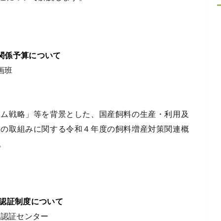
生産関係予算について
画班
テム戦略」等を背景とした、国産飼料の生産・利用及
産の取組みに関する令和４年度の飼料増産対策関連概
。
業者認証制度について
・認証センター