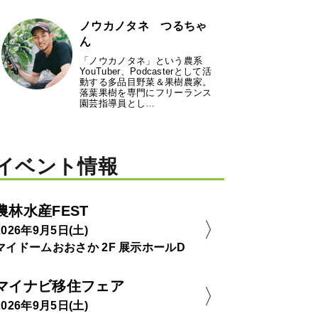
ノウカノタネ つるちゃ
ん
「ノウカノタネ」という農系
YouTuber、Podcasterとして活
動する多品目野菜＆果樹農家。
落葉果樹を専門にフリーランス
園芸指導員とし…
イベント情報
農林水産FEST
2026年9月5日(土)
マイドームおおさか 2F 展示ホールD
マイナビ移住フェア
2026年9月5日(土)