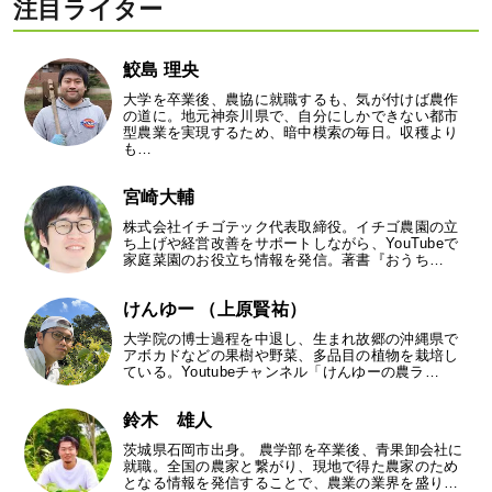
注目ライター
鮫島 理央
大学を卒業後、農協に就職するも、気が付けば農作
の道に。地元神奈川県で、自分にしかできない都市
型農業を実現するため、暗中模索の毎日。収穫より
も…
宮崎大輔
株式会社イチゴテック代表取締役。イチゴ農園の立
ち上げや経営改善をサポートしながら、YouTubeで
家庭菜園のお役立ち情報を発信。著書『おうち…
けんゆー （上原賢祐）
大学院の博士過程を中退し、生まれ故郷の沖縄県で
アボカドなどの果樹や野菜、多品目の植物を栽培し
ている。Youtubeチャンネル「けんゆーの農ラ…
鈴木 雄人
茨城県石岡市出身。 農学部を卒業後、青果卸会社に
就職。全国の農家と繋がり、現地で得た農家のため
となる情報を発信することで、農業の業界を盛り…