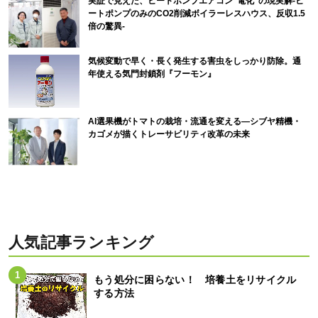
実証で見えた、ヒートポンプエアコン“電化”の現実解-ヒ
ートポンプのみのCO2削減ボイラーレスハウス、反収1.5
倍の驚異-
気候変動で早く・長く発生する害虫をしっかり防除。通
年使える気門封鎖剤『フーモン』
AI選果機がトマトの栽培・流通を変える―シブヤ精機・
カゴメが描くトレーサビリティ改革の未来
人気記事ランキング
もう処分に困らない！ 培養土をリサイクル
する方法