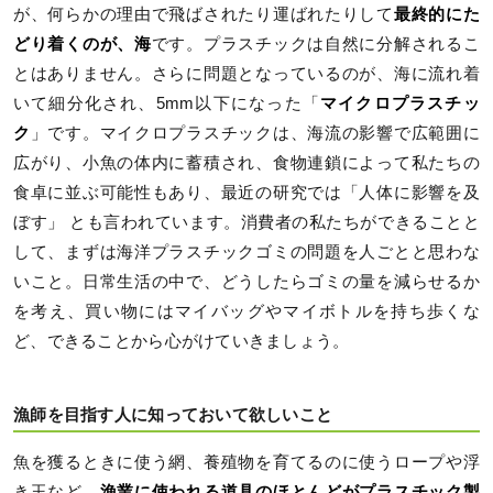
が、何らかの理由で飛ばされたり運ばれたりして
最終的にた
どり着くのが、海
です。プラスチックは自然に分解されるこ
とはありません。さらに問題となっているのが、海に流れ着
いて細分化され、5mm以下になった「
マイクロプラスチッ
ク
」です。マイクロプラスチックは、海流の影響で広範囲に
広がり、小魚の体内に蓄積され、食物連鎖によって私たちの
食卓に並ぶ可能性もあり、最近の研究では「人体に影響を及
ぼす」 とも言われています。消費者の私たちができることと
して、まずは海洋プラスチックゴミの問題を人ごとと思わな
いこと。日常生活の中で、どうしたらゴミの量を減らせるか
を考え、買い物にはマイバッグやマイボトルを持ち歩くな
ど、できることから心がけていきましょう。
漁師を目指す人に知っておいて欲しいこと
魚を獲るときに使う網、養殖物を育てるのに使うロープや浮
き玉など、
漁業に使われる道具のほとんどがプラスチック製