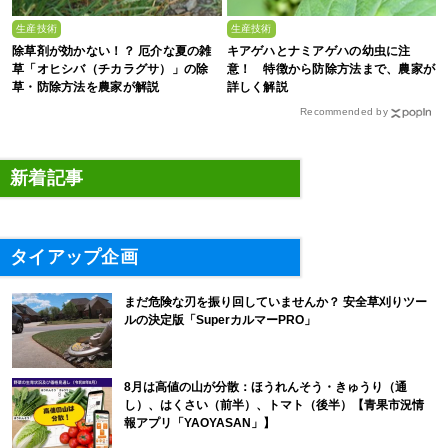
生産技術
生産技術
除草剤が効かない！？ 厄介な夏の雑
キアゲハとナミアゲハの幼虫に注
草「オヒシバ（チカラグサ）」の除
意！ 特徴から防除方法まで、農家が
草・防除方法を農家が解説
詳しく解説
Recommended by
新着記事
タイアップ企画
まだ危険な刃を振り回していませんか？ 安全草刈りツー
ルの決定版「SuperカルマーPRO」
8月は高値の山が分散：ほうれんそう・きゅうり（通
し）、はくさい（前半）、トマト（後半）【青果市況情
報アプリ「YAOYASAN」】