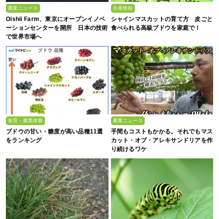
農業ニュース
生産技術
Oishii Farm、東京にオープンイノベ
シャインマスカットの育て方 皮ごと
ーションセンターを開所 日本の技術
食べられる高級ブドウを家庭で！
で世界市場へ
食育・農業体験
農業ニュース
ブドウの甘い・糖度が高い品種11選
手間もコストもかかる。それでもマス
をランキング
カット・オブ・アレキサンドリアを作
り続けるワケ