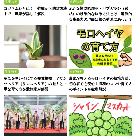
生産技術
生産技術
コガネムシとは？ 特徴から防除方法
厄介な難防除雑草・ヤブガラシ（藪
まで、農家が詳しく解説
枯）の効果的な駆除方法とは。驚異的
な生命力の理由は根の構造にあった？
生産技術
生産技術
空気をキレイにする観葉植物！？サン
農家が教えるモロヘイヤの栽培方法。
セベリア（サンスベリア）の魅力と上
初心者でも安心！収穫のコツや育て方
手な育て方を愛好家が解説
のポイントを徹底解説