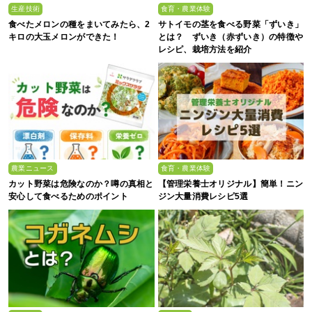
生産技術
食育・農業体験
食べたメロンの種をまいてみたら、2
サトイモの茎を食べる野菜「ずいき」
キロの大玉メロンができた！
とは？ ずいき（赤ずいき）の特徴や
レシピ、栽培方法を紹介
農業ニュース
食育・農業体験
カット野菜は危険なのか？噂の真相と
【管理栄養士オリジナル】簡単！ニン
安心して食べるためのポイント
ジン大量消費レシピ5選