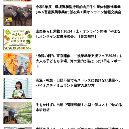
令和8年度 環境調和型持続的肉用牛生産体制推進事業
(JRA畜産振興事業)に係る第１回オンライン情報交換会
山梨暮らし満載！10/24（土）オンライン開催『やまな
しオンライン就農座談会』【参加無料】
“漁師の日”に東京開催。「漁業就業支援フェア2026」に
大人も子どもも来場。海の魅力が詰まった1日をレポー
ト
高温・乾燥・日照不足でもストレスに負けない農業へ。
バイオスティミュラント資材の選び方
手をかけずに自動で管理可能！小型・低コストで始める
水耕栽培