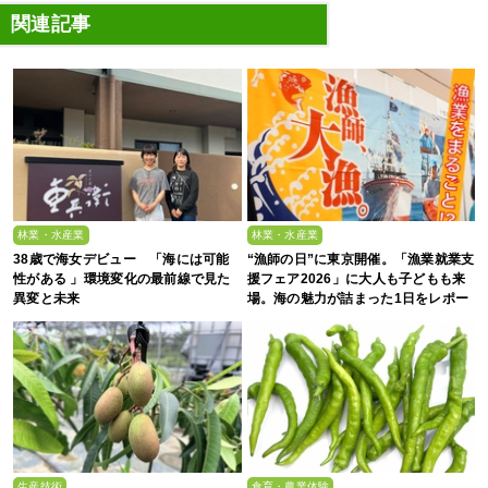
関連記事
林業・水産業
林業・水産業
38歳で海女デビュー 「海には可能
“漁師の日”に東京開催。「漁業就業支
性がある 」環境変化の最前線で見た
援フェア2026」に大人も子どもも来
異変と未来
場。海の魅力が詰まった1日をレポー
ト
生産技術
食育・農業体験