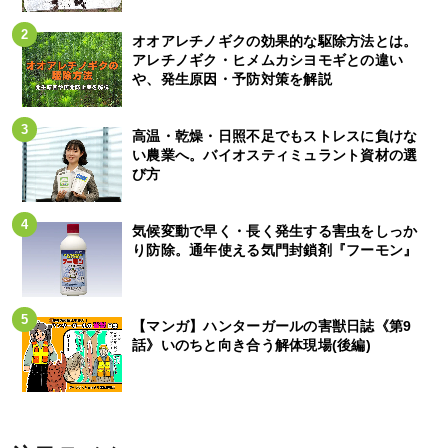
オオアレチノギクの効果的な駆除方法とは。
アレチノギク・ヒメムカシヨモギとの違い
や、発生原因・予防対策を解説
高温・乾燥・日照不足でもストレスに負けな
い農業へ。バイオスティミュラント資材の選
び方
気候変動で早く・長く発生する害虫をしっか
り防除。通年使える気門封鎖剤『フーモン』
【マンガ】ハンターガールの害獣日誌《第9
話》いのちと向き合う解体現場(後編)