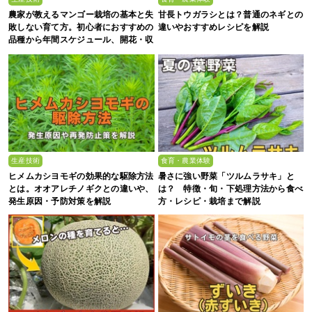
農家が教えるマンゴー栽培の基本と失
甘長トウガラシとは？普通のネギとの
敗しない育て方。初心者におすすめの
違いやおすすめレシピを解説
品種から年間スケジュール、開花・収
穫のコツまで徹底解説
生産技術
食育・農業体験
ヒメムカシヨモギの効果的な駆除方法
暑さに強い野菜「ツルムラサキ」と
とは。オオアレチノギクとの違いや、
は？ 特徴・旬・下処理方法から食べ
発生原因・予防対策を解説
方・レシピ・栽培まで解説