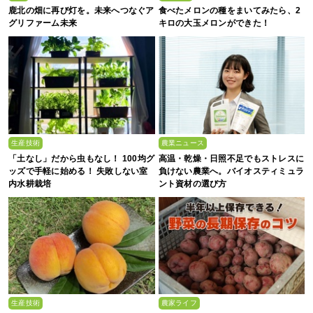
鹿北の畑に再び灯を。未来へつなぐア
食べたメロンの種をまいてみたら、2
グリファーム未来
キロの大玉メロンができた！
生産技術
農業ニュース
「土なし」だから虫もなし！ 100均グ
高温・乾燥・日照不足でもストレスに
ッズで手軽に始める！ 失敗しない室
負けない農業へ。バイオスティミュラ
内水耕栽培
ント資材の選び方
生産技術
農家ライフ