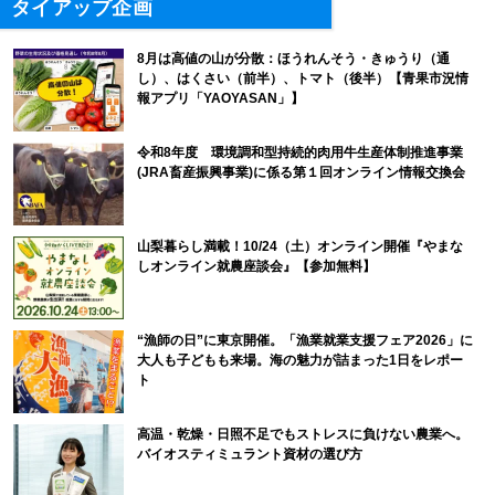
タイアップ企画
8月は高値の山が分散：ほうれんそう・きゅうり（通
し）、はくさい（前半）、トマト（後半）【青果市況情
報アプリ「YAOYASAN」】
令和8年度 環境調和型持続的肉用牛生産体制推進事業
(JRA畜産振興事業)に係る第１回オンライン情報交換会
山梨暮らし満載！10/24（土）オンライン開催『やまな
しオンライン就農座談会』【参加無料】
“漁師の日”に東京開催。「漁業就業支援フェア2026」に
大人も子どもも来場。海の魅力が詰まった1日をレポー
ト
高温・乾燥・日照不足でもストレスに負けない農業へ。
バイオスティミュラント資材の選び方