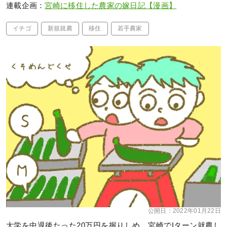
連載企画：
宮崎に移住した農家の嫁日記【漫画】
イチゴ
新規就農
移住
若手農家
公開日：
2022年01月22日
大学を中退後たった20万円を握りしめ、宮崎でIターン就農し