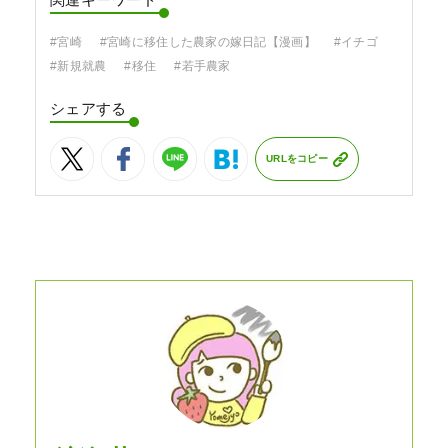
関連キーワード
#宮崎
#宮崎に移住した農家の嫁日記【漫画】
#イチゴ
#新規就農
#移住
#若手農家
シェアする
URLをコピー