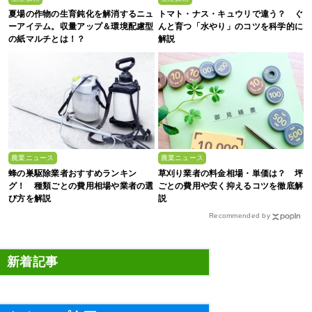
夏場の作物の生育鈍化を解消するニュ
トマト・ナス・キュウリで違う？ ぐ
ーアイテム。収量アップ＆環境配慮型
んと育つ「水やり」のコツを科学的に
の紙マルチとは！？
解説
農業ニュース
農業ニュース
蜂の巣駆除業者おすすめランキン
草刈り業者の料金相場・単価は？ 坪
グ！ 種類ごとの費用相場や業者の選
ごとの費用や安く抑えるコツを徹底解
び方を解説
説
Recommended by
新着記事