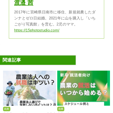
渡邉 茜
2017年に宮崎県日南市に移住、新規就農したダ
ンナとゼロ日結婚。2021年に山を購入し「いち
ごがり写真館」を営む。2児のママ。
https://15photostudio.com/
関連記事
就農
就農