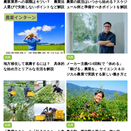
農業業界への就職はキツい？ 農業法
農業の就活はいつから始める？スケジ
人選びで失敗しないポイントなど解説
ュール例と準備すべきポイントを解説
就農
就農
地方移住して就農するには？ 具体的
メーカー主義×14回転で「休める」
な始め方とリアルな生活を解説
「稼げる」農業を。 サイエンス＆ロ
ジカル農業で実践する新しい働き方と
は？
就農
就農