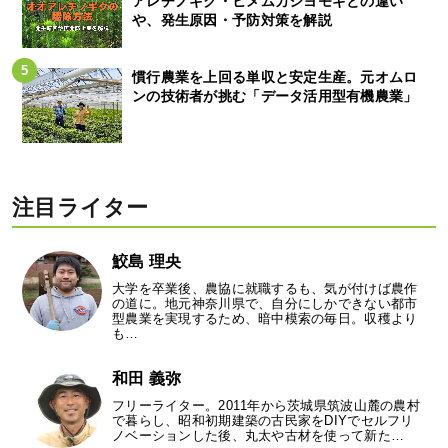
アレチノギク・ヒメムカシヨモギとの違い
や、発生原因・予防対策を解説
慣行農業を上回る単収と安定生産。元オムロ
ンの技術者が挑む「データ活用型有機農業」
注目ライター
鮫島 理央
大学を卒業後、農協に就職するも、気が付けば農作
の道に。地元神奈川県で、自分にしかできない都市
型農業を実現するため、暗中模索の毎日。収穫より
も…
和田 義弥
フリーライター。2011年から茨城県筑波山麓の農村
で暮らし、昭和初期建築の古民家をDIYでセルフリ
ノベーションした後、丸太や古材を使って新た…