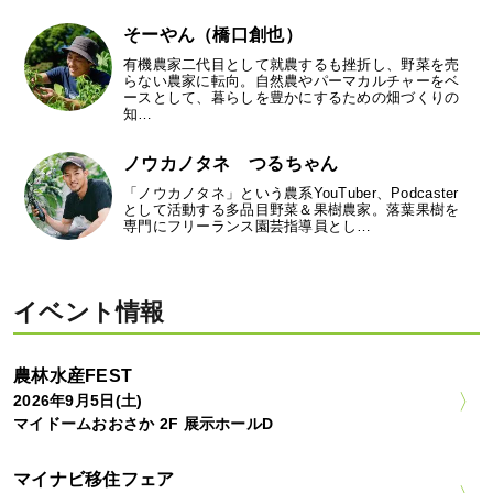
そーやん（橋口創也）
有機農家二代目として就農するも挫折し、野菜を売
らない農家に転向。自然農やパーマカルチャーをベ
ースとして、暮らしを豊かにするための畑づくりの
知…
ノウカノタネ つるちゃん
「ノウカノタネ」という農系YouTuber、Podcaster
として活動する多品目野菜＆果樹農家。落葉果樹を
専門にフリーランス園芸指導員とし…
イベント情報
農林水産FEST
2026年9月5日(土)
マイドームおおさか 2F 展示ホールD
マイナビ移住フェア