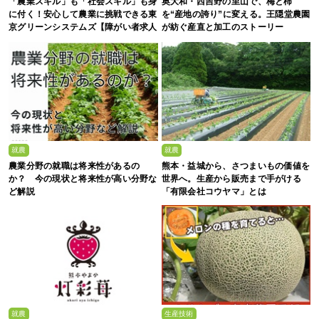
「農業スキル」も「社会スキル」も身
奥大和・西吉野の里山で、梅と柿
に付く！安心して農業に挑戦できる東
を“産地の誇り”に変える。王隠堂農園
京グリーンシステムズ【障がい者求人
が紡ぐ産直と加工のストーリー
募集中】
就農
就農
農業分野の就職は将来性があるの
熊本・益城から、さつまいもの価値を
か？ 今の現状と将来性が高い分野な
世界へ。生産から販売まで手がける
ど解説
「有限会社コウヤマ」とは
就農
生産技術