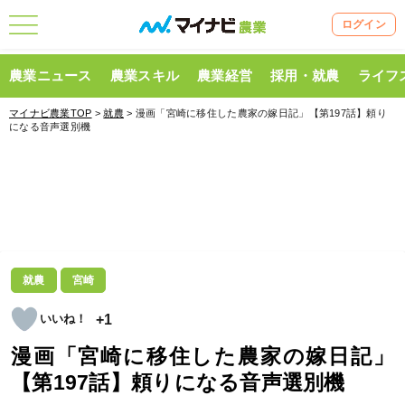
ログイン
農業ニュース
農業スキル
農業経営
採用・就農
ライフ
マイナビ農業TOP
>
就農
> 漫画「宮崎に移住した農家の嫁日記」【第197話】頼り
になる音声選別機
就農
宮崎
+1
漫画「宮崎に移住した農家の嫁日記」
【第197話】頼りになる音声選別機