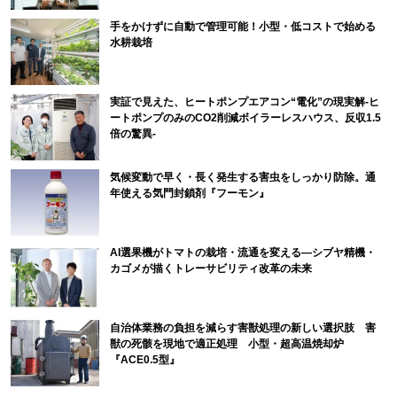
手をかけずに自動で管理可能！小型・低コストで始める
水耕栽培
実証で見えた、ヒートポンプエアコン“電化”の現実解-ヒ
ートポンプのみのCO2削減ボイラーレスハウス、反収1.5
倍の驚異-
気候変動で早く・長く発生する害虫をしっかり防除。通
年使える気門封鎖剤『フーモン』
AI選果機がトマトの栽培・流通を変える―シブヤ精機・
カゴメが描くトレーサビリティ改革の未来
自治体業務の負担を減らす害獣処理の新しい選択肢 害
獣の死骸を現地で適正処理 小型・超高温焼却炉
『ACE0.5型』