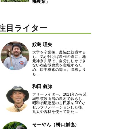
機農業」
注目ライター
鮫島 理央
大学を卒業後、農協に就職する
も、気が付けば農作の道に。地
元神奈川県で、自分にしかでき
ない都市型農業を実現するた
め、暗中模索の毎日。収穫より
も…
和田 義弥
フリーライター。2011年から茨
城県筑波山麓の農村で暮らし、
昭和初期建築の古民家をDIYで
セルフリノベーションした後、
丸太や古材を使って新た…
そーやん（橋口創也）