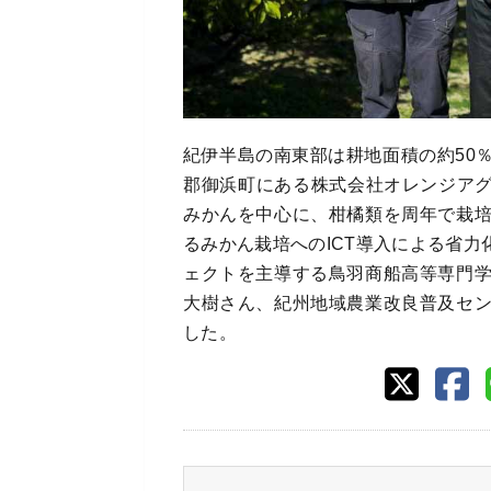
紀伊半島の南東部は耕地面積の約50
郡御浜町にある株式会社オレンジアグ
みかんを中心に、柑橘類を周年で栽
るみかん栽培へのICT導入による省
ェクトを主導する鳥羽商船高等専門
大樹さん、紀州地域農業改良普及セ
した。