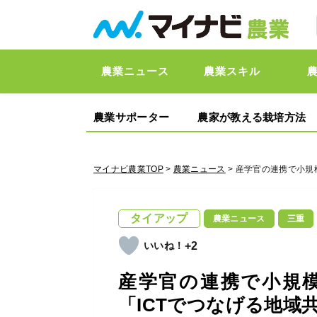
農業ニュース
農業スキル
農業サポーター
農家が教える栽培方法
マイナビ農業TOP
>
農業ニュース
> 産学官の連携で小
タイアップ
農業ニュース
三重
+2
産学官の連携で小規
「ICTでつなげる地域