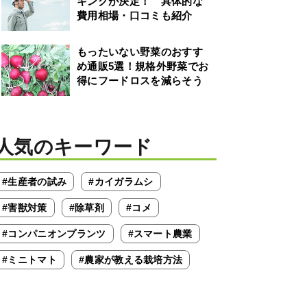
キングが決定！ 具体的な
費用相場・口コミも紹介
もったいない野菜のおすす
め通販5選！規格外野菜でお
得にフードロスを減らそう
人気のキーワード
#生産者の試み
#カイガラムシ
#害獣対策
#除草剤
#コメ
#コンパニオンプランツ
#スマート農業
#ミニトマト
#農家が教える栽培方法