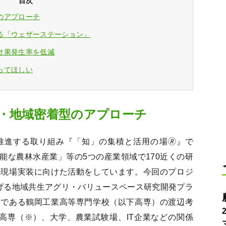
目次
のアプローチ
る「ウェザーステーション」
け果発生率を低減
ってほしい
・地域密着型のアプローチ
推進する取り組み『「知」の集積と活用の場🄬』で
能な農林水産業」等の5つの産業領域で170近くの研
の現場実装に向けた活動をしています。今回のプロジ
なげる地域共生アグリ・バリュースペース研究開発プラ
ーである鶴岡工業高等専門学校（以下高専）の渡辺考
高専（※）、大学、農業試験場、IT企業などの関係