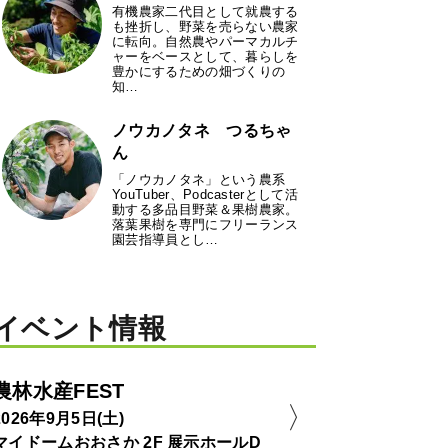
有機農家二代目として就農する
も挫折し、野菜を売らない農家
に転向。自然農やパーマカルチ
ャーをベースとして、暮らしを
豊かにするための畑づくりの
知…
ノウカノタネ つるちゃ
ん
「ノウカノタネ」という農系
YouTuber、Podcasterとして活
動する多品目野菜＆果樹農家。
落葉果樹を専門にフリーランス
園芸指導員とし…
イベント情報
農林水産FEST
2026年9月5日(土)
マイドームおおさか 2F 展示ホールD