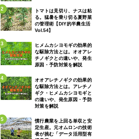
トマトは見切り、ナスは粘
る。猛暑を乗り切る夏野菜
の管理術【DIY的半農生活
Vol.54】
ヒメムカシヨモギの効果的
な駆除方法とは。オオアレ
チノギクとの違いや、発生
原因・予防対策を解説
オオアレチノギクの効果的
な駆除方法とは。アレチノ
ギク・ヒメムカシヨモギと
の違いや、発生原因・予防
対策を解説
慣行農業を上回る単収と安
定生産。元オムロンの技術
者が挑む「データ活用型有