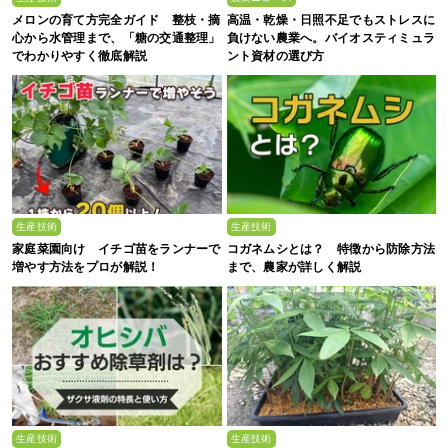
メロンの育て方完全ガイド 整枝・摘
高温・乾燥・日照不足でもストレスに
心から水管理まで、「糖の交通整理」
負けない農業へ。バイオスティミュラ
でわかりやすく徹底解説
ント資材の選び方
生産技術
生産技術
家庭菜園向け イチゴ苗をランナーで
コガネムシとは？ 特徴から防除方法
増やす方法をプロが解説！
まで、農家が詳しく解説
生産技術
生産技術