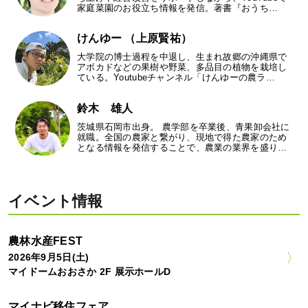
家庭菜園のお役立ち情報を発信。著書『おうち…
けんゆー （上原賢祐）
大学院の博士過程を中退し、生まれ故郷の沖縄県で
アボカドなどの果樹や野菜、多品目の植物を栽培し
ている。Youtubeチャンネル「けんゆーの農ラ…
鈴木 雄人
茨城県石岡市出身。 農学部を卒業後、青果卸会社に
就職。全国の農家と繋がり、現地で得た農家のため
となる情報を発信することで、農業の業界を盛り…
イベント情報
農林水産FEST
2026年9月5日(土)
マイドームおおさか 2F 展示ホールD
マイナビ移住フェア