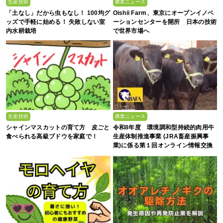
生産技術
農業ニュース
「土なし」だから虫もなし！ 100均グ
Oishii Farm、東京にオープンイノベ
ッズで手軽に始める！ 失敗しない室
ーションセンターを開所 日本の技術
内水耕栽培
で世界市場へ
生産技術
農業ニュース
シャインマスカットの育て方 皮ごと
令和8年度 環境調和型持続的肉用牛
食べられる高級ブドウを家庭で！
生産体制推進事業 (JRA畜産振興事
業)に係る第１回オンライン情報交換
会