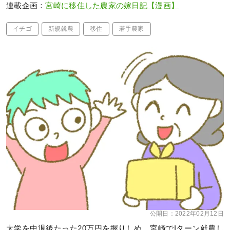
連載企画：
宮崎に移住した農家の嫁日記【漫画】
イチゴ
新規就農
移住
若手農家
公開日：
2022年02月12日
大学を中退後たった20万円を握りしめ、宮崎でIターン就農し