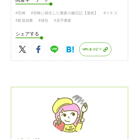
関連キーワード
#宮崎
#宮崎に移住した農家の嫁日記【漫画】
#イチゴ
#新規就農
#移住
#若手農家
シェアする
URLをコピー