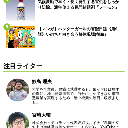
気候変動で早く・長く発生する害虫をしっか
り防除。通年使える気門封鎖剤『フーモン』
【マンガ】ハンターガールの害獣日誌《第9
話》いのちと向き合う解体現場(後編)
注目ライター
鮫島 理央
大学を卒業後、農協に就職するも、気が付けば農作
の道に。地元神奈川県で、自分にしかできない都市
型農業を実現するため、暗中模索の毎日。収穫より
も…
宮崎大輔
株式会社イチゴテック代表取締役。イチゴ農園の立
ち上げや経営改善をサポートしながら、YouTubeで