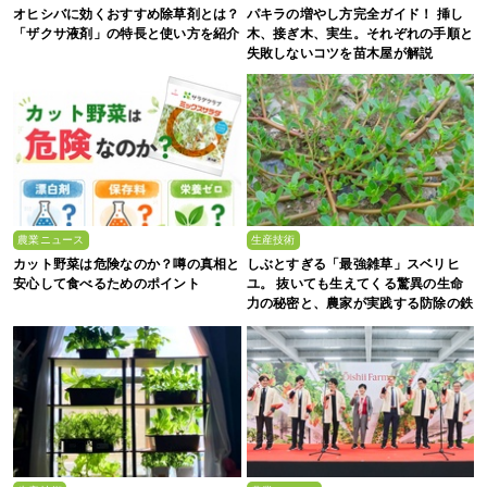
オヒシバに効くおすすめ除草剤とは？
パキラの増やし方完全ガイド！ 挿し
「ザクサ液剤」の特長と使い方を紹介
木、接ぎ木、実生。それぞれの手順と
失敗しないコツを苗木屋が解説
農業ニュース
生産技術
カット野菜は危険なのか？噂の真相と
しぶとすぎる「最強雑草」スベリヒ
安心して食べるためのポイント
ユ。 抜いても生えてくる驚異の生命
力の秘密と、農家が実践する防除の鉄
則