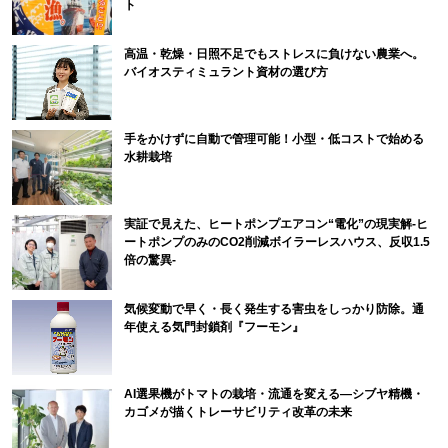
ト
高温・乾燥・日照不足でもストレスに負けない農業へ。
バイオスティミュラント資材の選び方
手をかけずに自動で管理可能！小型・低コストで始める
水耕栽培
実証で見えた、ヒートポンプエアコン“電化”の現実解-ヒ
ートポンプのみのCO2削減ボイラーレスハウス、反収1.5
倍の驚異-
気候変動で早く・長く発生する害虫をしっかり防除。通
年使える気門封鎖剤『フーモン』
AI選果機がトマトの栽培・流通を変える―シブヤ精機・
カゴメが描くトレーサビリティ改革の未来