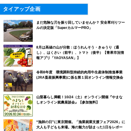
タイアップ企画
まだ危険な刃を振り回していませんか？ 安全草刈りツー
ルの決定版「SuperカルマーPRO」
8月は高値の山が分散：ほうれんそう・きゅうり（通
し）、はくさい（前半）、トマト（後半）【青果市況情
報アプリ「YAOYASAN」】
令和8年度 環境調和型持続的肉用牛生産体制推進事業
(JRA畜産振興事業)に係る第１回オンライン情報交換会
山梨暮らし満載！10/24（土）オンライン開催『やまな
しオンライン就農座談会』【参加無料】
“漁師の日”に東京開催。「漁業就業支援フェア2026」に
大人も子どもも来場。海の魅力が詰まった1日をレポー