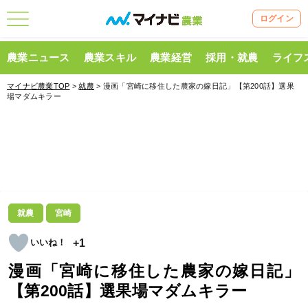
ログイン
農業ニュース
農業スキル
農業経営
採用・就農
ライフ
マイナビ農業TOP
>
就農
> 漫画「宮崎に移住した農家の嫁日記」【第200話】選果
場マダムキラー
就農
宮崎
+1
漫画「宮崎に移住した農家の嫁日記」
【第200話】選果場マダムキラー