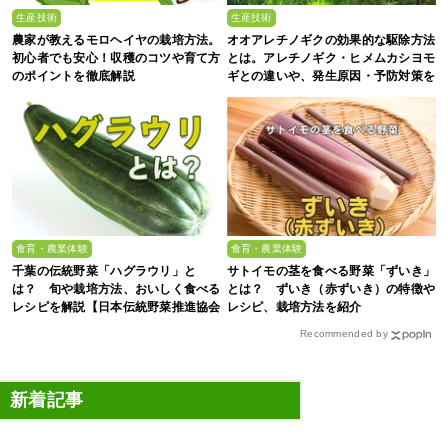
生産技術
生産技術
農家が教えるモロヘイヤの栽培方法。
オオアレチノギクの効果的な駆除方法
初心者でも安心！収穫のコツや育て方
とは。アレチノギク・ヒメムカシヨモ
のポイントを徹底解説
ギとの違いや、発生原因・予防対策を
解説
食育・農業体験
食育・農業体験
千葉の伝統野菜「ハグラウリ」と
サトイモの茎を食べる野菜「ずいき」
は？ 旬や栽培方法、おいしく食べる
とは？ ずいき（赤ずいき）の特徴や
レシピを解説【日本伝統野菜推進協会
レシピ、栽培方法を紹介
監修】
Recommended by
新着記事