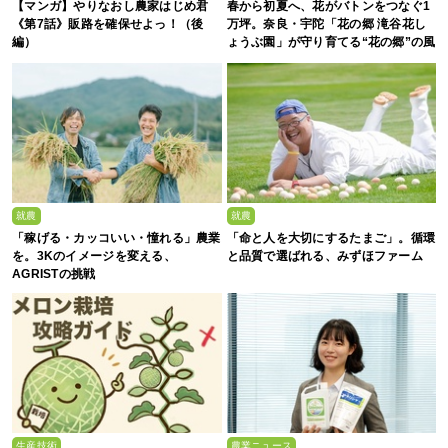
【マンガ】やりなおし農家はじめ君
春から初夏へ、花がバトンをつなぐ1
《第7話》販路を確保せよっ！（後
万坪。奈良・宇陀「花の郷 滝谷花し
編）
ょうぶ園」が守り育てる“花の郷”の風
景
就農
就農
「稼げる・カッコいい・憧れる」農業
「命と人を大切にするたまご」。循環
を。3Kのイメージを変える、
と品質で選ばれる、みずほファーム
AGRISTの挑戦
生産技術
農業ニュース