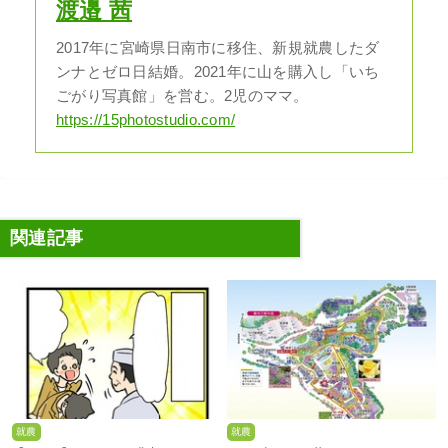
渡邉 茜
2017年に宮崎県日南市に移住、新規就農したダ
ンナとゼロ日結婚。2021年に山を購入し「いち
ごがり写真館」を営む。2児のママ。
https://15photostudio.com/
関連記事
就農
就農