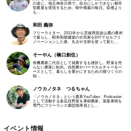
の道に。地元神奈川県で、自分にしかできない都市
型農業を実現するため、暗中模索の毎日。収穫より
も…
和田 義弥
フリーライター。2011年から茨城県筑波山麓の農村
で暮らし、昭和初期建築の古民家をDIYでセルフリ
ノベーションした後、丸太や古材を使って新た…
そーやん（橋口創也）
有機農家二代目として就農するも挫折し、野菜を売
らない農家に転向。自然農やパーマカルチャーをベ
ースとして、暮らしを豊かにするための畑づくりの
知…
ノウカノタネ つるちゃん
「ノウカノタネ」という農系YouTuber、Podcaster
として活動する多品目野菜＆果樹農家。落葉果樹を
専門にフリーランス園芸指導員とし…
イベント情報