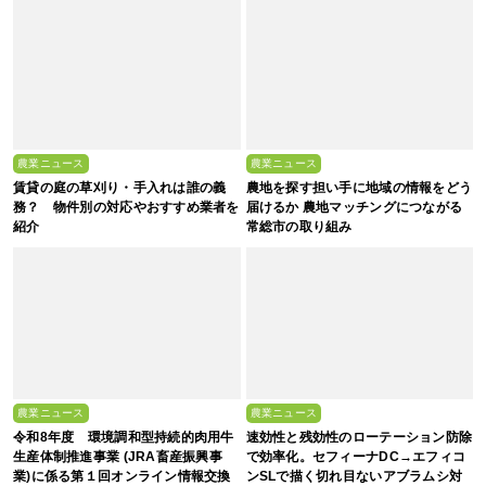
農業ニュース
農業ニュース
賃貸の庭の草刈り・手入れは誰の義
農地を探す担い手に地域の情報をどう
務？ 物件別の対応やおすすめ業者を
届けるか 農地マッチングにつながる
紹介
常総市の取り組み
農業ニュース
農業ニュース
令和8年度 環境調和型持続的肉用牛
速効性と残効性のローテーション防除
生産体制推進事業 (JRA畜産振興事
で効率化。セフィーナDC→エフィコ
業)に係る第１回オンライン情報交換
ンSLで描く切れ目ないアブラムシ対