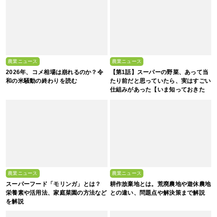
農業ニュース
農業ニュース
2026年、コメ相場は崩れるのか？令
【第1話】スーパーの野菜、あって当
和の米騒動の終わりを読む
たり前だと思っていたら、実はすごい
仕組みがあった【いま知っておきた
い、これからの”食”の話】
農業ニュース
農業ニュース
スーパーフード「モリンガ」とは？
耕作放棄地とは。荒廃農地や遊休農地
栄養素や活用法、家庭菜園の方法など
との違い、問題点や解決策まで解説
を解説