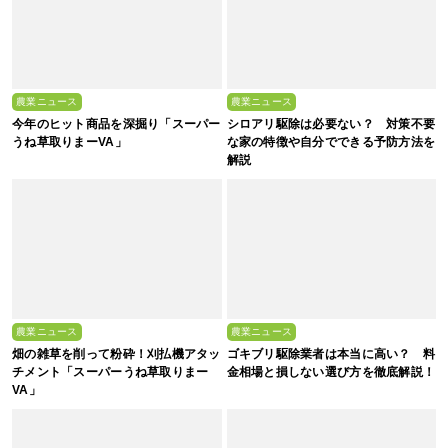
農業ニュース
農業ニュース
今年のヒット商品を深掘り「スーパー
シロアリ駆除は必要ない？ 対策不要
うね草取りまーVA」
な家の特徴や自分でできる予防方法を
解説
農業ニュース
農業ニュース
畑の雑草を削って粉砕！刈払機アタッ
ゴキブリ駆除業者は本当に高い？ 料
チメント「スーパーうね草取りまー
金相場と損しない選び方を徹底解説！
VA」