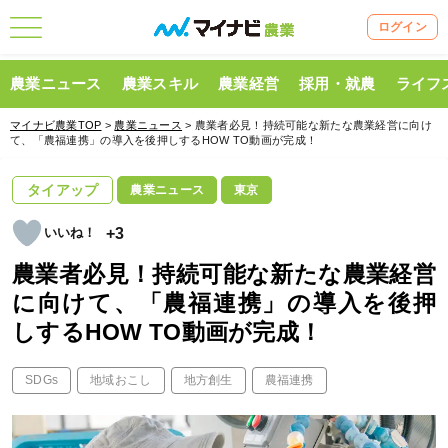
ログイン
農業ニュース
農業スキル
農業経営
採用・就農
ライフ
マイナビ農業TOP
>
農業ニュース
> 農業者必見！持続可能な新たな農業経営に向け
て、「農福連携」の導入を後押しするHOW TO動画が完成！
タイアップ
農業ニュース
東京
+3
農業者必見！持続可能な新たな農業経営
に向けて、「農福連携」の導入を後押
しするHOW TO動画が完成！
SDGs
地域おこし
地方創生
農福連携