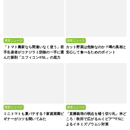
農業ニュース
農業ニュース
「トマト農家なら間違いなく使う」若
カット野菜は危険なのか？噂の真相と
手生産者がコナジラミ防除の一手に選
安心して食べるためのポイント
んだ新剤「エフィコン®SL」の底力
農業ニュース
農業ニュース
ミニトマトも夏バテする？家庭菜園ビ
「直播栽培の弱点を補う切り札」米ど
ギナーがコツを聞いてみた
ころ・秋田で広がるルミビア™FSに
よるイネミズゾウムシ対策