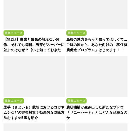
農業ニュース
農業ニュース
【第2話】農業と気象の切れない関
島根の魅力をもっと知ってほしくて…
係。それでも毎日、野菜がスーパーに
ご縁の国から、あなた向けの「移住就
並ぶのはなぜ？【いま知っておきた
農促進プログラム」はじめます！！
い、これからの”食”の話】
農業ニュース
農業ニュース
里芋（さといも）栽培におけるコガネ
農研機構が生み出した新たなブドウ
ムシなどの害虫対策！効果的な防除方
「サニーハート」とはどんな品種なの
法おすすめ5選を紹介
か