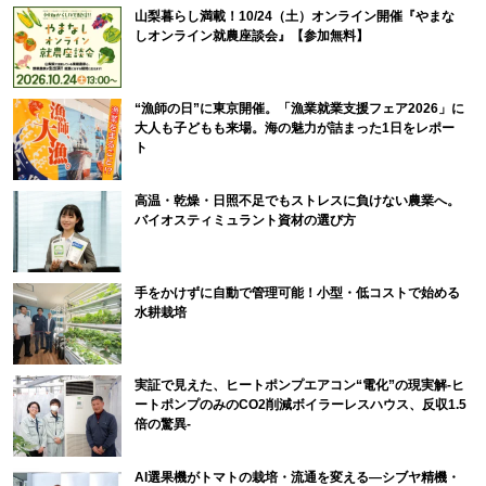
山梨暮らし満載！10/24（土）オンライン開催『やまな
しオンライン就農座談会』【参加無料】
“漁師の日”に東京開催。「漁業就業支援フェア2026」に
大人も子どもも来場。海の魅力が詰まった1日をレポー
ト
高温・乾燥・日照不足でもストレスに負けない農業へ。
バイオスティミュラント資材の選び方
手をかけずに自動で管理可能！小型・低コストで始める
水耕栽培
実証で見えた、ヒートポンプエアコン“電化”の現実解-ヒ
ートポンプのみのCO2削減ボイラーレスハウス、反収1.5
倍の驚異-
AI選果機がトマトの栽培・流通を変える―シブヤ精機・