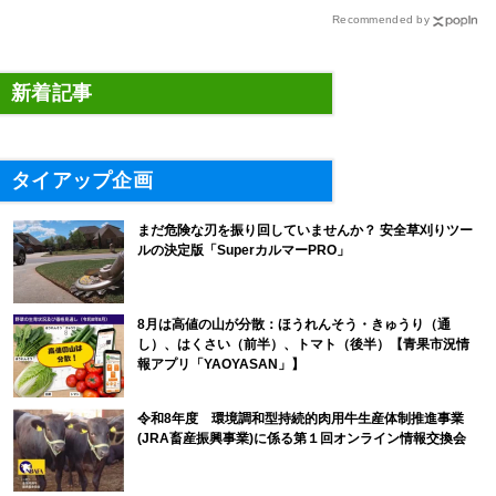
会
策
Recommended by
新着記事
タイアップ企画
まだ危険な刃を振り回していませんか？ 安全草刈りツー
ルの決定版「SuperカルマーPRO」
8月は高値の山が分散：ほうれんそう・きゅうり（通
し）、はくさい（前半）、トマト（後半）【青果市況情
報アプリ「YAOYASAN」】
令和8年度 環境調和型持続的肉用牛生産体制推進事業
(JRA畜産振興事業)に係る第１回オンライン情報交換会