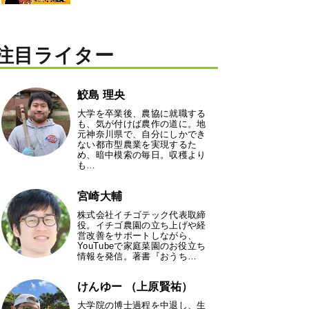
注目ライター
鮫島 理央
大学を卒業後、農協に就職する
も、気が付けば農作の道に。地
元神奈川県で、自分にしかでき
ない都市型農業を実現するた
め、暗中模索の毎日。収穫より
も…
宮崎大輔
株式会社イチゴテック代表取締
役。イチゴ農園の立ち上げや経
営改善をサポートしながら、
YouTubeで家庭菜園のお役立ち
情報を発信。著書『おうち…
けんゆー （上原賢祐）
大学院の博士過程を中退し、生