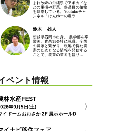
まれ故郷の沖縄県でアボカドな
どの果樹や野菜、多品目の植物
を栽培している。Youtubeチャ
ンネル「けんゆーの農ラ…
鈴木 雄人
茨城県石岡市出身。 農学部を卒
業後、青果卸会社に就職。全国
の農家と繋がり、現地で得た農
家のためとなる情報を発信する
ことで、農業の業界を盛り…
イベント情報
農林水産FEST
2026年9月5日(土)
マイドームおおさか 2F 展示ホールD
マイナビ移住フェア