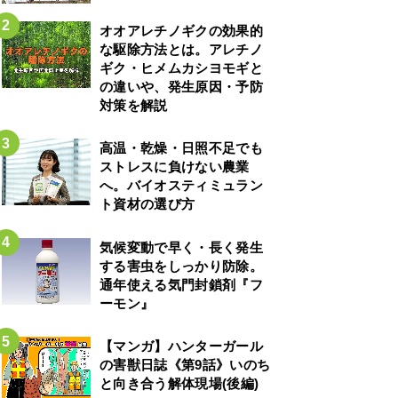
オオアレチノギクの効果的
な駆除方法とは。アレチノ
ギク・ヒメムカシヨモギと
の違いや、発生原因・予防
対策を解説
高温・乾燥・日照不足でも
ストレスに負けない農業
へ。バイオスティミュラン
ト資材の選び方
気候変動で早く・長く発生
する害虫をしっかり防除。
通年使える気門封鎖剤『フ
ーモン』
【マンガ】ハンターガール
の害獣日誌《第9話》いのち
と向き合う解体現場(後編)