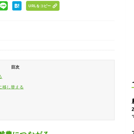
URLをコピー
目次
る
に移し替える