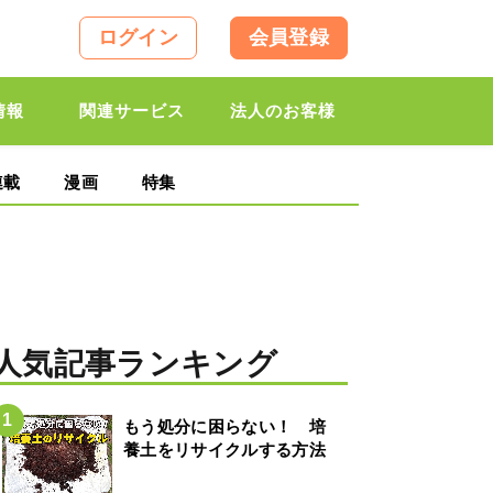
ログイン
会員登録
情報
関連サービス
法人のお客様
連載
漫画
特集
人気記事ランキング
もう処分に困らない！ 培
養土をリサイクルする方法