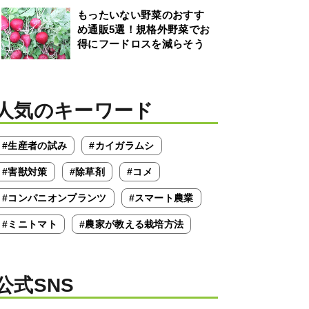
もったいない野菜のおすす
め通販5選！規格外野菜でお
得にフードロスを減らそう
人気のキーワード
#生産者の試み
#カイガラムシ
#害獣対策
#除草剤
#コメ
#コンパニオンプランツ
#スマート農業
#ミニトマト
#農家が教える栽培方法
公式SNS