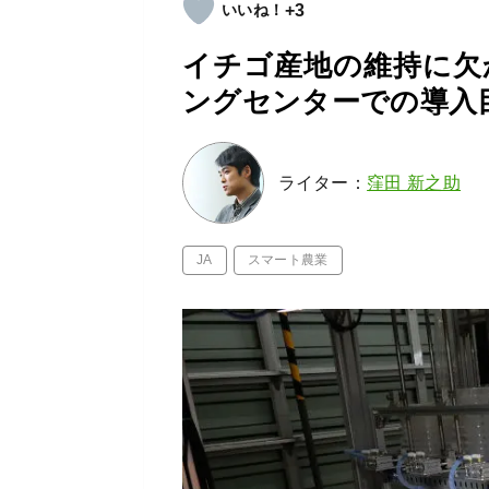
+3
イチゴ産地の維持に欠
ングセンターでの導入
ライター：
窪田 新之助
JA
スマート農業