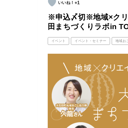
+1
※申込〆切※地域×ク
田まちづくりラボin TO
イベント
イベント・セミナー
地域お