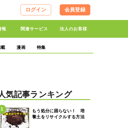
ログイン
会員登録
情報
関連サービス
法人のお客様
連載
漫画
特集
人気記事ランキング
もう処分に困らない！ 培
養土をリサイクルする方法