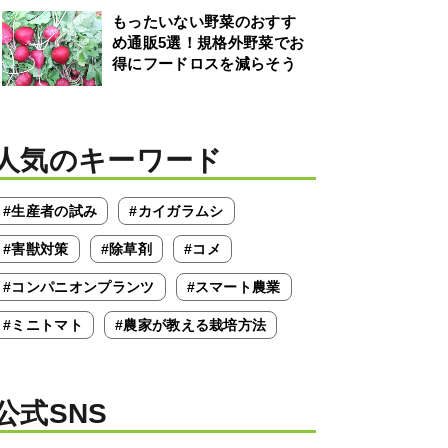
もったいない野菜のおすす
め通販5選！規格外野菜でお
得にフードロスを減らそう
人気のキーワード
#生産者の試み
#カイガラムシ
#害獣対策
#除草剤
#コメ
#コンパニオンプランツ
#スマート農業
#ミニトマト
#農家が教える栽培方法
公式SNS