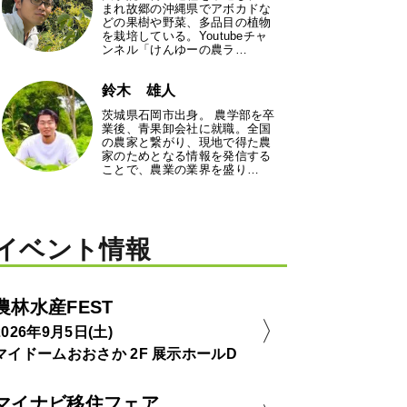
まれ故郷の沖縄県でアボカドな
どの果樹や野菜、多品目の植物
を栽培している。Youtubeチャ
ンネル「けんゆーの農ラ…
鈴木 雄人
茨城県石岡市出身。 農学部を卒
業後、青果卸会社に就職。全国
の農家と繋がり、現地で得た農
家のためとなる情報を発信する
ことで、農業の業界を盛り…
イベント情報
農林水産FEST
2026年9月5日(土)
マイドームおおさか 2F 展示ホールD
マイナビ移住フェア