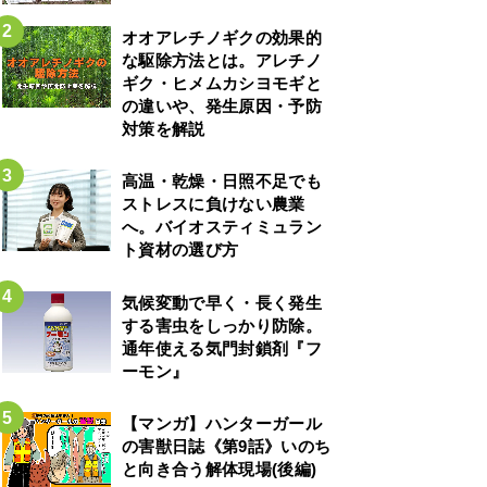
オオアレチノギクの効果的
な駆除方法とは。アレチノ
ギク・ヒメムカシヨモギと
の違いや、発生原因・予防
対策を解説
高温・乾燥・日照不足でも
ストレスに負けない農業
へ。バイオスティミュラン
ト資材の選び方
気候変動で早く・長く発生
する害虫をしっかり防除。
通年使える気門封鎖剤『フ
ーモン』
【マンガ】ハンターガール
の害獣日誌《第9話》いのち
と向き合う解体現場(後編)