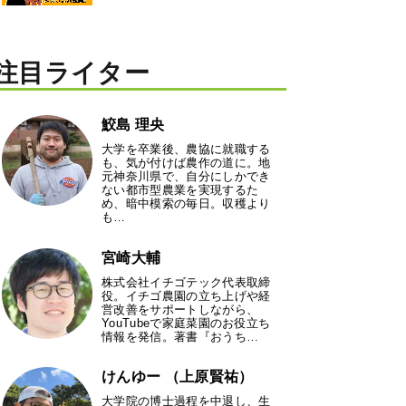
注目ライター
鮫島 理央
大学を卒業後、農協に就職する
も、気が付けば農作の道に。地
元神奈川県で、自分にしかでき
ない都市型農業を実現するた
め、暗中模索の毎日。収穫より
も…
宮崎大輔
株式会社イチゴテック代表取締
役。イチゴ農園の立ち上げや経
営改善をサポートしながら、
YouTubeで家庭菜園のお役立ち
情報を発信。著書『おうち…
けんゆー （上原賢祐）
大学院の博士過程を中退し、生