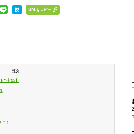
URLをコピー
目次
別の実額】
選
まで）