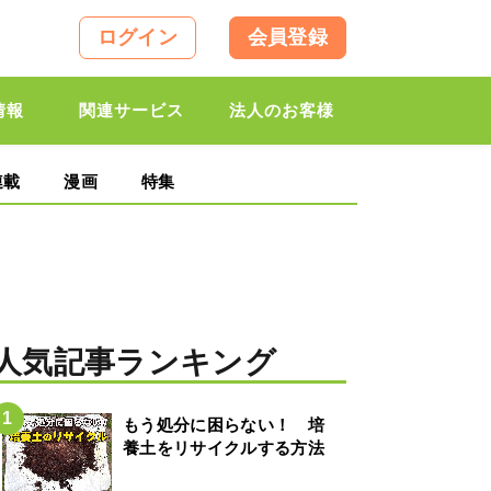
ログイン
会員登録
情報
関連サービス
法人のお客様
連載
漫画
特集
人気記事ランキング
もう処分に困らない！ 培
養土をリサイクルする方法