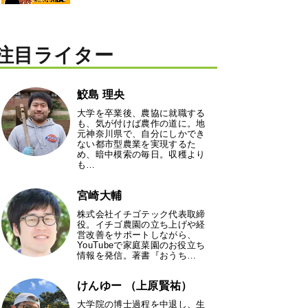
注目ライター
鮫島 理央
大学を卒業後、農協に就職する
も、気が付けば農作の道に。地
元神奈川県で、自分にしかでき
ない都市型農業を実現するた
め、暗中模索の毎日。収穫より
も…
宮崎大輔
株式会社イチゴテック代表取締
役。イチゴ農園の立ち上げや経
営改善をサポートしながら、
YouTubeで家庭菜園のお役立ち
情報を発信。著書『おうち…
けんゆー （上原賢祐）
大学院の博士過程を中退し、生