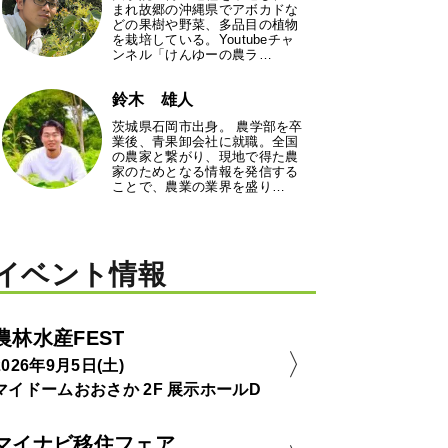
まれ故郷の沖縄県でアボカドな
どの果樹や野菜、多品目の植物
を栽培している。Youtubeチャ
ンネル「けんゆーの農ラ…
鈴木 雄人
茨城県石岡市出身。 農学部を卒
業後、青果卸会社に就職。全国
の農家と繋がり、現地で得た農
家のためとなる情報を発信する
ことで、農業の業界を盛り…
イベント情報
農林水産FEST
2026年9月5日(土)
マイドームおおさか 2F 展示ホールD
マイナビ移住フェア