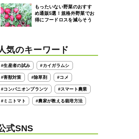
もったいない野菜のおすす
め通販5選！規格外野菜でお
得にフードロスを減らそう
人気のキーワード
#生産者の試み
#カイガラムシ
#害獣対策
#除草剤
#コメ
#コンパニオンプランツ
#スマート農業
#ミニトマト
#農家が教える栽培方法
公式SNS