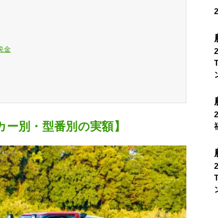
税金
カー別・型番別の実額】