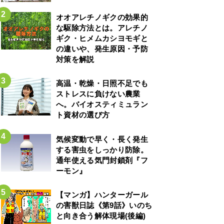
オオアレチノギクの効果的
な駆除方法とは。アレチノ
ギク・ヒメムカシヨモギと
の違いや、発生原因・予防
対策を解説
高温・乾燥・日照不足でも
ストレスに負けない農業
へ。バイオスティミュラン
ト資材の選び方
気候変動で早く・長く発生
する害虫をしっかり防除。
通年使える気門封鎖剤『フ
ーモン』
【マンガ】ハンターガール
の害獣日誌《第9話》いのち
と向き合う解体現場(後編)