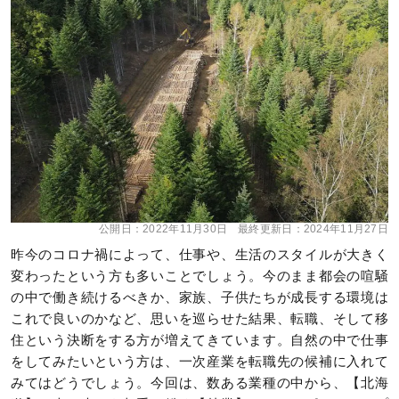
公開日：
2022年11月30日
最終更新日：
2024年11月27日
昨今のコロナ禍によって、仕事や、生活のスタイルが大きく
変わったという方も多いことでしょう。今のまま都会の喧騒
の中で働き続けるべきか、家族、子供たちが成長する環境は
これで良いのかなど、思いを巡らせた結果、転職、そして移
住という決断をする方が増えてきています。自然の中で仕事
をしてみたいという方は、一次産業を転職先の候補に入れて
みてはどうでしょう。今回は、数ある業種の中から、【北海