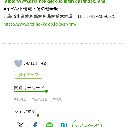
https://www.pref.hokkaido.lg.jp/sr/kms/index.html
■イベント情報・その他全般
：
北海道水産林務部林務局林業木材課 TEL：011-206-6579
https://www.pref.hokkaido.lg.jp/sr/rrm/
+3
タイアップ
関連キーワード
#北海道
#新規就農
#林業
シェアする
URLをコピー