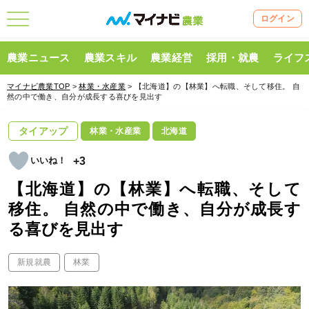
ログイン
農業ニュース
農業スキル
農業経営
採用・就農
ライフ
マイナビ農業TOP
>
林業・水産業
> 【北海道】の【林業】へ転職、そして移住。 自
然の中で働き、自分が成長する喜びを見出す
タイアップ
林業・水産業
北海道
+3
【北海道】の【林業】へ転職、そして
移住。 自然の中で働き、自分が成長す
る喜びを見出す
新規就農
林業