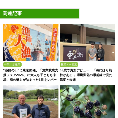
関連記事
林業・水産業
林業・水産業
“漁師の日”に東京開催。「漁業就業支
38歳で海女デビュー 「海には可能
援フェア2026」に大人も子どもも来
性がある 」環境変化の最前線で見た
場。海の魅力が詰まった1日をレポー
異変と未来
ト