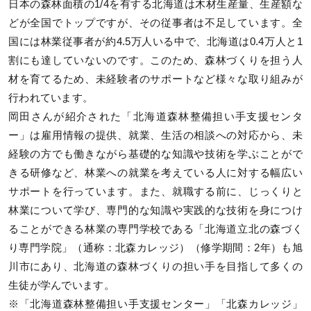
日本の森林面積の1/4を有する北海道は木材生産量、生産額な
どが全国でトップですが、その従事者は不足しています。全
国には林業従事者が約4.5万人いる中で、北海道は0.4万人と1
割にも達していないのです。このため、森林づくりを担う人
材を育てるため、未経験者のサポートなど様々な取り組みが
行われています。
岡田さんが紹介された「北海道森林整備担い手支援センタ
ー」は雇用情報の提供、就業、生活の相談への対応から、未
経験の方でも働きながら基礎的な知識や技術を学ぶことがで
きる研修など、林業への就業を考えている人に対する幅広い
サポートを行っています。また、就職する前に、じっくりと
林業について学び、専門的な知識や実践的な技術を身につけ
ることができる林業の専門学校である「北海道立北の森づく
り専門学院」（通称：北森カレッジ）（修学期間：2年）も旭
川市にあり、北海道の森林づくりの担い手を目指して多くの
生徒が学んでいます。
※「北海道森林整備担い手支援センター」「北森カレッジ」