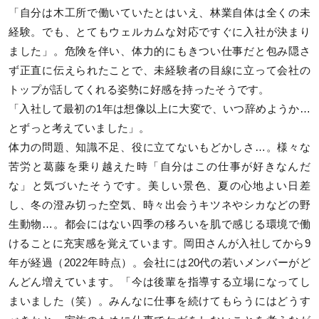
「自分は木工所で働いていたとはいえ、林業自体は全くの未
経験。でも、とてもウェルカムな対応ですぐに入社が決まり
ました」。危険を伴い、体力的にもきつい仕事だと包み隠さ
ず正直に伝えられたことで、未経験者の目線に立って会社の
トップが話してくれる姿勢に好感を持ったそうです。
「入社して最初の1年は想像以上に大変で、いつ辞めようか…
とずっと考えていました」。
体力の問題、知識不足、役に立てないもどかしさ…。様々な
苦労と葛藤を乗り越えた時「自分はこの仕事が好きなんだ
な」と気づいたそうです。美しい景色、夏の心地よい日差
し、冬の澄み切った空気、時々出会うキツネやシカなどの野
生動物…。都会にはない四季の移ろいを肌で感じる環境で働
けることに充実感を覚えています。岡田さんが入社してから9
年が経過（2022年時点）。会社には20代の若いメンバーがど
んどん増えています。「今は後輩を指導する立場になってし
まいました（笑）。みんなに仕事を続けてもらうにはどうす