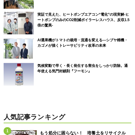
実証で見えた、ヒートポンプエアコン“電化”の現実解-ヒ
ートポンプのみのCO2削減ボイラーレスハウス、反収1.5
倍の驚異-
AI選果機がトマトの栽培・流通を変える―シブヤ精機・
カゴメが描くトレーサビリティ改革の未来
気候変動で早く・長く発生する害虫をしっかり防除。通
年使える気門封鎖剤『フーモン』
人気記事ランキング
もう処分に困らない！ 培養土をリサイクル