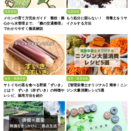
生産技術
生産技術
メロンの育て方完全ガイド 整枝・摘
もう処分に困らない！ 培養土をリサ
心から水管理まで、「糖の交通整理」
イクルする方法
でわかりやすく徹底解説
食育・農業体験
食育・農業体験
サトイモの茎を食べる野菜「ずいき」
【管理栄養士オリジナル】簡単！ニン
とは？ ずいき（赤ずいき）の特徴や
ジン大量消費レシピ5選
レシピ、栽培方法を紹介