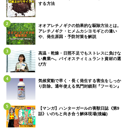
する方法
オオアレチノギクの効果的な駆除方法とは。
アレチノギク・ヒメムカシヨモギとの違い
や、発生原因・予防対策を解説
高温・乾燥・日照不足でもストレスに負けな
い農業へ。バイオスティミュラント資材の選
び方
気候変動で早く・長く発生する害虫をしっか
り防除。通年使える気門封鎖剤『フーモン』
【マンガ】ハンターガールの害獣日誌《第9
話》いのちと向き合う解体現場(後編)