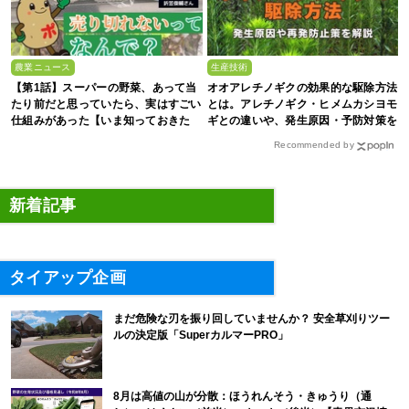
農業ニュース
生産技術
【第1話】スーパーの野菜、あって当
オオアレチノギクの効果的な駆除方法
たり前だと思っていたら、実はすごい
とは。アレチノギク・ヒメムカシヨモ
仕組みがあった【いま知っておきた
ギとの違いや、発生原因・予防対策を
い、これからの”食”の話】
解説
Recommended by
新着記事
タイアップ企画
まだ危険な刃を振り回していませんか？ 安全草刈りツー
ルの決定版「SuperカルマーPRO」
8月は高値の山が分散：ほうれんそう・きゅうり（通