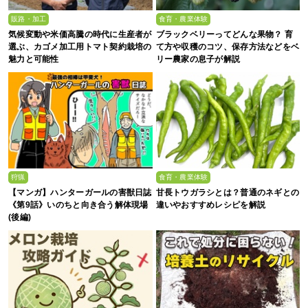
販路・加工
食育・農業体験
気候変動や米価高騰の時代に生産者が
ブラックベリーってどんな果物？ 育
選ぶ、カゴメ加工用トマト契約栽培の
て方や収穫のコツ、保存方法などをベ
魅力と可能性
リー農家の息子が解説
狩猟
食育・農業体験
【マンガ】ハンターガールの害獣日誌
甘長トウガラシとは？普通のネギとの
《第9話》いのちと向き合う解体現場
違いやおすすめレシピを解説
(後編)