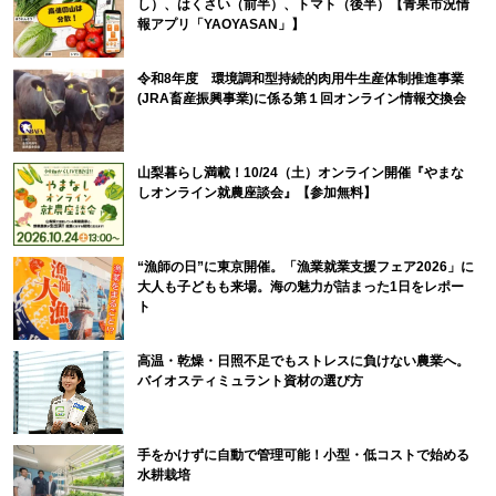
し）、はくさい（前半）、トマト（後半）【青果市況情
報アプリ「YAOYASAN」】
令和8年度 環境調和型持続的肉用牛生産体制推進事業
(JRA畜産振興事業)に係る第１回オンライン情報交換会
山梨暮らし満載！10/24（土）オンライン開催『やまな
しオンライン就農座談会』【参加無料】
“漁師の日”に東京開催。「漁業就業支援フェア2026」に
大人も子どもも来場。海の魅力が詰まった1日をレポー
ト
高温・乾燥・日照不足でもストレスに負けない農業へ。
バイオスティミュラント資材の選び方
手をかけずに自動で管理可能！小型・低コストで始める
水耕栽培