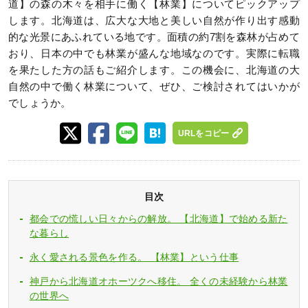
道】の森の木々を相手に働く【林業】についてピックアップ
します。北海道は、広大な大地と美しい自然が作り出す感動
的な光景にあふれている地です。面積の約7割を森林が占めて
おり、日本の中でも林業が盛んな地域なのです。実際に転職
を果たした方の話もご紹介します。この機会に、北海道の大
自然の中で働く林業について、ぜひ、ご検討されてはいかが
でしょうか。
URLをコピー
目次
都会での慌しい日々からの解放。 【北海道】で始める新た
な暮らし
永く愛される景色を作る。 【林業】という仕事
神戸から北海道オホーツクへ移住。 全くの未経験から林業
の世界へ