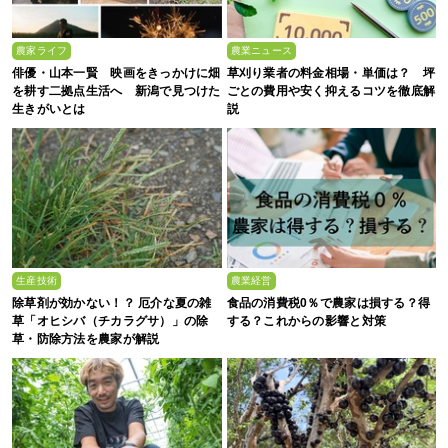
農家ライフ
農業ニュース
俳優・山本一賢 映画をきっかけに畑
草刈り業者の料金相場・単価は？ 坪
を耕す二拠点生活へ 新潟で見つけた
ごとの費用や安く抑えるコツを徹底解
生きがいとは
説
生産技術
農業経営
除草剤が効かない！？ 厄介な夏の雑
食品の消費税0％で農家は損する？得
草「オヒシバ（チカラグサ）」の除
する？これからの影響と対策
草・防除方法を農家が解説