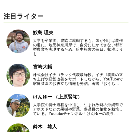
注目ライター
鮫島 理央
大学を卒業後、農協に就職するも、気が付けば農作
の道に。地元神奈川県で、自分にしかできない都市
型農業を実現するため、暗中模索の毎日。収穫より
も…
宮崎大輔
株式会社イチゴテック代表取締役。イチゴ農園の立
ち上げや経営改善をサポートしながら、YouTubeで
家庭菜園のお役立ち情報を発信。著書『おうち…
けんゆー （上原賢祐）
大学院の博士過程を中退し、生まれ故郷の沖縄県で
アボカドなどの果樹や野菜、多品目の植物を栽培し
ている。Youtubeチャンネル「けんゆーの農ラ…
鈴木 雄人