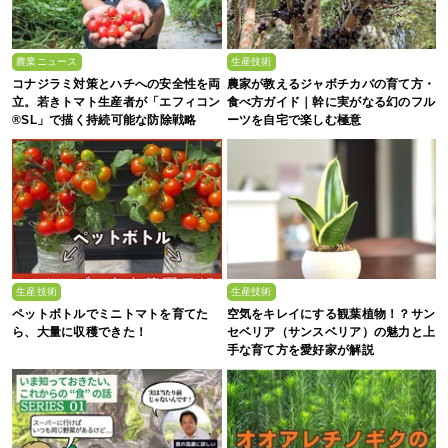
農業ニュース
生産技術
コナジラミ対策とハチへの安全性を両
農家が教えるジャボチカバの育て方・
立。若きトマト生産者が「エフィコン
食べ方ガイド｜幹に実がなる幻のフル
®SL」で描く持続可能な防除戦略
ーツを自宅で楽しむ極意
生産技術
生産技術
ペットボトルでミニトマトを育てた
空気をキレイにする観葉植物！？サン
ら、大量に収穫できた！
セベリア（サンスベリア）の魅力と上
手な育て方を愛好家が解説