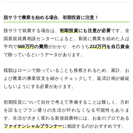
脱サラで農業を始める場合、初期投資に注意！
脱サラで就農する場合は、
初期投資
にも注意が必要
です。全
国新規就農相談センターによると、新規に農業を始めた人は
平均で
569万円
の費用
がかかり、そのうち
232万円
を自己資金
で賄っているというデータがあります。
残額はローンで賄っていることも推察されるため、家計、お
よび農業の事業収支を細かくチェックして、返済計画が破綻
しないようにする必要があります。
初期投資について自分で考えて準備することは難しく、方針
を誤るとプラン通りの生活が叶わなくなる可能性もありま
す。生活が大きく変わる新規就農時には、お金のプロである
ファイナンシャルプランナー
に相談するのがおすすめです。