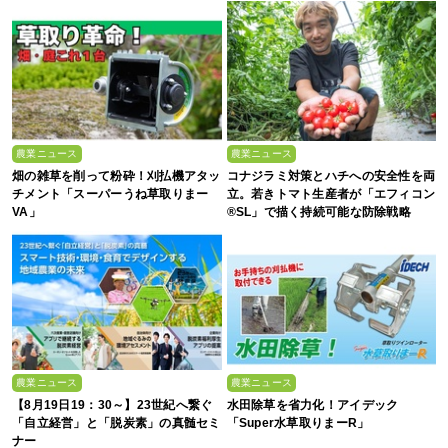
農業ニュース
農業ニュース
畑の雑草を削って粉砕！刈払機アタッ
コナジラミ対策とハチへの安全性を両
チメント「スーパーうね草取りまー
立。若きトマト生産者が「エフィコン
VA」
®SL」で描く持続可能な防除戦略
農業ニュース
農業ニュース
【8月19日19：30～】23世紀へ繋ぐ
水田除草を省力化！アイデック
「自立経営」と「脱炭素」の真髄セミ
「Super水草取りまーR」
ナー