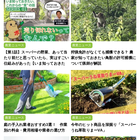
農業ニュース
農業ニュース
【第1話】スーパーの野菜、あって当
狩猟免許がなくても捕獲できる？ 農
たり前だと思っていたら、実はすごい
家が知っておきたい鳥獣の許可捕獲に
仕組みがあった【いま知っておきた
ついて猟師が解説
い、これからの”食”の話】
農業ニュース
農業ニュース
庭の手入れ業者おすすめ3選！ 作業
今年のヒット商品を深掘り「スーパー
別の料金・費用相場や業者の選び方
うね草取りまーVA」