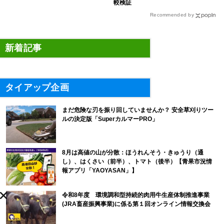
較検証
Recommended by
新着記事
タイアップ企画
まだ危険な刃を振り回していませんか？ 安全草刈りツー
ルの決定版「SuperカルマーPRO」
8月は高値の山が分散：ほうれんそう・きゅうり（通
し）、はくさい（前半）、トマト（後半）【青果市況情
報アプリ「YAOYASAN」】
令和8年度 環境調和型持続的肉用牛生産体制推進事業
(JRA畜産振興事業)に係る第１回オンライン情報交換会