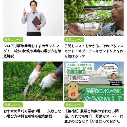
農業ニュース
農業ニュース
シロアリ駆除業者おすすめランキン
手間もコストもかかる。それでもマス
グ！ 6社の比較や業者の選び方を徹
カット・オブ・アレキサンドリアを作
底解説
り続けるワケ
農業ニュース
農業ニュース
おすすめ草刈り業者3選！ 失敗しな
【第2話】農業と気象の切れない関
い選び方や料金相場を徹底解説
係。それでも毎日、野菜がスーパーに
並ぶのはなぜ？【いま知っておきた
い、これからの”食”の話】