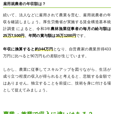
雇用就農者の年収額は？
続いて、法人などに雇用されて農業を営む、雇用就農者の年
収を確認しましょう。厚生労働省が実施する賃金構造基本統
計調査 によると、令和3年
農林漁業従事者の毎月の給与額は
25万7,500円
、年間の賞与額は
35万1200円
です。
年収に換算すると
約344万円
となり、自営農家の農業所得433
万円に比べると90万円もの差額が生じています。
しかし、農業に従事してスキルアップを図りながら、生活が
成り立つ程度の収入が得られると考えると、悲観する金額で
はありません。独立することを前提に、技術を身に付ける場
として捉えてみましょう。