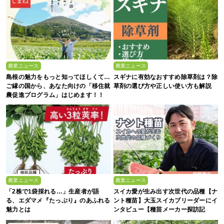
農業ニュース
農業ニュース
島根の魅力をもっと知ってほしくて…
スギナに有効なおすすめ除草剤は？除
ご縁の国から、あなた向けの「移住就
草剤の選び方や正しい使い方も解説
農促進プログラム」はじめます！！
農業ニュース
農業ニュース
「2株で1袋採れる…」生産者が語
スイカ愛が生み出す次世代の品種【ナ
る、エダマメ『たっぷり』のあふれる
ント種苗】大玉スイカブリーダーにイ
魅力とは
ンタビュー【種苗メーカー探訪記
Vol.4】