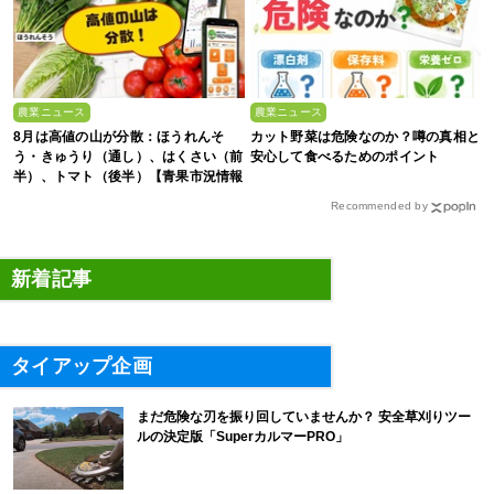
農業ニュース
農業ニュース
8月は高値の山が分散：ほうれんそ
カット野菜は危険なのか？噂の真相と
う・きゅうり（通し）、はくさい（前
安心して食べるためのポイント
半）、トマト（後半）【青果市況情報
アプリ「YAOYASAN」】
Recommended by
新着記事
タイアップ企画
まだ危険な刃を振り回していませんか？ 安全草刈りツー
ルの決定版「SuperカルマーPRO」