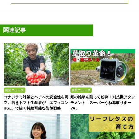
関連記事
農業ニュース
農業ニュース
コナジラミ対策とハチへの安全性を両
畑の雑草を削って粉砕！刈払機アタッ
立。若きトマト生産者が「エフィコン
チメント「スーパーうね草取りまー
®SL」で描く持続可能な防除戦略
VA」