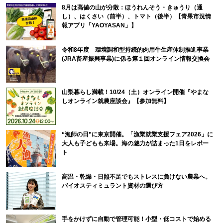
8月は高値の山が分散：ほうれんそう・きゅうり（通
し）、はくさい（前半）、トマト（後半）【青果市況情
報アプリ「YAOYASAN」】
令和8年度 環境調和型持続的肉用牛生産体制推進事業
(JRA畜産振興事業)に係る第１回オンライン情報交換会
山梨暮らし満載！10/24（土）オンライン開催『やまな
しオンライン就農座談会』【参加無料】
“漁師の日”に東京開催。「漁業就業支援フェア2026」に
大人も子どもも来場。海の魅力が詰まった1日をレポー
ト
高温・乾燥・日照不足でもストレスに負けない農業へ。
バイオスティミュラント資材の選び方
手をかけずに自動で管理可能！小型・低コストで始める