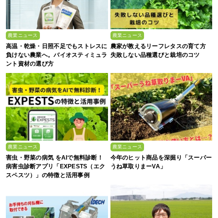
農業ニュース
農業ニュース
高温・乾燥・日照不足でもストレスに
農家が教えるリーフレタスの育て方
負けない農業へ。バイオスティミュラ
失敗しない品種選びと栽培のコツ
ント資材の選び方
農業ニュース
農業ニュース
害虫・野菜の病気 をAIで無料診断！
今年のヒット商品を深掘り「スーパー
病害虫診断アプリ「EXPESTS（エク
うね草取りまーVA」
スペスツ）」の特徴と活用事例