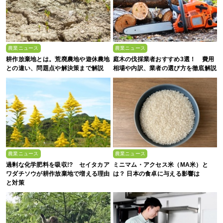
農業ニュース
農業ニュース
耕作放棄地とは。荒廃農地や遊休農地
庭木の伐採業者おすすめ3選！ 費用
との違い、問題点や解決策まで解説
相場や内訳、業者の選び方を徹底解説
農業ニュース
農業ニュース
過剰な化学肥料を吸収!? セイタカア
ミニマム・アクセス米（MA米）と
ワダチソウが耕作放棄地で増える理由
は？ 日本の食卓に与える影響は
と対策