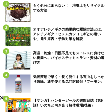
もう処分に困らない！ 培養土をリサイクル
する方法
オオアレチノギクの効果的な駆除方法とは。
アレチノギク・ヒメムカシヨモギとの違い
や、発生原因・予防対策を解説
高温・乾燥・日照不足でもストレスに負けな
い農業へ。バイオスティミュラント資材の選
び方
気候変動で早く・長く発生する害虫をしっか
り防除。通年使える気門封鎖剤『フーモン』
【マンガ】ハンターガールの害獣日誌《第9
話》いのちと向き合う解体現場(後編)