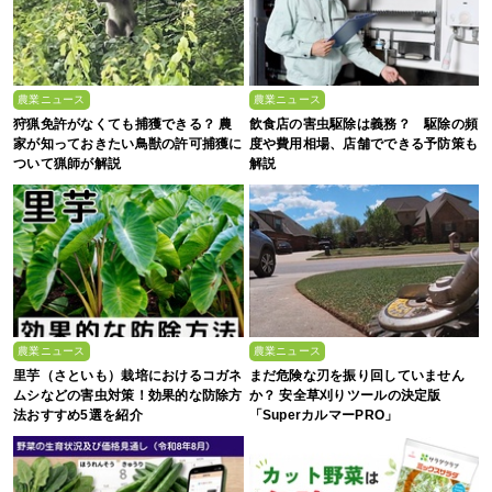
農業ニュース
農業ニュース
狩猟免許がなくても捕獲できる？ 農
飲食店の害虫駆除は義務？ 駆除の頻
家が知っておきたい鳥獣の許可捕獲に
度や費用相場、店舗でできる予防策も
ついて猟師が解説
解説
農業ニュース
農業ニュース
里芋（さといも）栽培におけるコガネ
まだ危険な刃を振り回していません
ムシなどの害虫対策！効果的な防除方
か？ 安全草刈りツールの決定版
法おすすめ5選を紹介
「SuperカルマーPRO」