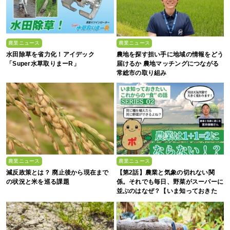
農業ニュース
農業ニュース
水田除草を省力化！アイデック
農地を探す担い手に地域の情報をどう
「Super水草取りまーR」
届けるか 農地マッチングにつながる
常総市の取り組み
農業ニュース
農業ニュース
減反政策とは？ 廃止後から現在まで
【第2話】農業と気象の切れない関
の状況と米を巡る課題
係。それでも毎日、野菜がスーパーに
並ぶのはなぜ？【いま知っておきた
い、これからの”食”の話】