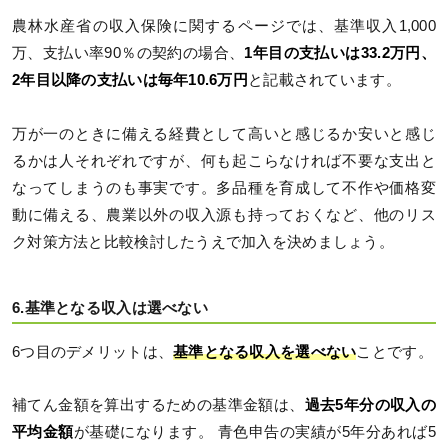
農林水産省の収入保険に関するページでは、基準収入1,000
万、支払い率90％の契約の場合、
1年目の支払いは33.2万円、
2年目以降の支払いは毎年10.6万円
と記載されています。
万が一のときに備える経費として高いと感じるか安いと感じ
るかは人それぞれですが、何も起こらなければ不要な支出と
なってしまうのも事実です。多品種を育成して不作や価格変
動に備える、農業以外の収入源も持っておくなど、他のリス
ク対策方法と比較検討したうえで加入を決めましょう。
6.基準となる収入は選べない
6つ目のデメリットは、
基準となる収入を選べない
ことです。
補てん金額を算出するための基準金額は、
過去
5
年分の収入の
平均金額
が基礎になります。 青色申告の実績が5年分あれば5