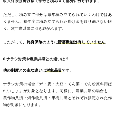
収入保険は
掛け捨て部分と積み立て部分に分かれます
。
ただし、積み立て部分は毎年積み立てられていくわけではあ
りません。初年度に積み立てられた掛け金を取り崩さない限
り、次年度以降に引き継がれます。
したがって、
終身保険のように
貯蓄機能は
有していませ
ん
。
6.ナラシ対策や農業共済との違いは？
他の制度との主な違いは
対象品目
です。
ナラシ対策の場合「米・麦・大豆・てん菜・でん粉原料用ば
れいしょ」が対象となります。同様に、農業共済の場合も、
農作物共済・畑作物共済・果樹共済とそれぞれ指定された作
物が対象になります。