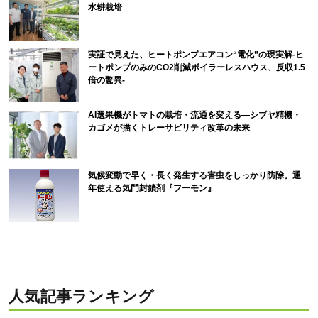
水耕栽培
実証で見えた、ヒートポンプエアコン“電化”の現実解-ヒ
ートポンプのみのCO2削減ボイラーレスハウス、反収1.5
倍の驚異-
AI選果機がトマトの栽培・流通を変える―シブヤ精機・
カゴメが描くトレーサビリティ改革の未来
気候変動で早く・長く発生する害虫をしっかり防除。通
年使える気門封鎖剤『フーモン』
人気記事ランキング