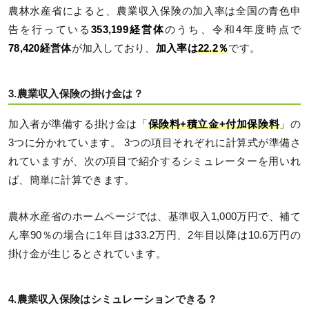
農林水産省によると、農業収入保険の加入率は全国の青色申
告を行っている
353,199
経営体
のうち、令和4年度時点で
78,420
経営体
が加入しており、
加入率は
22.2
％
です。
3.農業収入保険の掛け金は？
加入者が準備する掛け金は「
保険料
+
積立金+
付加保険料
」の
3つに分かれています。 3つの項目それぞれに計算式が準備さ
れていますが、次の項目で紹介するシミュレーターを用いれ
ば、簡単に計算できます。
農林水産省のホームページでは、基準収入1,000万円で、補て
ん率90％の場合に1年目は33.2万円、2年目以降は10.6万円の
掛け金が生じるとされています。
4.農業収入保険はシミュレーションできる？