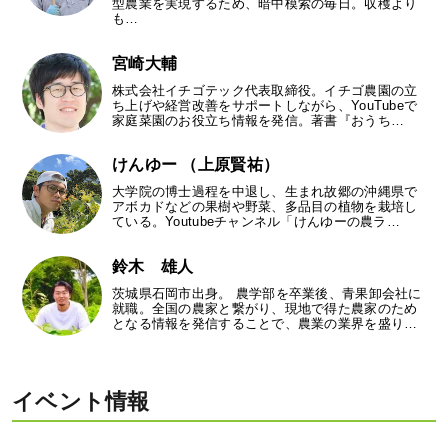
型農業を実現するため、暗中模索の毎日。収穫より
も…
宮崎大輔
株式会社イチゴテック代表取締役。イチゴ農園の立
ち上げや経営改善をサポートしながら、YouTubeで
家庭菜園のお役立ち情報を発信。著書『おうち…
けんゆー （上原賢祐）
大学院の博士過程を中退し、生まれ故郷の沖縄県で
アボカドなどの果樹や野菜、多品目の植物を栽培し
ている。Youtubeチャンネル「けんゆーの農ラ…
鈴木 雄人
茨城県石岡市出身。 農学部を卒業後、青果卸会社に
就職。全国の農家と繋がり、現地で得た農家のため
となる情報を発信することで、農業の業界を盛り…
イベント情報