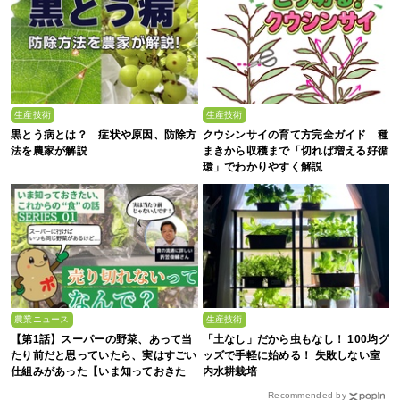
生産技術
生産技術
黒とう病とは？ 症状や原因、防除方
クウシンサイの育て方完全ガイド 種
法を農家が解説
まきから収穫まで「切れば増える好循
環」でわかりやすく解説
農業ニュース
生産技術
【第1話】スーパーの野菜、あって当
「土なし」だから虫もなし！ 100均グ
たり前だと思っていたら、実はすごい
ッズで手軽に始める！ 失敗しない室
仕組みがあった【いま知っておきた
内水耕栽培
い、これからの”食”の話】
Recommended by