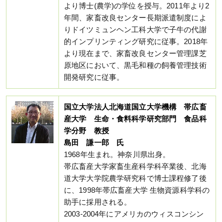
より博士(農学)の学位を授与。2011年より2
年間、家畜改良センター長期派遣制度によ
りドイツミュンヘン工科大学で子牛の代謝
的インプリンティング研究に従事。2018年
より現在まで、家畜改良センター管理課芝
原地区において、黒毛和種の飼養管理技術
開発研究に従事。
国立大学法人北海道国立大学機構 帯広畜
産大学 生命・食料科学研究部門 食品科
学分野 教授
島田 謙一郎 氏
1968年生まれ。神奈川県出身。
帯広畜産大学家畜生産科学科卒業後、北海
道大学大学院農学研究科で博士課程修了後
に、1998年帯広畜産大学 生物資源科学科の
助手に採用される。
2003-2004年にアメリカのウィスコンシン