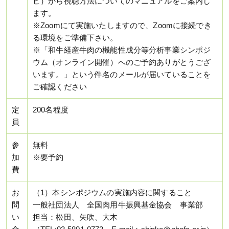
ビ）から視聴方法についてのマニュアルをご案内し
ます。
※Zoomにて実施いたしますので、Zoomに接続でき
る環境をご準備下さい。
※「和牛経産牛肉の機能性成分等分析事業シンポジ
ウム（オンライン開催）へのご予約ありがとうござ
います。」という件名のメールが届いていることを
ご確認ください
定
200名程度
員
参
無料
加
※要予約
費
お
（1）本シンポジウムの実施内容に関すること
問
一般社団法人 全国肉用牛振興基金協会 事業部
い
担当：松田、矢吹、大木