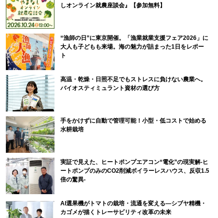
しオンライン就農座談会』【参加無料】
“漁師の日”に東京開催。「漁業就業支援フェア2026」に
大人も子どもも来場。海の魅力が詰まった1日をレポー
ト
高温・乾燥・日照不足でもストレスに負けない農業へ。
バイオスティミュラント資材の選び方
手をかけずに自動で管理可能！小型・低コストで始める
水耕栽培
実証で見えた、ヒートポンプエアコン“電化”の現実解-ヒ
ートポンプのみのCO2削減ボイラーレスハウス、反収1.5
倍の驚異-
AI選果機がトマトの栽培・流通を変える―シブヤ精機・
カゴメが描くトレーサビリティ改革の未来