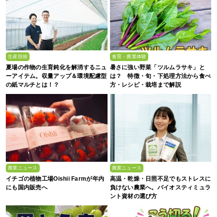
生産技術
食育・農業体験
夏場の作物の生育鈍化を解消するニュ
暑さに強い野菜「ツルムラサキ」と
ーアイテム。収量アップ＆環境配慮型
は？ 特徴・旬・下処理方法から食べ
の紙マルチとは！？
方・レシピ・栽培まで解説
農業ニュース
農業ニュース
イチゴの植物工場Oishii Farmが年内
高温・乾燥・日照不足でもストレスに
にも国内販売へ
負けない農業へ。バイオスティミュラ
ント資材の選び方