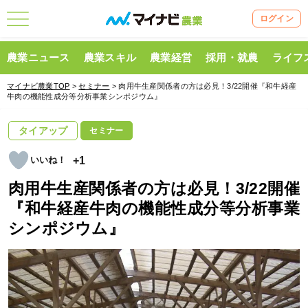
ログイン
農業ニュース
農業スキル
農業経営
採用・就農
ライフ
マイナビ農業TOP
>
セミナー
> 肉用牛生産関係者の方は必見！3/22開催『和牛経産
牛肉の機能性成分等分析事業シンポジウム』
タイアップ
セミナー
+1
肉用牛生産関係者の方は必見！3/22開催
『和牛経産牛肉の機能性成分等分析事業
シンポジウム』