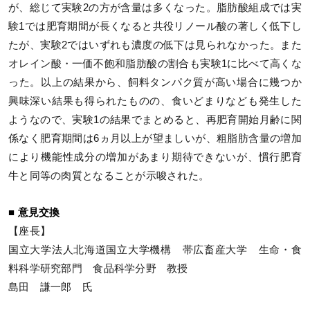
が、総じて実験2の方が含量は多くなった。脂肪酸組成では実
験1では肥育期間が長くなると共役リノール酸の著しく低下し
たが、実験2ではいずれも濃度の低下は見られなかった。また
オレイン酸・一価不飽和脂肪酸の割合も実験1に比べて高くな
った。以上の結果から、飼料タンパク質が高い場合に幾つか
興味深い結果も得られたものの、食いどまりなども発生した
ようなので、実験1の結果でまとめると、再肥育開始月齢に関
係なく肥育期間は6ヵ月以上が望ましいが、粗脂肪含量の増加
により機能性成分の増加があまり期待できないが、慣行肥育
牛と同等の肉質となることが示唆された。
■ 意見交換
【座長】
国立大学法人北海道国立大学機構 帯広畜産大学 生命・食
料科学研究部門 食品科学分野 教授
島田 謙一郎 氏