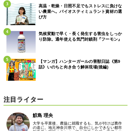
高温・乾燥・日照不足でもストレスに負けな
い農業へ。バイオスティミュラント資材の選
び方
気候変動で早く・長く発生する害虫をしっか
り防除。通年使える気門封鎖剤『フーモン』
【マンガ】ハンターガールの害獣日誌《第9
話》いのちと向き合う解体現場(後編)
注目ライター
鮫島 理央
大学を卒業後、農協に就職するも、気が付けば農作
の道に。地元神奈川県で、自分にしかできない都市