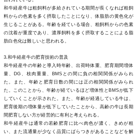
和牛経産牛は粗飼料が多給されている期間が長くなれば粗飼
料からの色素を多く摂取したことになり、体脂肪の黄色化が
生じることがある。年齢を経ている場合、粗飼料からの色素
の沈着が重度であり、濃厚飼料を多く摂取することによる脂
肪白色化は難しいと思われる。
3.和牛経産牛の肥育技術の普及
和牛経産牛の年齢と導入時年齢、出荷時体重、肥育期間増体
量、DG、枝肉重量、BMSとの間に負の相関関係がみられ
た。また、年齢と肥育日数の間には正の相関関係がみられ
た。このことから、年齢が経ているほど増体性とBMSが低下
していくことが示された。また、年齢が経過している牛は、
肥育後期の増体量が低下していたことから、高齢の牛は長期
間肥育しない方が経営的に有利と考えられる。
和牛経産牛は通常の若齢肥育に比べ肉色が濃く、きめが粗
い、また流通量が少なく品質にばらつきがあることなどを解