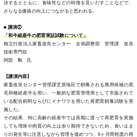
決するとともに、食味性などの特徴を見いだすことなどで、
さらなる価値の向上につながると思われる。
■ 講演②
「和牛経産牛の肥育実証試験について」
独立行政法人家畜改良センター 企画調整部 管理課 改良
技術専門役
阿部 剛 氏
【講演内容】
家畜改良センター管理課芝原地区で飼養される廃用候補の黒
毛和種経産牛を用い、一般的な肥育管理用として市販されて
いる配合飼料ならびにイナワラを用いた再肥育飼養試験を実
施した。
その結果、特に高齢の経産牛では長期に渡って再肥育を実施
しても増体や肉質の向上は余り期待できないため、食い止ま
りの発生等に注意しながら管理を進めつつ、6ヶ月間程度の再