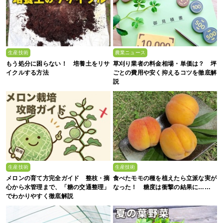
生産技術
農業ニュース
もう処分に困らない！ 培養土をリサ
草刈り業者の料金相場・単価は？ 坪
イクルする方法
ごとの費用や安く抑えるコツを徹底解
説
生産技術
生産技術
メロンの育て方完全ガイド 整枝・摘
食べたモモの種を植えたら立派な実が
心から水管理まで、「糖の交通整理」
なった！ 糖度は衝撃の結果に……
でわかりやすく徹底解説