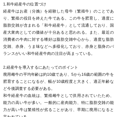
1.和牛経産牛の位置づけ
経産牛はお産（分娩）を経験した母牛（繁殖牛）のことであ
り、繁殖の役目を終えた牛である。この牛を肥育し、適度に
脂肪交雑が含まれる「和牛経産牛」として流通しており、国
産大衆肉としての価値が十分あると思われる。また、最近の
消費者の牛肉に対する嗜好は脂肪交雑中心から、適度な脂肪
交雑、赤身、うま味などへ多様化しており、赤身と脂身のバ
ランスがいい和牛経産牛肉の注目が高まっている。
2.経産牛を導入するにあたってのポイント
廃用雌牛の平均年齢は約10歳であり、5から16歳の範囲の牛を
肥育することになるが、幅が10歳程度と大きく、適正年齢な
ど今後調査する必要がある。
和牛経産牛の血統は、繁殖雌牛として供用されていたため、
能力の高い牛が多い。一般的に産肉能力、特に脂肪交雑の能
力が高い牛は繁殖性が劣ることがあり、早期に廃用になると
言われている。