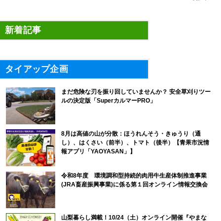
新着記事
タイアップ企画
まだ危険な刃を振り回していませんか？ 安全草刈りツー
ルの決定版「SuperカルマーPRO」
8月は高値の山が分散：ほうれんそう・きゅうり（通
し）、はくさい（前半）、トマト（後半）【青果市況情
報アプリ「YAOYASAN」】
令和8年度 環境調和型持続的肉用牛生産体制推進事業
(JRA畜産振興事業)に係る第１回オンライン情報交換会
山梨暮らし満載！10/24（土）オンライン開催『やまな