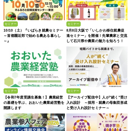
セミナー
セミナー
10/10（土）『いばらき就農セミナー
8月8日大阪で「いしかわ移住就農促
～首都圏近郊で始める農ある暮らし
進セミナー」を開催！先輩農家と交流
～』
して石川県や農業の魅力を知ろう！
セミナー
セミナー
【令和7年度受講生募集！】農業経営
【アーカイブ配信中】人が”続く”受け
の基礎を学ぶ、おおいた農業経営塾を
入れ設計 ～採用・就農の母集団形成
開講します
と受け入れ設計セミナー～