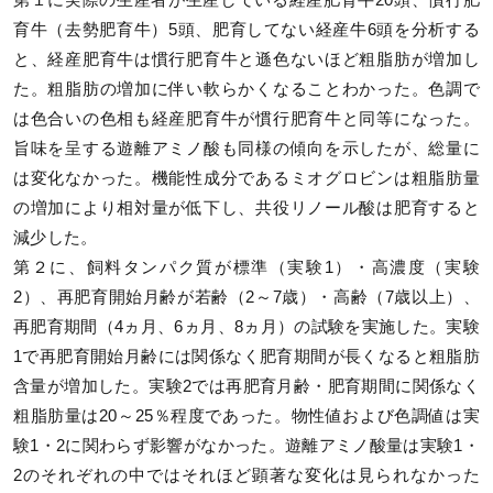
第１に実際の生産者が生産している経産肥育牛20頭、慣行肥
育牛（去勢肥育牛）5頭、肥育してない経産牛6頭を分析する
と、経産肥育牛は慣行肥育牛と遜色ないほど粗脂肪が増加し
た。粗脂肪の増加に伴い軟らかくなることわかった。色調で
は色合いの色相も経産肥育牛が慣行肥育牛と同等になった。
旨味を呈する遊離アミノ酸も同様の傾向を示したが、総量に
は変化なかった。機能性成分であるミオグロビンは粗脂肪量
の増加により相対量が低下し、共役リノール酸は肥育すると
減少した。
第２に、飼料タンパク質が標準（実験1）・高濃度（実験
2）、再肥育開始月齢が若齢（2～7歳）・高齢（7歳以上）、
再肥育期間（4ヵ月、6ヵ月、8ヵ月）の試験を実施した。実験
1で再肥育開始月齢には関係なく肥育期間が長くなると粗脂肪
含量が増加した。実験2では再肥育月齢・肥育期間に関係なく
粗脂肪量は20～25％程度であった。物性値および色調値は実
験1・2に関わらず影響がなかった。遊離アミノ酸量は実験1・
2のそれぞれの中ではそれほど顕著な変化は見られなかった