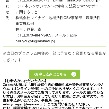
合
（TEL:03-5801-0773 E-mail：shinko＠nbafa.or.jp）
わ
（2）本シンポジウムへの参加方法及びWebサポート
せ
に関すること
先
株式会社マイナビ 地域活性CSV事業部 農業活性
事業統括部
担当：谷藤、森
（TEL:070-4847-3405、メール：agri-
nikuyougyu@mynavi.jp）
※当日のプログラム内容の一部は予告なく変更となる場合が
ございます
お申し込みはこちら
【お申込みいただいた方へ】
ZoomのURLは「和牛経産牛肉の機能性成分等分析事業シンポジ
ウム（オンライン開催）へのご予約ありがとうございます。」と
いう件名のメールにてご案内しております。メールの届いていな
い方は、お申込みが完了していない可能性がございますので、再
度お申込みいただくか、事務局（agri-
nikuyougyu@mynavi.jp）までお問い合わせください。
なお、講演資料は3/21(火)～シンポジウム終了まで本ページにて