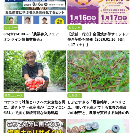
セミナー
セミナー
8/6(木)14:00～/『農業参入フェア
【茨城・行方】全国焼き芋サミット／
オンライン情報交換会』
焼き芋塾を開催【2026.01.16（金）
～17（土）】
農業ニュース
生産技術
コナジラミ対策とハチへの安全性を両
しぶとすぎる「最強雑草」スベリヒ
立。若きトマト生産者が「エフィコン
ユ。 抜いても生えてくる驚異の生命
®SL」で描く持続可能な防除戦略
力の秘密と、農家が実践する防除の鉄
則