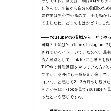
そうですね。例えば、朝は5時からナ
し休んで。午後から自分の動画のため
農作業は無心でやるので、手を動か
てましたね。どっちもはかどりました！
――YouTubeでの苦戦から、どうやっ
当時の主流はYouTubeやInstagr
されているイメージで。なので、最初は
流入経路として、TikTokにも動画を
TikTokで料理動画をやっている方
ですが、意外にも一番反応が良くて
白いな」と感じて2、3カ月やり続けたと
そこからはTikTokを見てYouTu
ったという感じですね。