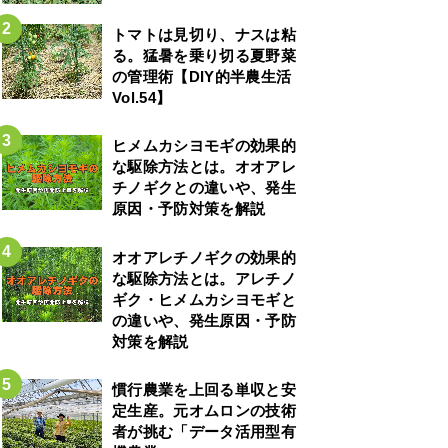
トマトは見切り、ナスは粘
る。猛暑を乗り切る夏野菜
の管理術【DIY的半農生活
Vol.54】
ヒメムカシヨモギの効果的
な駆除方法とは。オオアレ
チノギクとの違いや、発生
原因・予防対策を解説
オオアレチノギクの効果的
な駆除方法とは。アレチノ
ギク・ヒメムカシヨモギと
の違いや、発生原因・予防
対策を解説
慣行農業を上回る単収と安
定生産。元オムロンの技術
者が挑む「データ活用型有