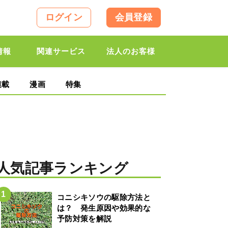
ログイン
会員登録
情報
関連サービス
法人のお客様
連載
漫画
特集
人気記事ランキング
コニシキソウの駆除方法と
は？ 発生原因や効果的な
予防対策を解説