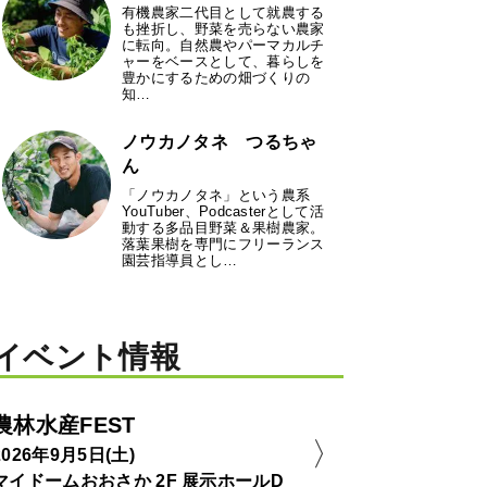
有機農家二代目として就農する
も挫折し、野菜を売らない農家
に転向。自然農やパーマカルチ
ャーをベースとして、暮らしを
豊かにするための畑づくりの
知…
ノウカノタネ つるちゃ
ん
「ノウカノタネ」という農系
YouTuber、Podcasterとして活
動する多品目野菜＆果樹農家。
落葉果樹を専門にフリーランス
園芸指導員とし…
イベント情報
農林水産FEST
2026年9月5日(土)
マイドームおおさか 2F 展示ホールD