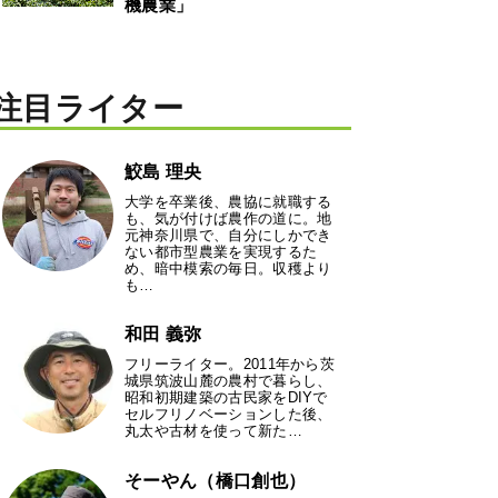
機農業」
注目ライター
鮫島 理央
大学を卒業後、農協に就職する
も、気が付けば農作の道に。地
元神奈川県で、自分にしかでき
ない都市型農業を実現するた
め、暗中模索の毎日。収穫より
も…
和田 義弥
フリーライター。2011年から茨
城県筑波山麓の農村で暮らし、
昭和初期建築の古民家をDIYで
セルフリノベーションした後、
丸太や古材を使って新た…
そーやん（橋口創也）