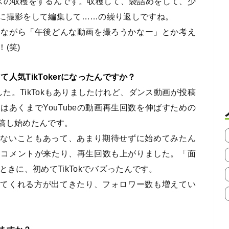
スの収穫をするんです。収穫して、袋詰めをして、少
に撮影をして編集して……の繰り返しですね。
しながら「午後どんな動画を撮ろうかなー」とか考え
(笑)
て人気TikTokerになったんですか？
amでした。TikTokもありましたけれど、ダンス動画が投稿
あくまでYouTubeの動画再生回数を伸ばすための
投稿し始めたんです。
がいないこともあって、あまり期待せずに始めてみたん
。コメントが来たり、再生回数も上がりました。「面
きに、初めてTikTokでバズったんです。
beも見てくれる方が出てきたり、フォロワー数も増えてい