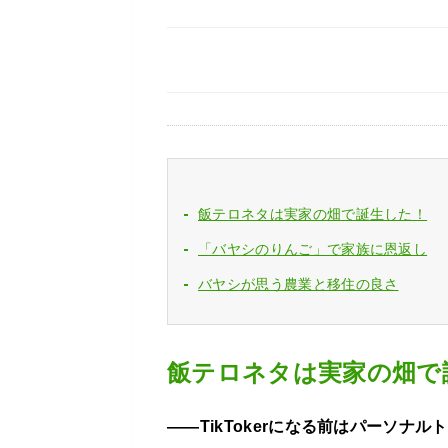
飯テロネタは実家の畑で誕生した！
「バヤシのりんご」で家族に恩返し
バヤシが思う農業と移住の良さ
飯テロネタは実家の畑で
――TikTokerになる前はパーソナ