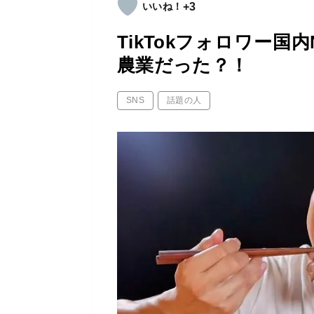
+3
TikTokフォロワー国
農業だった？！
SNS
話題の人