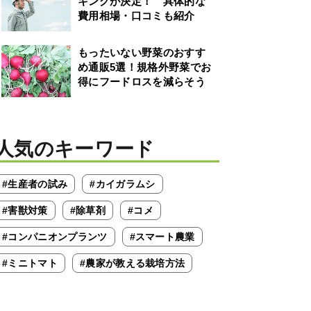
キングが決定！ 具体的な
費用相場・口コミも紹介
もったいない野菜のおすす
め通販5選！規格外野菜でお
得にフードロスを減らそう
人気のキーワード
#生産者の試み
#カイガラムシ
#害獣対策
#除草剤
#コメ
#コンパニオンプランツ
#スマート農業
#ミニトマト
#農家が教える栽培方法