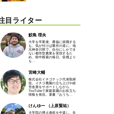
注目ライター
鮫島 理央
大学を卒業後、農協に就職する
も、気が付けば農作の道に。地
元神奈川県で、自分にしかでき
ない都市型農業を実現するた
め、暗中模索の毎日。収穫より
も…
宮崎大輔
株式会社イチゴテック代表取締
役。イチゴ農園の立ち上げや経
営改善をサポートしながら、
YouTubeで家庭菜園のお役立ち
情報を発信。著書『おうち…
けんゆー （上原賢祐）
大学院の博士過程を中退し、生