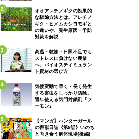
オオアレチノギクの効果的
な駆除方法とは。アレチノ
ギク・ヒメムカシヨモギと
の違いや、発生原因・予防
対策を解説
高温・乾燥・日照不足でも
ストレスに負けない農業
へ。バイオスティミュラン
ト資材の選び方
気候変動で早く・長く発生
する害虫をしっかり防除。
通年使える気門封鎖剤『フ
ーモン』
【マンガ】ハンターガール
の害獣日誌《第9話》いのち
と向き合う解体現場(後編)