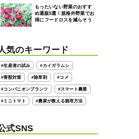
もったいない野菜のおすす
め通販5選！規格外野菜でお
得にフードロスを減らそう
人気のキーワード
#生産者の試み
#カイガラムシ
#害獣対策
#除草剤
#コメ
#コンパニオンプランツ
#スマート農業
#ミニトマト
#農家が教える栽培方法
公式SNS