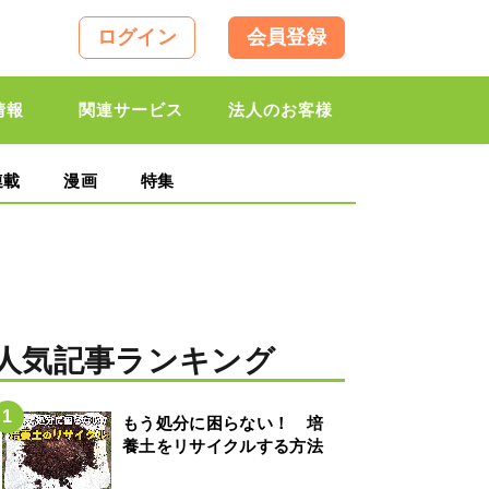
ログイン
会員登録
情報
関連サービス
法人のお客様
連載
漫画
特集
人気記事ランキング
もう処分に困らない！ 培
養土をリサイクルする方法