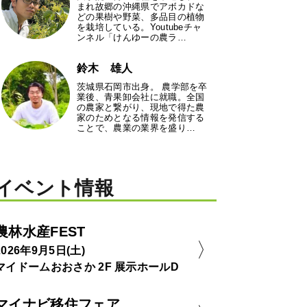
まれ故郷の沖縄県でアボカドな
どの果樹や野菜、多品目の植物
を栽培している。Youtubeチャ
ンネル「けんゆーの農ラ…
鈴木 雄人
茨城県石岡市出身。 農学部を卒
業後、青果卸会社に就職。全国
の農家と繋がり、現地で得た農
家のためとなる情報を発信する
ことで、農業の業界を盛り…
イベント情報
農林水産FEST
2026年9月5日(土)
マイドームおおさか 2F 展示ホールD
マイナビ移住フェア