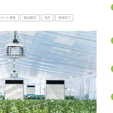
スマート農業
施設園芸
花卉
農業ICT