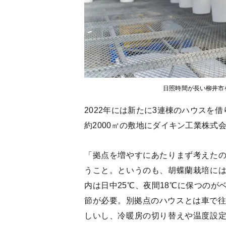
日照時間が長い柳井市
2022年には新たに3連棟のハウスを
約2000㎡の敷地にダイキン工業株式
「拠点を増やすにあたりまず考えた
うこと。というのも、胡蝶蘭栽培に
内は日中25℃、夜間18℃に保つの
節が必要。別拠点のハウスとは車で往
しいし、冷暖房の切り替えや温度設