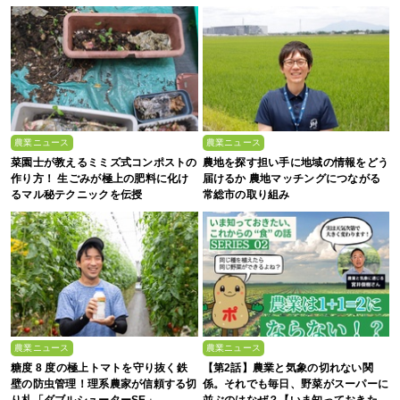
農業ニュース
農業ニュース
菜園士が教えるミミズ式コンポストの
農地を探す担い手に地域の情報をどう
作り方！ 生ごみが極上の肥料に化け
届けるか 農地マッチングにつながる
るマル秘テクニックを伝授
常総市の取り組み
農業ニュース
農業ニュース
糖度 8 度の極上トマトを守り抜く鉄
【第2話】農業と気象の切れない関
壁の防虫管理！理系農家が信頼する切
係。それでも毎日、野菜がスーパーに
り札「ダブルシューターSE」
並ぶのはなぜ？【いま知っておきた