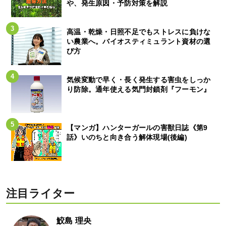
や、発生原因・予防対策を解説
高温・乾燥・日照不足でもストレスに負けな
い農業へ。バイオスティミュラント資材の選
び方
気候変動で早く・長く発生する害虫をしっか
り防除。通年使える気門封鎖剤『フーモン』
【マンガ】ハンターガールの害獣日誌《第9
話》いのちと向き合う解体現場(後編)
注目ライター
鮫島 理央