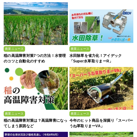
農業ニュース
農業ニュース
稲の高温障害対策7つの方法！水管理
水田除草を省力化！アイデック
のコツと自動化のすすめ
「Super水草取りまーR」
農業ニュース
農業ニュース
稲の高温障害対策は？高温障害になっ
今年のヒット商品を深掘り「スーパー
てしまう原因など
うね草取りまーVA」