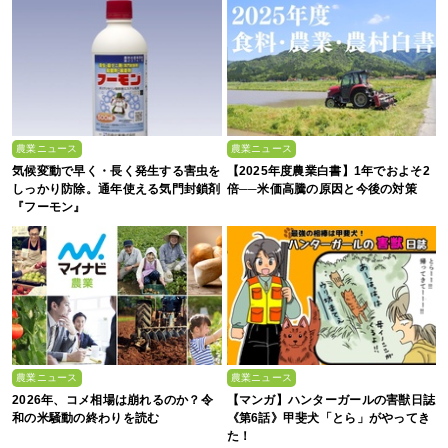
農業ニュース
農業ニュース
気候変動で早く・長く発生する害虫を
【2025年度農業白書】1年でおよそ2
しっかり防除。通年使える気門封鎖剤
倍──米価高騰の原因と今後の対策
『フーモン』
農業ニュース
農業ニュース
2026年、コメ相場は崩れるのか？令
【マンガ】ハンターガールの害獣日誌
和の米騒動の終わりを読む
《第6話》甲斐犬「とら」がやってき
た！