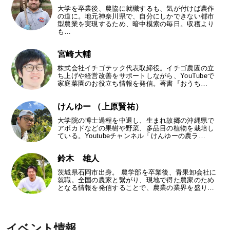
大学を卒業後、農協に就職するも、気が付けば農作
の道に。地元神奈川県で、自分にしかできない都市
型農業を実現するため、暗中模索の毎日。収穫より
も…
宮崎大輔
株式会社イチゴテック代表取締役。イチゴ農園の立
ち上げや経営改善をサポートしながら、YouTubeで
家庭菜園のお役立ち情報を発信。著書『おうち…
けんゆー （上原賢祐）
大学院の博士過程を中退し、生まれ故郷の沖縄県で
アボカドなどの果樹や野菜、多品目の植物を栽培し
ている。Youtubeチャンネル「けんゆーの農ラ…
鈴木 雄人
茨城県石岡市出身。 農学部を卒業後、青果卸会社に
就職。全国の農家と繋がり、現地で得た農家のため
となる情報を発信することで、農業の業界を盛り…
イベント情報