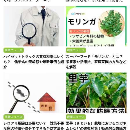
い、これからの”食”の話】
農業ニュース
農業ニュース
ハイゼットトラックの買取相場はいく
スーパーフード「モリンガ」とは？
ら？ 低年式の売却額や最新事例も紹
栄養素や活用法、家庭菜園の方法など
介
を解説
農業ニュース
農業ニュース
シロアリ駆除は必要ない？ 対策不要
里芋（さといも）栽培におけるコガネ
な家の特徴や自分でできる予防方法を
ムシなどの害虫対策！効果的な防除方