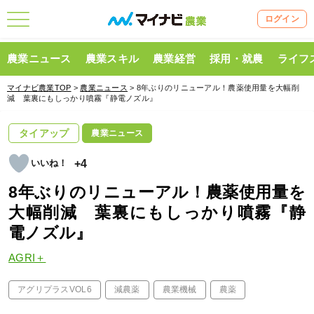
ログイン
農業ニュース
農業スキル
農業経営
採用・就農
ライフ
マイナビ農業TOP
>
農業ニュース
> 8年ぶりのリニューアル！農薬使用量を大幅削
減 葉裏にもしっかり噴霧『静電ノズル』
タイアップ
農業ニュース
+4
8年ぶりのリニューアル！農薬使用量を
大幅削減 葉裏にもしっかり噴霧『静
電ノズル』
AGRI＋
アグリプラスVOL6
減農薬
農業機械
農薬