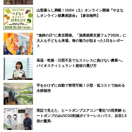
山梨暮らし満載！10/24（土）オンライン開催『やまな
しオンライン就農座談会』【参加無料】
“漁師の日”に東京開催。「漁業就業支援フェア2026」に
大人も子どもも来場。海の魅力が詰まった1日をレポー
ト
高温・乾燥・日照不足でもストレスに負けない農業へ。
バイオスティミュラント資材の選び方
手をかけずに自動で管理可能！小型・低コストで始める
水耕栽培
実証で見えた、ヒートポンプエアコン“電化”の現実解-ヒ
ートポンプのみのCO2削減ボイラーレスハウス、反収1.5
倍の驚異-