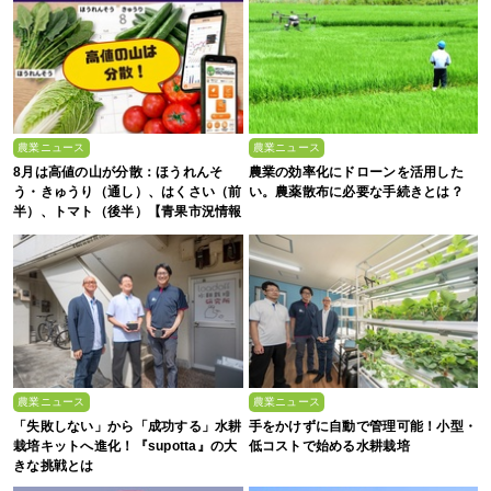
農業ニュース
農業ニュース
8月は高値の山が分散：ほうれんそ
農業の効率化にドローンを活用した
う・きゅうり（通し）、はくさい（前
い。農薬散布に必要な手続きとは？
半）、トマト（後半）【青果市況情報
アプリ「YAOYASAN」】
農業ニュース
農業ニュース
「失敗しない」から「成功する」水耕
手をかけずに自動で管理可能！小型・
栽培キットへ進化！『supotta』の大
低コストで始める水耕栽培
きな挑戦とは