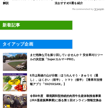
解説
法おすすめ5選を紹介
Recommended by
新着記事
タイアップ企画
まだ危険な刃を振り回していませんか？ 安全草刈りツー
ルの決定版「SuperカルマーPRO」
8月は高値の山が分散：ほうれんそう・きゅうり（通
し）、はくさい（前半）、トマト（後半）【青果市況情
報アプリ「YAOYASAN」】
令和8年度 環境調和型持続的肉用牛生産体制推進事業
(JRA畜産振興事業)に係る第１回オンライン情報交換会