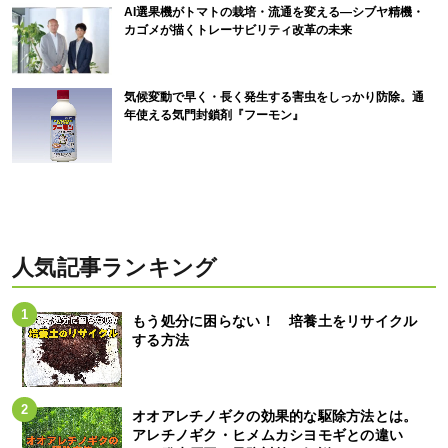
AI選果機がトマトの栽培・流通を変える―シブヤ精機・
カゴメが描くトレーサビリティ改革の未来
気候変動で早く・長く発生する害虫をしっかり防除。通
年使える気門封鎖剤『フーモン』
人気記事ランキング
もう処分に困らない！ 培養土をリサイクル
する方法
オオアレチノギクの効果的な駆除方法とは。
アレチノギク・ヒメムカシヨモギとの違い