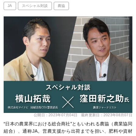
JA
スペシャル対談
農協
公開日：
2023年07月04日
最終更新日：
2023年08月07日
“日本の農業界における総合商社”ともいわれる農協（農業協同
組合）、通称JA。営農支援から出荷までを担い、肥料や資材