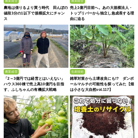
農業経営
農業経営
農地は借りるより買う時代 田んぼの
売上1億円目前へ。あの大規模法人・
値段3分の1以下で規模拡大にチャン
トップリバーから独立し急成長する理
ス
由に迫る
農業経営
生産技術
「2～3億円では経営とはいえない」
雑草対策から土壌改良にも!? ダンボ
ハウス360棟で売上高10億円を目指
ールマルチの可能性を探ってみた【畑
す、ふしちゃんの有機拡大戦略
は小さな大自然vol.117】