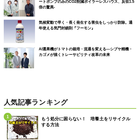
ートポンプのみのCO2削減ボイラーレスハウス、反収1.5
倍の驚異-
気候変動で早く・長く発生する害虫をしっかり防除。通
年使える気門封鎖剤『フーモン』
AI選果機がトマトの栽培・流通を変える―シブヤ精機・
カゴメが描くトレーサビリティ改革の未来
人気記事ランキング
もう処分に困らない！ 培養土をリサイクル
する方法