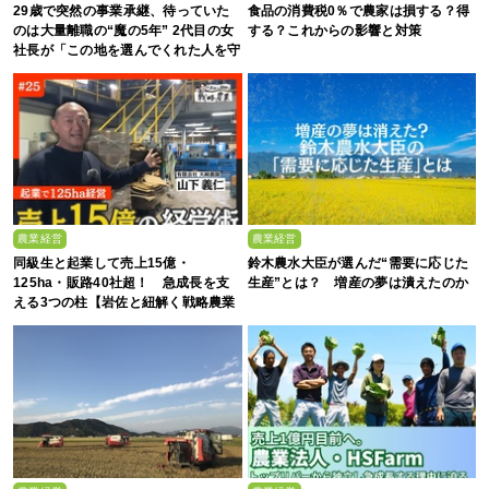
29歳で突然の事業承継、待っていた
食品の消費税0％で農家は損する？得
のは大量離職の“魔の5年” 2代目の女
する？これからの影響と対策
社長が「この地を選んでくれた人を守
る」と誓った日
農業経営
農業経営
同級生と起業して売上15億・
鈴木農水大臣が選んだ“需要に応じた
125ha・販路40社超！ 急成長を支
生産”とは？ 増産の夢は潰えたのか
える3つの柱【岩佐と紐解く戦略農業
#25】