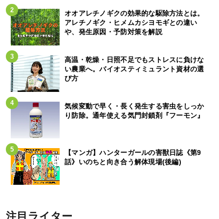
オオアレチノギクの効果的な駆除方法とは。
アレチノギク・ヒメムカシヨモギとの違い
や、発生原因・予防対策を解説
高温・乾燥・日照不足でもストレスに負けな
い農業へ。バイオスティミュラント資材の選
び方
気候変動で早く・長く発生する害虫をしっか
り防除。通年使える気門封鎖剤『フーモン』
【マンガ】ハンターガールの害獣日誌《第9
話》いのちと向き合う解体現場(後編)
注目ライター