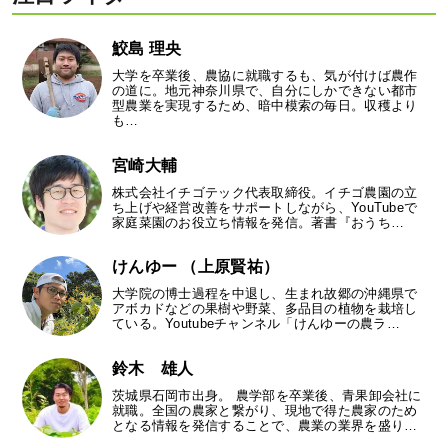
鮫島 理央
大学を卒業後、農協に就職するも、気が付けば農作
の道に。地元神奈川県で、自分にしかできない都市
型農業を実現するため、暗中模索の毎日。収穫より
も…
宮崎大輔
株式会社イチゴテック代表取締役。イチゴ農園の立
ち上げや経営改善をサポートしながら、YouTubeで
家庭菜園のお役立ち情報を発信。著書『おうち…
けんゆー （上原賢祐）
大学院の博士過程を中退し、生まれ故郷の沖縄県で
アボカドなどの果樹や野菜、多品目の植物を栽培し
ている。Youtubeチャンネル「けんゆーの農ラ…
鈴木 雄人
茨城県石岡市出身。 農学部を卒業後、青果卸会社に
就職。全国の農家と繋がり、現地で得た農家のため
となる情報を発信することで、農業の業界を盛り…