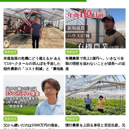
農業経営
農業経営
米価急落の危機にどう備えるか あえ
有機農業で売上1億円へ。いきなり全
て10ヘクタールの田んぼを手放した
部の理想を追わないことが成長への近
稲作農家の「コスト削減」と「農地集
道
約」
農業経営
農業経営
父から継いだのは3500万円の借金。
慣行農業を上回る単収と安定生産。元