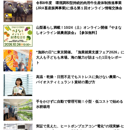
令和8年度 環境調和型持続的肉用牛生産体制推進事業
(JRA畜産振興事業)に係る第１回オンライン情報交換会
山梨暮らし満載！10/24（土）オンライン開催『やまな
しオンライン就農座談会』【参加無料】
“漁師の日”に東京開催。「漁業就業支援フェア2026」に
大人も子どもも来場。海の魅力が詰まった1日をレポー
ト
高温・乾燥・日照不足でもストレスに負けない農業へ。
バイオスティミュラント資材の選び方
手をかけずに自動で管理可能！小型・低コストで始める
水耕栽培
実証で見えた、ヒートポンプエアコン“電化”の現実解-ヒ