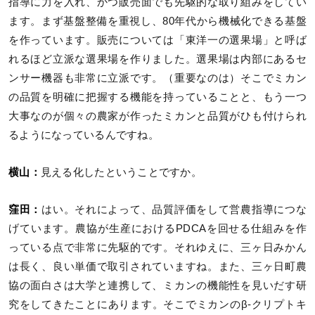
指導に力を入れ、かつ販売面でも先駆的な取り組みをしてい
ます。まず基盤整備を重視し、80年代から機械化できる基盤
を作っています。販売については「東洋一の選果場」と呼ば
れるほど立派な選果場を作りました。選果場は内部にあるセ
ンサー機器も非常に立派です。（重要なのは）そこでミカン
の品質を明確に把握する機能を持っていることと、もう一つ
大事なのが個々の農家が作ったミカンと品質がひも付けられ
るようになっているんですね。
横山：
見える化したということですか。
窪田：
はい。それによって、品質評価をして営農指導につな
げています。農協が生産におけるPDCAを回せる仕組みを作
っている点で非常に先駆的です。それゆえに、三ヶ日みかん
は長く、良い単価で取引されていますね。また、三ヶ日町農
協の面白さは大学と連携して、ミカンの機能性を見いだす研
究をしてきたことにあります。そこでミカンのβ-クリプトキ