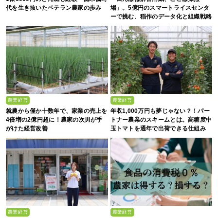
代を生き抜いたベテラン農家の歩み
場」。5億円のスマートライスセンタ
ーで挑む、稲作のデータ化と組織戦略
農業経営
農業経営
就農から僅か十数年で、家業の売上を
年収1,000万円も夢じゃない？！パー
4倍増の2億円超に！農家の次男が手
トナー農業のスキームとは。高糖度中
がけた経営改善
玉トマトを通年で出荷できる仕組み
農業経営
農業経営