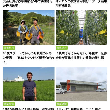
元会社員が赤字農家を5年で再生させ
オムロンの技術者が挑む「データ活用
た経営改革
型有機農業」
農業経営
農業経営
60代スタートでがっつり栽培のレモ
「農業はもうからない」を覆す 証券
ン農家 「体はキツいけど研究心がわ
会社が実践する新しい農業の勝ち筋
く」
農業経営
農業経営
1俵6000円のどん底も経験 低米価時
「田んぼは解答用紙、ここは採点