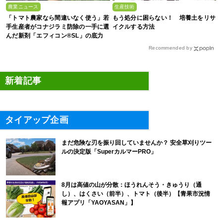
農業ニュース
生産技術
「トマト農家なら間違いなく使う」若
もう処分に困らない！ 培養土をリサ
手生産者がコナジラミ防除の一手に選
イクルする方法
んだ新剤「エフィコン®SL」の底力
Recommended by
新着記事
タイアップ企画
まだ危険な刃を振り回していませんか？ 安全草刈りツー
ルの決定版「SuperカルマーPRO」
8月は高値の山が分散：ほうれんそう・きゅうり（通
し）、はくさい（前半）、トマト（後半）【青果市況情
報アプリ「YAOYASAN」】