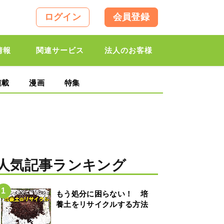
ログイン
会員登録
情報
関連サービス
法人のお客様
連載
漫画
特集
人気記事ランキング
もう処分に困らない！ 培
養土をリサイクルする方法