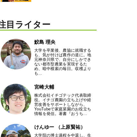
注目ライター
鮫島 理央
大学を卒業後、農協に就職する
も、気が付けば農作の道に。地
元神奈川県で、自分にしかでき
ない都市型農業を実現するた
め、暗中模索の毎日。収穫より
も…
宮崎大輔
株式会社イチゴテック代表取締
役。イチゴ農園の立ち上げや経
営改善をサポートしながら、
YouTubeで家庭菜園のお役立ち
情報を発信。著書『おうち…
けんゆー （上原賢祐）
大学院の博士過程を中退し、生