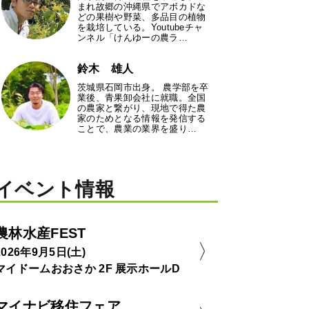
まれ故郷の沖縄県でアボカドな
どの果樹や野菜、多品目の植物
を栽培している。Youtubeチャ
ンネル「けんゆーの農ラ…
鈴木 雄人
茨城県石岡市出身。 農学部を卒
業後、青果卸会社に就職。全国
の農家と繋がり、現地で得た農
家のためとなる情報を発信する
ことで、農業の業界を盛り…
イベント情報
農林水産FEST
2026年9月5日(土)
マイドームおおさか 2F 展示ホールD
マイナビ移住フェア