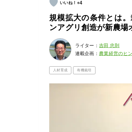
+4
規模拡大の条件とは。
ンアグリ創造が新農場
ライター：
吉田 忠則
連載企画：
農業経営のヒ
人材育成
有機栽培