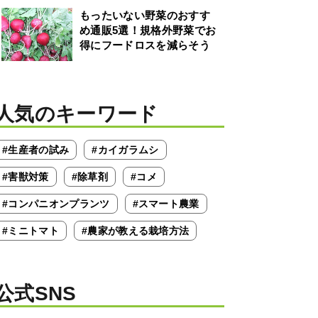
もったいない野菜のおすす
め通販5選！規格外野菜でお
得にフードロスを減らそう
人気のキーワード
#生産者の試み
#カイガラムシ
#害獣対策
#除草剤
#コメ
#コンパニオンプランツ
#スマート農業
#ミニトマト
#農家が教える栽培方法
公式SNS