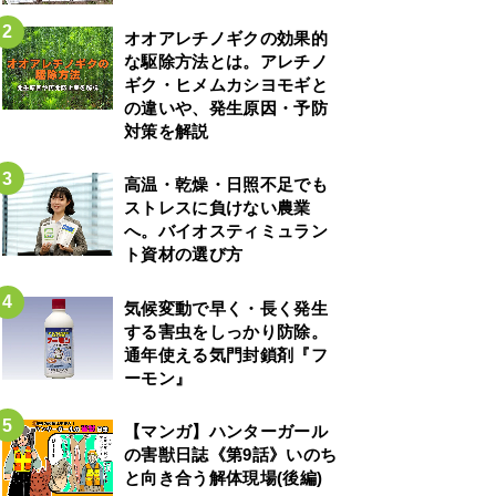
オオアレチノギクの効果的
な駆除方法とは。アレチノ
ギク・ヒメムカシヨモギと
の違いや、発生原因・予防
対策を解説
高温・乾燥・日照不足でも
ストレスに負けない農業
へ。バイオスティミュラン
ト資材の選び方
気候変動で早く・長く発生
する害虫をしっかり防除。
通年使える気門封鎖剤『フ
ーモン』
【マンガ】ハンターガール
の害獣日誌《第9話》いのち
と向き合う解体現場(後編)