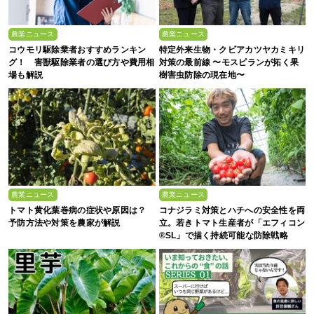
農業ニュース
農業ニュース
コウモリ駆除業者おすすめランキン
特定外来生物・クビアカツヤカミキリ
グ！ 害獣駆除業者の選び方や費用相
対策の最前線 〜モスピランが拓く果
場も解説
樹害虫防除の現在地〜
農業ニュース
農業ニュース
トマト黄化葉巻病の症状や原因は？
コナジラミ対策とハチへの安全性を両
予防方法や対策を農家が解説
立。若きトマト生産者が「エフィコン
®SL」で描く持続可能な防除戦略