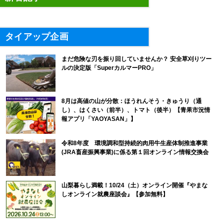
タイアップ企画
まだ危険な刃を振り回していませんか？ 安全草刈りツー
ルの決定版「SuperカルマーPRO」
8月は高値の山が分散：ほうれんそう・きゅうり（通
し）、はくさい（前半）、トマト（後半）【青果市況情
報アプリ「YAOYASAN」】
令和8年度 環境調和型持続的肉用牛生産体制推進事業
(JRA畜産振興事業)に係る第１回オンライン情報交換会
山梨暮らし満載！10/24（土）オンライン開催『やまな
しオンライン就農座談会』【参加無料】