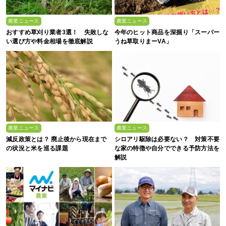
農業ニュース
農業ニュース
おすすめ草刈り業者3選！ 失敗しな
今年のヒット商品を深掘り「スーパー
い選び方や料金相場を徹底解説
うね草取りまーVA」
農業ニュース
農業ニュース
減反政策とは？ 廃止後から現在まで
シロアリ駆除は必要ない？ 対策不要
の状況と米を巡る課題
な家の特徴や自分でできる予防方法を
解説