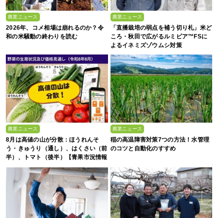
農業ニュース
農業ニュース
2026年、コメ相場は崩れるのか？令
「直播栽培の弱点を補う切り札」米ど
和の米騒動の終わりを読む
ころ・秋田で広がるルミビア™FSに
よるイネミズゾウムシ対策
農業ニュース
農業ニュース
8月は高値の山が分散：ほうれんそ
稲の高温障害対策7つの方法！水管理
う・きゅうり（通し）、はくさい（前
のコツと自動化のすすめ
半）、トマト（後半）【青果市況情報
アプリ「YAOYASAN」】