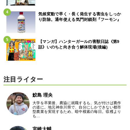
気候変動で早く・長く発生する害虫をしっか
り防除。通年使える気門封鎖剤『フーモン』
【マンガ】ハンターガールの害獣日誌《第9
話》いのちと向き合う解体現場(後編)
注目ライター
鮫島 理央
大学を卒業後、農協に就職するも、気が付けば農作
の道に。地元神奈川県で、自分にしかできない都市
型農業を実現するため、暗中模索の毎日。収穫より
も…
宮崎大輔