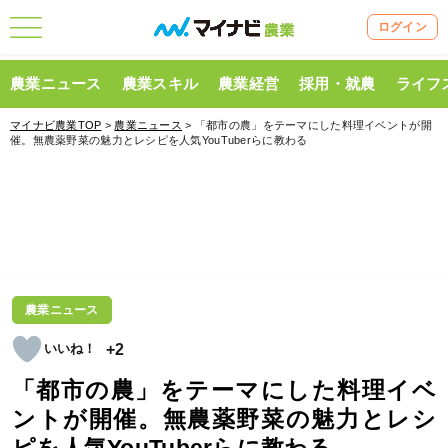
ログイン
農業ニュース
農業スキル
農業経営
採用・就農
ライフ
マイナビ農業TOP
>
農業ニュース
> 「都市の農」をテーマにした料理イベントが開
催。無農薬野菜の魅力とレシピを人気YouTuberらに教わる
農業ニュース
+2
「都市の農」をテーマにした料理イベ
ントが開催。無農薬野菜の魅力とレシ