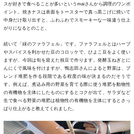
スが好きで食べることが多いというmaiさんから調理のワンポ
イント。焼きナスは表面をトースターで真っ黒こげに焼いて
中身だけ取り出すと、ふわふわでスモーキーな一味違う仕上
がりになるとのこと。
続いて「緑のファラフェル」です。ファラフェルとはハーブ
やスパイスを利かせた豆のコロッケで、ひよこ豆をよく使い
ますが、今回は旬を迎えた枝豆で作ります。発酵玉ねぎとに
んにくで風味を付けますが、鴨志田さんによると野菜は、ブ
レンド堆肥を作る段階である程度の味が決まるのだそうで
す。例えば、煮込み用の野菜を育てる際に使う堆肥を動物性
の有機物を主体にしたものにするとコクが出て、サラダなど
生で食べる野菜の堆肥は植物性の有機物を主体にするとさっ
ぱり仕上がると教えてくれました。