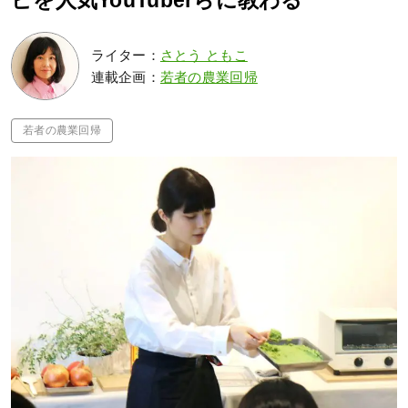
ピを人気YouTuberらに教わる
ライター：
さとう ともこ
連載企画：
若者の農業回帰
若者の農業回帰