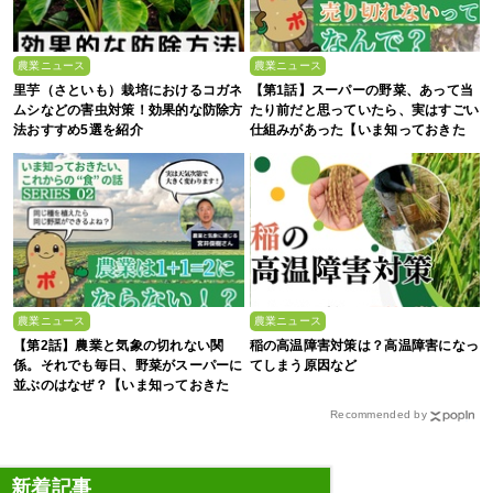
農業ニュース
農業ニュース
里芋（さといも）栽培におけるコガネ
【第1話】スーパーの野菜、あって当
ムシなどの害虫対策！効果的な防除方
たり前だと思っていたら、実はすごい
法おすすめ5選を紹介
仕組みがあった【いま知っておきた
い、これからの”食”の話】
農業ニュース
農業ニュース
【第2話】農業と気象の切れない関
稲の高温障害対策は？高温障害になっ
係。それでも毎日、野菜がスーパーに
てしまう原因など
並ぶのはなぜ？【いま知っておきた
い、これからの”食”の話】
Recommended by
新着記事