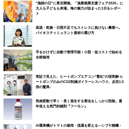
“漁師の日”に東京開催。「漁業就業支援フェア2026」に
大人も子どもも来場。海の魅力が詰まった1日をレポー
ト
高温・乾燥・日照不足でもストレスに負けない農業へ。
バイオスティミュラント資材の選び方
手をかけずに自動で管理可能！小型・低コストで始める
水耕栽培
実証で見えた、ヒートポンプエアコン“電化”の現実解-ヒ
ートポンプのみのCO2削減ボイラーレスハウス、反収1.5
倍の驚異-
気候変動で早く・長く発生する害虫をしっかり防除。通
年使える気門封鎖剤『フーモン』
AI選果機がトマトの栽培・流通を変える―シブヤ精機・