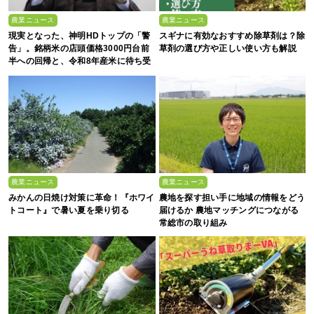
農業ニュース
農業ニュース
現実となった、神明HDトップの「警
スギナに有効なおすすめ除草剤は？除
告」。銘柄米の店頭価格3000円台前
草剤の選び方や正しい使い方も解説
半への回帰と、令和8年産米に待ち受
ける“大暴落”の可能性
農業ニュース
農業ニュース
みかんの日焼け対策に革命！『ホワイ
農地を探す担い手に地域の情報をどう
トコート』で暑い夏を乗り切る
届けるか 農地マッチングにつながる
常総市の取り組み