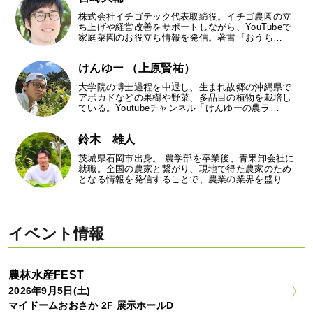
株式会社イチゴテック代表取締役。イチゴ農園の立
ち上げや経営改善をサポートしながら、YouTubeで
家庭菜園のお役立ち情報を発信。著書『おうち…
けんゆー （上原賢祐）
大学院の博士過程を中退し、生まれ故郷の沖縄県で
アボカドなどの果樹や野菜、多品目の植物を栽培し
ている。Youtubeチャンネル「けんゆーの農ラ…
鈴木 雄人
茨城県石岡市出身。 農学部を卒業後、青果卸会社に
就職。全国の農家と繋がり、現地で得た農家のため
となる情報を発信することで、農業の業界を盛り…
イベント情報
農林水産FEST
2026年9月5日(土)
マイドームおおさか 2F 展示ホールD