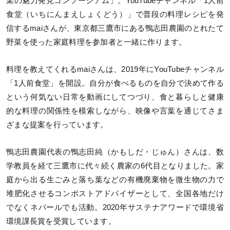
業の魅力発見コンソーシアム」。YouTubeチャンネル「1人前
食堂（いちにんまえしょくどう）」で普段の料理レシピを発
信するmaiさんが、東京都三鷹市にある鴨志田農園のとれたて
野菜を使った家庭料理を参加者と一緒に作ります。
料理を教えてくれるmaiさんは、2019年にYouTubeチャンネル
「1人前食堂」を開設。自分が食べるものを自分で決めて作る
という何気ない日常を動画にしてつづり、食と暮らしと健康
的な料理の関係性を模索しながら、映像や言葉を通じてさま
ざまな提案を行っています。
鴨志田農園代表の鴨志田純（かもしだ・じゅん）さんは、数
学教員を経て三鷹市に代々続く農家の6代目となりました。家
庭から出る生ごみと落ち葉などの有機廃棄物を微生物の力で
堆肥化させるコンポストアドバイザーとして、全国各地だけ
でなくネパールでも活動。2020年サステナアワードで環境省
環境課長賞を受賞しています。