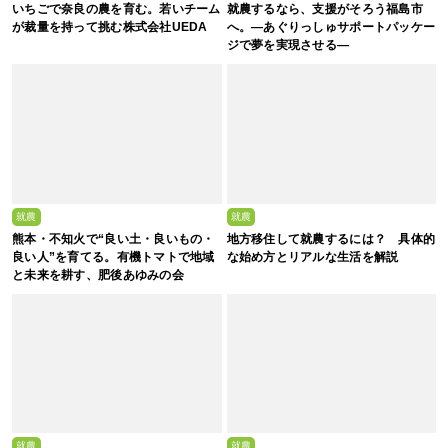
いちごで奈良の農を育む。若いチーム
就農するなら、支援がそろう福島市
が裁量を持って挑む株式会社UEDA
へ。—あぐりっしゅサポートパッケー
ジで夢を実現させる—
就農
就農
熊本・不知火で“良い土・良いもの・
地方移住して就農するには？ 具体的
良い人”を育てる。有機トマトで地域
な始め方とリアルな生活を解説
と未来を耕す、肥後あゆみの会
就農
就農