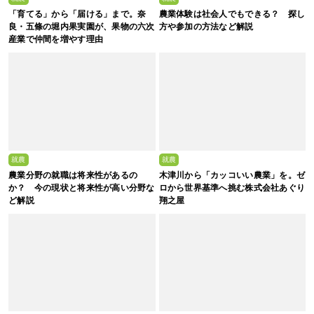
「育てる」から「届ける」まで。奈
農業体験は社会人でもできる？ 探し
良・五條の堀内果実園が、果物の六次
方や参加の方法など解説
産業で仲間を増やす理由
就農
就農
農業分野の就職は将来性があるの
木津川から「カッコいい農業」を。ゼ
か？ 今の現状と将来性が高い分野な
ロから世界基準へ挑む株式会社あぐり
ど解説
翔之屋