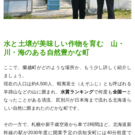
水と土壌が美味しい作物を育む 山・
川・海のある自然豊かな町
ここで、蘭越町がどのような場所か、もう少し詳しく紹介し
ましょう。
現在の人口は約4,500人、蝦夷富士（えぞふじ）とも呼ばれる
羊蹄山などの山に囲まれ、
水質ランキング
で何度も
全国一
と
なったことがある清流、尻別川が日本海まで流れる北海道ら
しい自然に囲まれたのどかな町です。
その一方で、札幌や新千歳空港から車で2時間ほど。北海道新
幹線の駅が2030年度に開業予定の倶知安町には40分程度で