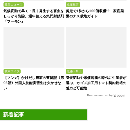
農業ニュース
生産技術
気候変動で早く・長く発生する害虫を
剪定で1株から100個収穫!? 家庭菜
しっかり防除。通年使える気門封鎖剤
園のナス栽培ガイド
『フーモン』
農家ライフ
販路・加工
【マンガ】かけだし農家の奮闘記《第
気候変動や米価高騰の時代に生産者が
93話》外国人技能実習生は欠かせな
選ぶ、カゴメ加工用トマト契約栽培の
い
魅力と可能性
Recommended by
新着記事