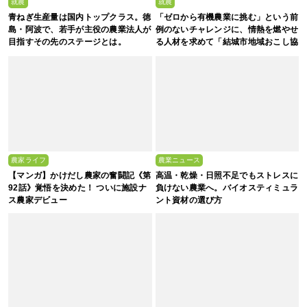
就農
就農
青ねぎ生産量は国内トップクラス。徳
「ゼロから有機農業に挑む」という前
島・阿波で、若手が主役の農業法人が
例のないチャレンジに、情熱を燃やせ
目指すその先のステージとは。
る人材を求めて「結城市地域おこし協
力隊募集」
農家ライフ
農業ニュース
【マンガ】かけだし農家の奮闘記《第
高温・乾燥・日照不足でもストレスに
92話》覚悟を決めた！ ついに施設ナ
負けない農業へ。バイオスティミュラ
ス農家デビュー
ント資材の選び方