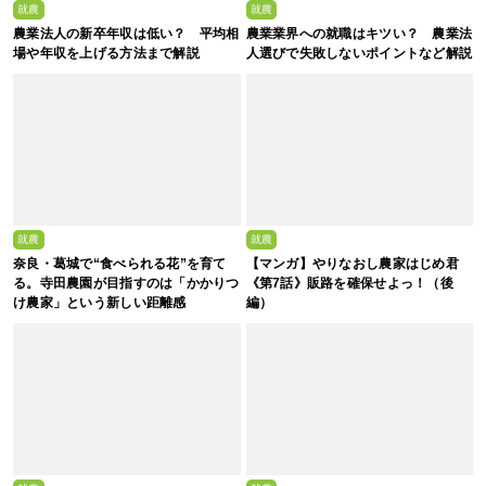
就農
就農
農業法人の新卒年収は低い？ 平均相
農業業界への就職はキツい？ 農業法
場や年収を上げる方法まで解説
人選びで失敗しないポイントなど解説
就農
就農
奈良・葛城で“食べられる花”を育て
【マンガ】やりなおし農家はじめ君
る。寺田農園が目指すのは「かかりつ
《第7話》販路を確保せよっ！（後
け農家」という新しい距離感
編）