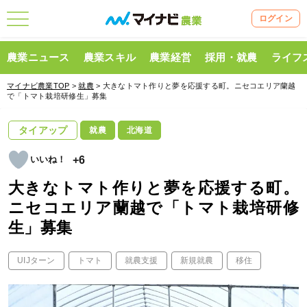
ログイン
農業ニュース
農業スキル
農業経営
採用・就農
ライフ
マイナビ農業TOP
>
就農
> 大きなトマト作りと夢を応援する町。ニセコエリア蘭越
で「トマト栽培研修生」募集
タイアップ
就農
北海道
+6
大きなトマト作りと夢を応援する町。
ニセコエリア蘭越で「トマト栽培研修
生」募集
UIJターン
トマト
就農支援
新規就農
移住