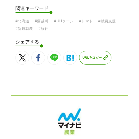
関連キーワード
#北海道
#蘭越町
#UIJターン
#トマト
#就農支援
#新規就農
#移住
シェアする
URLをコピー