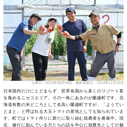
公開日：
2023年08月08日
最終更新日：
2023年12月14日
日本国内だけにとどまらず、世界各国から多くのリゾート客
を集めるニセコエリア。その一角にあるのが蘭越町です。北
海道有数の米どころとして名高い蘭越町ですが、「ようてい
とまと」と呼ばれる大玉トマトの産地としても知られていま
す。町ではトマト作りに新たに取り組む就農者を募集中。現
在、修行に励んでいる方たちの話を中心に就農先としての魅