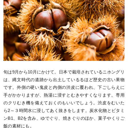
旬は9月から10月にかけて。日本で栽培されているニホングリ
は、縄文時代の遺跡から出土しているるほど歴史の古い果物
です。外側の硬い鬼皮と内側の渋皮に覆われ、下ごしらえに
手がかかりますが、熱湯に浸すとむきやすくなります。専用
のクリむき機を備えておくのもいいでしょう。渋皮をむいた
ら2～３時間水に浸してあく抜きをします。炭水化物とビタミ
ンB1、B2を含み、ゆでぐり、焼きぐりのほか、菓子やくりご
飯の素材にも。