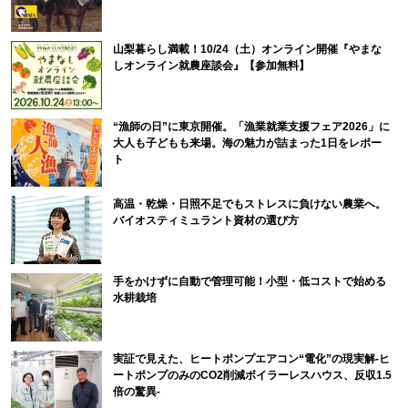
山梨暮らし満載！10/24（土）オンライン開催『やまな
しオンライン就農座談会』【参加無料】
“漁師の日”に東京開催。「漁業就業支援フェア2026」に
大人も子どもも来場。海の魅力が詰まった1日をレポー
ト
高温・乾燥・日照不足でもストレスに負けない農業へ。
バイオスティミュラント資材の選び方
手をかけずに自動で管理可能！小型・低コストで始める
水耕栽培
実証で見えた、ヒートポンプエアコン“電化”の現実解-ヒ
ートポンプのみのCO2削減ボイラーレスハウス、反収1.5
倍の驚異-