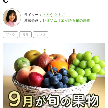
む
ライター：
さとう ともこ
連載企画：
野菜ソムリエが語る旬の果物
ブドウ
モモ
リンゴ