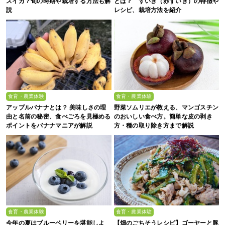
スイカ？旬の時期や栽培する方法も解
とは？ ずいき（赤ずいき）の特徴や
説
レシピ、栽培方法を紹介
食育・農業体験
食育・農業体験
アップルバナナとは？ 美味しさの理
野菜ソムリエが教える、マンゴスチン
由と名前の秘密、食べごろを見極める
のおいしい食べ方。簡単な皮の剥き
ポイントをバナナマニアが解説
方・種の取り除き方まで解説
食育・農業体験
食育・農業体験
今年の夏はブルーベリーを堪能しよ
【畑のごちそうレシピ】ゴーヤーと豚