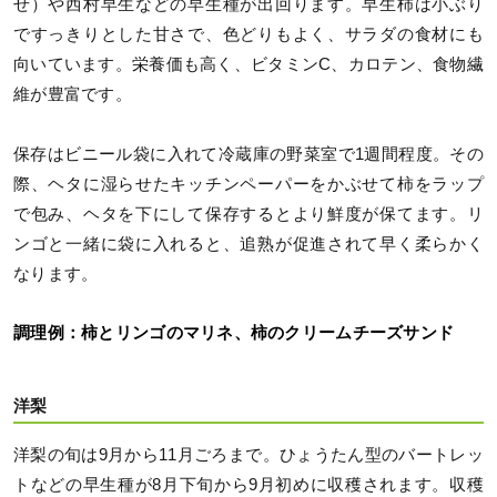
せ）や西村早生などの早生種が出回ります。早生柿は小ぶり
ですっきりとした甘さで、色どりもよく、サラダの食材にも
向いています。栄養価も高く、ビタミンC、カロテン、食物繊
維が豊富です。
保存はビニール袋に入れて冷蔵庫の野菜室で1週間程度。その
際、ヘタに湿らせたキッチンペーパーをかぶせて柿をラップ
で包み、ヘタを下にして保存するとより鮮度が保てます。リ
ンゴと一緒に袋に入れると、追熟が促進されて早く柔らかく
なります。
調理例：柿とリンゴのマリネ、柿のクリームチーズサンド
洋梨
洋梨の旬は9月から11月ごろまで。ひょうたん型のバートレッ
トなどの早生種が8月下旬から9月初めに収穫されます。収穫