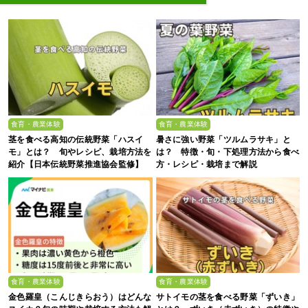
食育・農業体験
食育・農業体験
茎を食べる高知の伝統野菜「ハスイ
暑さに強い野菜「ツルムラサキ」と
モ」とは？ 旬やレシピ、栽培方法を
は？ 特徴・旬・下処理方法から食べ
紹介【日本伝統野菜推進協会監修】
方・レシピ・栽培まで解説
食育・農業体験
食育・農業体験
金色羅皇（こんじきらおう）はどんな
サトイモの茎を食べる野菜「ずいき」