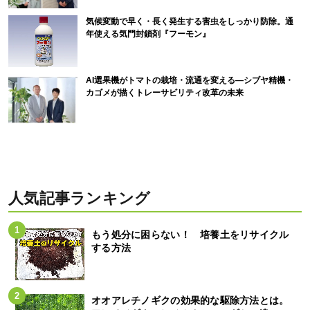
気候変動で早く・長く発生する害虫をしっかり防除。通
年使える気門封鎖剤『フーモン』
AI選果機がトマトの栽培・流通を変える―シブヤ精機・
カゴメが描くトレーサビリティ改革の未来
人気記事ランキング
もう処分に困らない！ 培養土をリサイクル
する方法
オオアレチノギクの効果的な駆除方法とは。