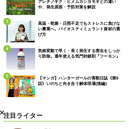
アレチノギク・ヒメムカシヨモギとの違い
や、発生原因・予防対策を解説
高温・乾燥・日照不足でもストレスに負けな
い農業へ。バイオスティミュラント資材の選
び方
気候変動で早く・長く発生する害虫をしっか
り防除。通年使える気門封鎖剤『フーモン』
【マンガ】ハンターガールの害獣日誌《第9
話》いのちと向き合う解体現場(後編)
注目ライター