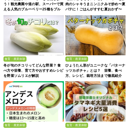
う！観光農園や道の駅、スーパーで買
肉のシャキうまニンニクみそ炒め〜夏
える人気のブルーベリー25種をブル
バテに！ごはんがすすむ夏おかず〜
ーベリー農家の息子が解説
食育・農業体験
食育・農業体験
冬が旬のチコリってどんな野菜？ 食
ひょうたん形がユニークな「バターナ
べ方や栄養、育て方やおすすめレシピ
ッツカボチャ」とは？ 栄養、食べ
を野菜ソムリエが解説
方、レシピ、栽培方法まで徹底紹介
食育・農業体験
食育・農業体験