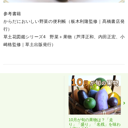
参考書籍
からだにおいしい野菜の便利帳（板木利隆監修｜髙橋書店発
行）
草土花図鑑シリーズ4 野菜＋果物（芦澤正和、内田正宏、小
崎格監修｜草土出版発行）
10月が旬の果物は？「走
り」「盛り」「名残」を味わ