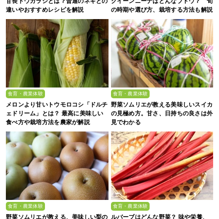
甘長トウガラシとは？普通のネギとの
クイーンニーナはどんなブドウ？ 旬
違いやおすすめレシピを解説
の時期や選び方、栽培する方法も解説
食育・農業体験
食育・農業体験
メロンより甘いトウモロコシ「ドルチ
野菜ソムリエが教える美味しいスイカ
ェドリーム」とは？ 最高に美味しい
の見極め方。甘さ、日持ちの良さは外
食べ方や栽培方法を農家が解説
見でわかる
食育・農業体験
食育・農業体験
野菜ソムリエが教える、美味しい梨の
ルバーブはどんな野菜？ 味や栄養、