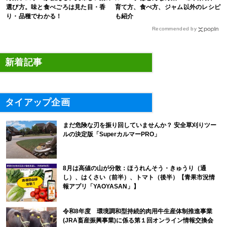
選び方。味と食べごろは見た目・香
育て方、食べ方、ジャム以外のレシピ
り・品種でわかる！
も紹介
Recommended by
新着記事
タイアップ企画
まだ危険な刃を振り回していませんか？ 安全草刈りツー
ルの決定版「SuperカルマーPRO」
8月は高値の山が分散：ほうれんそう・きゅうり（通
し）、はくさい（前半）、トマト（後半）【青果市況情
報アプリ「YAOYASAN」】
令和8年度 環境調和型持続的肉用牛生産体制推進事業
(JRA畜産振興事業)に係る第１回オンライン情報交換会