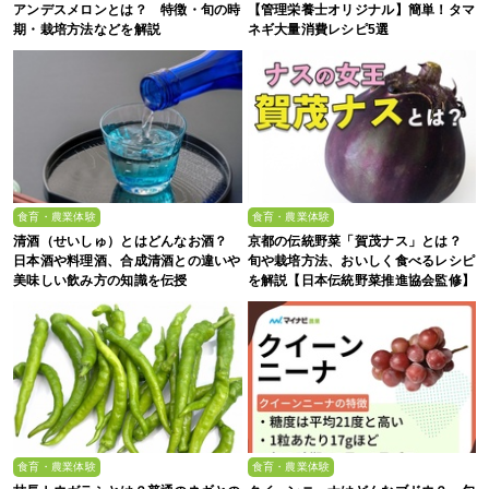
アンデスメロンとは？ 特徴・旬の時
【管理栄養士オリジナル】簡単！タマ
期・栽培方法などを解説
ネギ大量消費レシピ5選
食育・農業体験
食育・農業体験
清酒（せいしゅ）とはどんなお酒？
京都の伝統野菜「賀茂ナス」とは？
日本酒や料理酒、合成清酒との違いや
旬や栽培方法、おいしく食べるレシピ
美味しい飲み方の知識を伝授
を解説【日本伝統野菜推進協会監修】
食育・農業体験
食育・農業体験