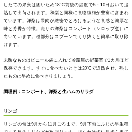
したての果実は固いため18°C前後の温度で5～10日おいて追
熟して出荷されます。和梨と同様に食物繊維が豊富に含まれ
ています。洋梨は果肉が緻密でとろけるような食感と濃厚な
味と芳香が特徴。走りの洋梨はコンポート（シロップ煮）に
向いています。種部分はスプーンでくり抜くと簡単に取り除
けます。
未熟なものはビニール袋に入れて冷蔵庫の野菜室で1カ月ほど
保存できます。すぐに食べたいときは20℃で追熟させ、熟し
たものは早めに食べきりましょう。
調理例：コンポート、洋梨と生ハムのサラダ
リンゴ
リンゴの旬は9月から11月ごろまで。9月下旬にふじの早生種
である早生ふじなどが出回ります。袋をかけずに日光を当て