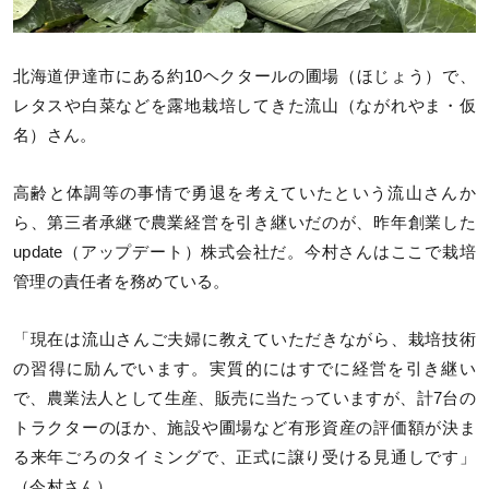
北海道伊達市にある約10ヘクタールの圃場（ほじょう）で、
レタスや白菜などを露地栽培してきた流山（ながれやま・仮
名）さん。
高齢と体調等の事情で勇退を考えていたという流山さんか
ら、第三者承継で農業経営を引き継いだのが、昨年創業した
update（アップデート）株式会社だ。今村さんはここで栽培
管理の責任者を務めている。
「現在は流山さんご夫婦に教えていただきながら、栽培技術
の習得に励んでいます。実質的にはすでに経営を引き継い
で、農業法人として生産、販売に当たっていますが、計7台の
トラクターのほか、施設や圃場など有形資産の評価額が決ま
る来年ごろのタイミングで、正式に譲り受ける見通しです」
（今村さん）