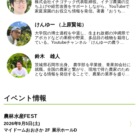
株式会社イチゴテック代表取締役。イチゴ農園の立
ち上げや経営改善をサポートしながら、YouTubeで
家庭菜園のお役立ち情報を発信。著書『おうち…
けんゆー （上原賢祐）
大学院の博士過程を中退し、生まれ故郷の沖縄県で
アボカドなどの果樹や野菜、多品目の植物を栽培し
ている。Youtubeチャンネル「けんゆーの農ラ…
鈴木 雄人
茨城県石岡市出身。 農学部を卒業後、青果卸会社に
就職。全国の農家と繋がり、現地で得た農家のため
となる情報を発信することで、農業の業界を盛り…
イベント情報
農林水産FEST
2026年9月5日(土)
マイドームおおさか 2F 展示ホールD