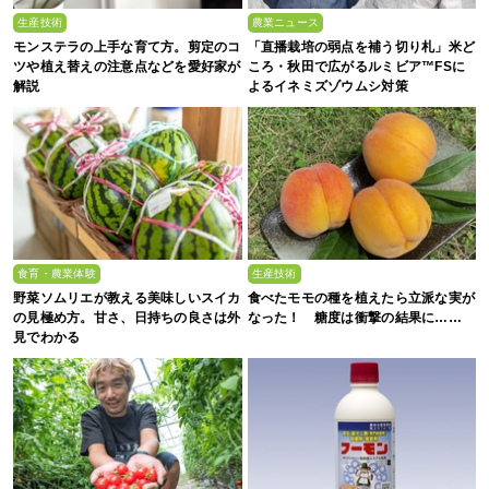
生産技術
農業ニュース
モンステラの上手な育て方。剪定のコ
「直播栽培の弱点を補う切り札」米ど
ツや植え替えの注意点などを愛好家が
ころ・秋田で広がるルミビア™FSに
解説
よるイネミズゾウムシ対策
食育・農業体験
生産技術
野菜ソムリエが教える美味しいスイカ
食べたモモの種を植えたら立派な実が
の見極め方。甘さ、日持ちの良さは外
なった！ 糖度は衝撃の結果に……
見でわかる