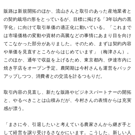
販路は新規開拓のほか、流山さんと取引のあった産地業者と
の契約栽培の形をとっているが、目標に掲げる「3年以内の黒
字化」に向けて取引単価の適正化に動いている。「これまで
は市場価格の変動や資材の高騰などの事情にあまり目を向け
てこなかった部分がありました。そのため、まずは契約内容
や単価を見直すところからはじめています」（梅津さん）。
このほか、通年で収益を上げるため、東京都内、伊達市内に
焼き芋店をオープン予定。農閑期は今村さんも運営をバック
アップしつつ、消費者との交流を計るつもりだ。
取引内容の見直し、新たな販路やビジネスパートナーの開拓
と、やるべきことは山積みだが、今村さんの表情からは充実
感が漂う。
「まさに今、引退したいと考えている農家さんから継ぎ手と
して経営を譲り受けるさなかにいます。こうした、新しい人