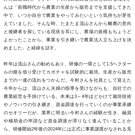
んは「前職時代から農業の生産から販売までを支援してきた
中で、いつか自分で農業をやってみたいという気持ちが芽生
えていました。そんな時、たまたま流山さんから離農の意向
と後継者を探している現状を耳にし、農場の規模もちょうど
よかったことから、事業を引き継いで農業法人立ち上げを決
めました」と経緯を話す。
昨年は流山さんの勧めもあり、研修の一環として1.5ヘクター
ルの畑を借り受けてカボチャを試験的に栽培。生産から販売
までの一連の流れをつかんだ。今村さんを社員として迎えた
今年からは、流山さん夫婦の指導を受けながらも、自社での
農業経営を手掛けている。本来は3～4年ほどかけて栽培技術
やノウハウの引き継ぎ、資金調達を行っていくのが事業承継
のセオリーだが、業界に明るい今村さんの経験が生き、融資
や補助金の申請など資金調達が滞りなく進んでいることか
ら、研修開始2年後の2024年には正式に事業譲渡がなされる見