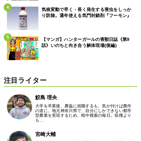
気候変動で早く・長く発生する害虫をしっか
り防除。通年使える気門封鎖剤『フーモン』
【マンガ】ハンターガールの害獣日誌《第9
話》いのちと向き合う解体現場(後編)
注目ライター
鮫島 理央
大学を卒業後、農協に就職するも、気が付けば農作
の道に。地元神奈川県で、自分にしかできない都市
型農業を実現するため、暗中模索の毎日。収穫より
も…
宮崎大輔