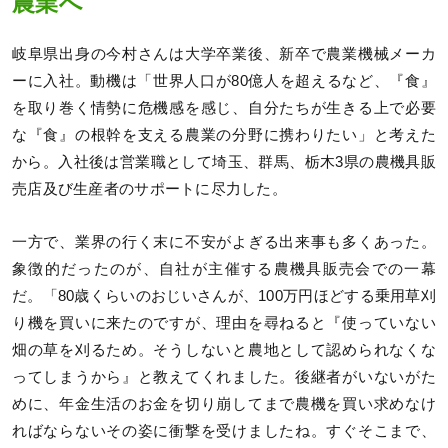
農業へ
岐阜県出身の今村さんは大学卒業後、新卒で農業機械メーカ
ーに入社。動機は「世界人口が80億人を超えるなど、『食』
を取り巻く情勢に危機感を感じ、自分たちが生きる上で必要
な『食』の根幹を支える農業の分野に携わりたい」と考えた
から。入社後は営業職として埼玉、群馬、栃木3県の農機具販
売店及び生産者のサポートに尽力した。
一方で、業界の行く末に不安がよぎる出来事も多くあった。
象徴的だったのが、自社が主催する農機具販売会での一幕
だ。「80歳くらいのおじいさんが、100万円ほどする乗用草刈
り機を買いに来たのですが、理由を尋ねると『使っていない
畑の草を刈るため。そうしないと農地として認められなくな
ってしまうから』と教えてくれました。後継者がいないがた
めに、年金生活のお金を切り崩してまで農機を買い求めなけ
ればならないその姿に衝撃を受けましたね。すぐそこまで、