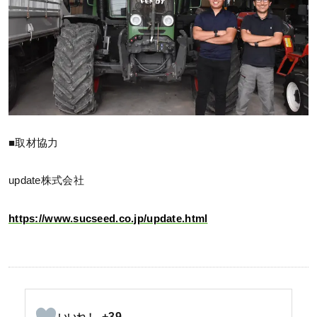
■取材協力
update株式会社
https://www.sucseed.co.jp/update.html
+39