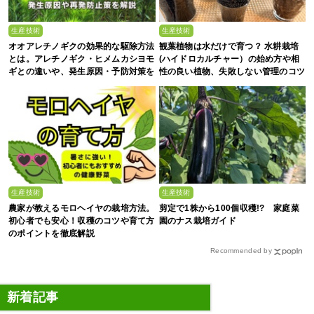
生産技術
生産技術
オオアレチノギクの効果的な駆除方法
観葉植物は水だけで育つ？ 水耕栽培
とは。アレチノギク・ヒメムカシヨモ
(ハイドロカルチャー）の始め方や相
ギとの違いや、発生原因・予防対策を
性の良い植物、失敗しない管理のコツ
解説
まで徹底解説
生産技術
生産技術
農家が教えるモロヘイヤの栽培方法。
剪定で1株から100個収穫!? 家庭菜
初心者でも安心！収穫のコツや育て方
園のナス栽培ガイド
のポイントを徹底解説
Recommended by
新着記事