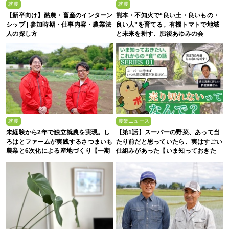
就農
就農
【新卒向け】酪農・畜産のインターン
熊本・不知火で“良い土・良いもの・
シップ | 参加時期・仕事内容・農業法
良い人”を育てる。有機トマトで地域
人の探し方
と未来を耕す、肥後あゆみの会
就農
農業ニュース
未経験から2年で独立就農を実現。し
【第1話】スーパーの野菜、あって当
ろはとファームが実践するさつまいも
たり前だと思っていたら、実はすごい
農業と6次化による産地づくり【一期
仕組みがあった【いま知っておきた
生募集】
い、これからの”食”の話】