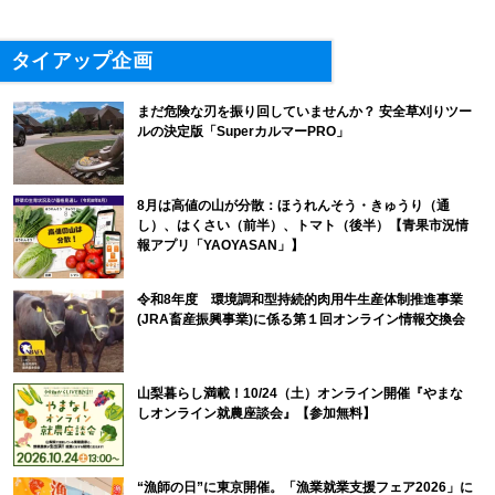
タイアップ企画
まだ危険な刃を振り回していませんか？ 安全草刈りツー
ルの決定版「SuperカルマーPRO」
8月は高値の山が分散：ほうれんそう・きゅうり（通
し）、はくさい（前半）、トマト（後半）【青果市況情
報アプリ「YAOYASAN」】
令和8年度 環境調和型持続的肉用牛生産体制推進事業
(JRA畜産振興事業)に係る第１回オンライン情報交換会
山梨暮らし満載！10/24（土）オンライン開催『やまな
しオンライン就農座談会』【参加無料】
“漁師の日”に東京開催。「漁業就業支援フェア2026」に