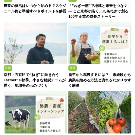
農業の就活はいつから始める？スケジ
「“ねぎ一筋”で地域と未来をつなぐ」
ュール例と準備すべきポイントを解説
— こと京都が描く、九条ねぎで創る
100年企業の成長ストーリー
就農
就農
京都・右京区で“ねぎ”に向き合う
新卒から就農するには？ 未経験から
Farmer’ｓ都季。小さな精鋭チームが
農業を始める方法と流れをわかりやす
描く、地域発のものづくり
く解説