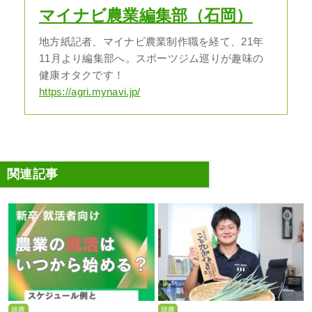
マイナビ農業編集部（石岡）
地方紙記者、マイナビ農業制作職を経て、21年
11月より編集部へ。スポーツジム巡りが趣味の
健康オタクです！
https://agri.mynavi.jp/
関連記事
就農
就農