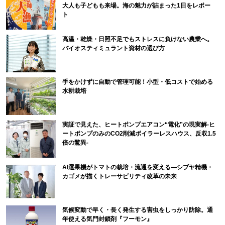
大人も子どもも来場。海の魅力が詰まった1日をレポー
ト
高温・乾燥・日照不足でもストレスに負けない農業へ。
バイオスティミュラント資材の選び方
手をかけずに自動で管理可能！小型・低コストで始める
水耕栽培
実証で見えた、ヒートポンプエアコン“電化”の現実解-ヒ
ートポンプのみのCO2削減ボイラーレスハウス、反収1.5
倍の驚異-
AI選果機がトマトの栽培・流通を変える―シブヤ精機・
カゴメが描くトレーサビリティ改革の未来
気候変動で早く・長く発生する害虫をしっかり防除。通
年使える気門封鎖剤『フーモン』