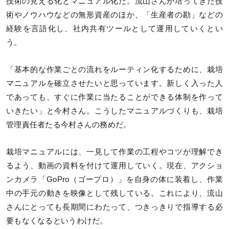
技術の見える化とマニュアル化だ。流山さんが培ってきた技
術やノウハウなどの無形資産のほか、「生産者の勘」などの
経験を言語化し、社内共有ツールとして運用していくとい
う。
「基本的な作業ごとの流れをルーティン化するために、栽培
マニュアルを確立させたいと思っています。新しく入った人
であっても、すぐに作業に当たることができる体制を作って
いきたい」と今村さん。こうしたマニュアルづくりも、栽培
管理責任者たる今村さんの務めだ。
栽培マニュアルには、一見して作業の工程やコツが理解でき
るよう、動画の資料を付けて運用していく。現在、アクショ
ンカメラ「GoPro（ゴープロ）」を自身の体に装着し、作業
中の手元の動きを映像として残している。これにより、流山
さんにとっても長期間にわたって、つきっきりで指導する必
要もなくなるというわけだ。