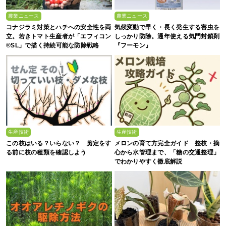
農業ニュース
農業ニュース
コナジラミ対策とハチへの安全性を両
気候変動で早く・長く発生する害虫を
立。若きトマト生産者が「エフィコン
しっかり防除。通年使える気門封鎖剤
®SL」で描く持続可能な防除戦略
『フーモン』
生産技術
生産技術
この枝はいる？いらない？ 剪定をす
メロンの育て方完全ガイド 整枝・摘
る前に枝の種類を確認しよう
心から水管理まで、「糖の交通整理」
でわかりやすく徹底解説