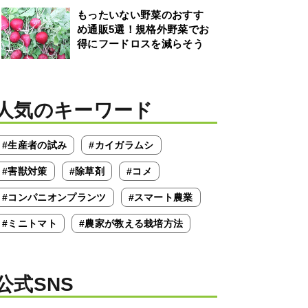
もったいない野菜のおすす
め通販5選！規格外野菜でお
得にフードロスを減らそう
人気のキーワード
#生産者の試み
#カイガラムシ
#害獣対策
#除草剤
#コメ
#コンパニオンプランツ
#スマート農業
#ミニトマト
#農家が教える栽培方法
公式SNS