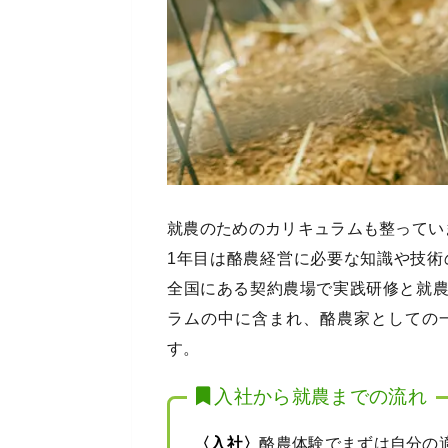
就農のためのカリキュラムも整ってい
1年目は酪農経営に必要な知識や技術
全国にある契約農場で実践研修と就
ラムの中に含まれ、酪農家としての
す。
入社から就農までの流れ
〈入社〉
酪農体験でまずは自分の