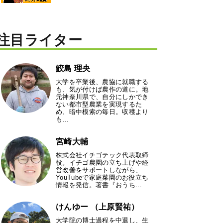
注目ライター
鮫島 理央
大学を卒業後、農協に就職する
も、気が付けば農作の道に。地
元神奈川県で、自分にしかでき
ない都市型農業を実現するた
め、暗中模索の毎日。収穫より
も…
宮崎大輔
株式会社イチゴテック代表取締
役。イチゴ農園の立ち上げや経
営改善をサポートしながら、
YouTubeで家庭菜園のお役立ち
情報を発信。著書『おうち…
けんゆー （上原賢祐）
大学院の博士過程を中退し、生