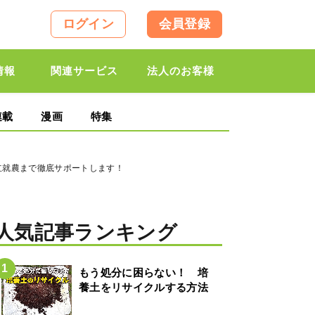
ログイン
会員登録
情報
関連サービス
法人のお客様
連載
漫画
特集
立就農まで徹底サポートします！
人気記事ランキング
もう処分に困らない！ 培
養土をリサイクルする方法