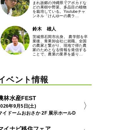
まれ故郷の沖縄県でアボカドな
どの果樹や野菜、多品目の植物
を栽培している。Youtubeチャ
ンネル「けんゆーの農ラ…
鈴木 雄人
茨城県石岡市出身。 農学部を卒
業後、青果卸会社に就職。全国
の農家と繋がり、現地で得た農
家のためとなる情報を発信する
ことで、農業の業界を盛り…
イベント情報
農林水産FEST
2026年9月5日(土)
マイドームおおさか 2F 展示ホールD
マイナビ移住フェア