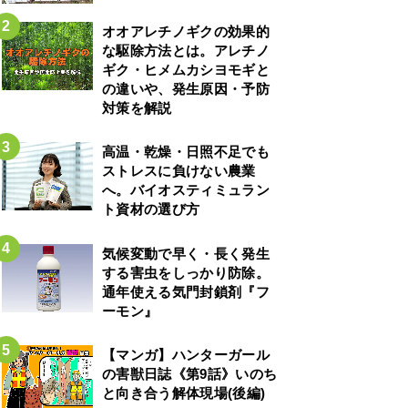
オオアレチノギクの効果的
な駆除方法とは。アレチノ
ギク・ヒメムカシヨモギと
の違いや、発生原因・予防
対策を解説
高温・乾燥・日照不足でも
ストレスに負けない農業
へ。バイオスティミュラン
ト資材の選び方
気候変動で早く・長く発生
する害虫をしっかり防除。
通年使える気門封鎖剤『フ
ーモン』
【マンガ】ハンターガール
の害獣日誌《第9話》いのち
と向き合う解体現場(後編)