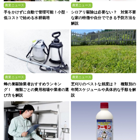
農業ニュース
農業ニュース
手をかけずに自動で管理可能！小型・
シロアリ駆除は必要ない？ 対策不要
低コストで始める水耕栽培
な家の特徴や自分でできる予防方法を
解説
農業ニュース
農業ニュース
蜂の巣駆除業者おすすめランキン
芝刈りのベストな頻度は？ 種類別の
グ！ 種類ごとの費用相場や業者の選
年間スケジュールや具体的な手順を解
び方を解説
説