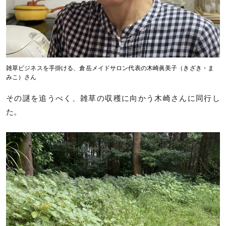
雑草ビジネスを手掛ける、倉岳メイドサロン代表の木崎眞美子（きざき・ま
みこ）さん
その謎を追うべく、雑草の収穫に向かう木崎さんに同行し
た。