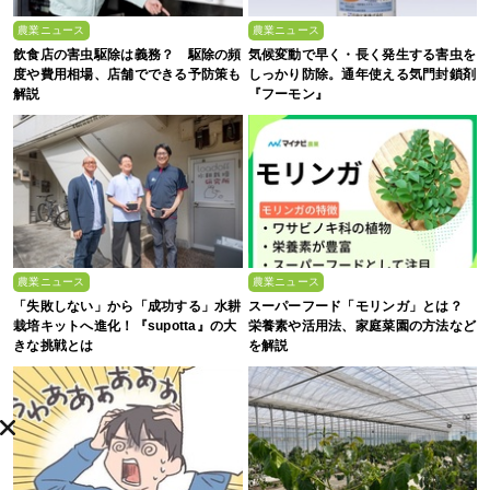
農業ニュース
農業ニュース
飲食店の害虫駆除は義務？ 駆除の頻
気候変動で早く・長く発生する害虫を
度や費用相場、店舗でできる予防策も
しっかり防除。通年使える気門封鎖剤
解説
『フーモン』
農業ニュース
農業ニュース
「失敗しない」から「成功する」水耕
スーパーフード「モリンガ」とは？
栽培キットへ進化！『supotta』の大
栄養素や活用法、家庭菜園の方法など
きな挑戦とは
を解説