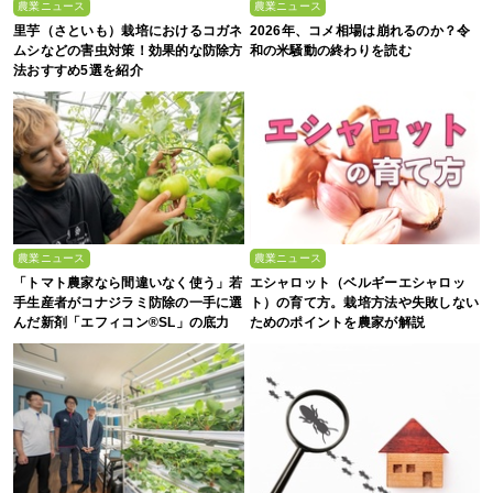
農業ニュース
農業ニュース
里芋（さといも）栽培におけるコガネ
2026年、コメ相場は崩れるのか？令
ムシなどの害虫対策！効果的な防除方
和の米騒動の終わりを読む
法おすすめ5選を紹介
農業ニュース
農業ニュース
「トマト農家なら間違いなく使う」若
エシャロット（ベルギーエシャロッ
手生産者がコナジラミ防除の一手に選
ト）の育て方。栽培方法や失敗しない
んだ新剤「エフィコン®SL」の底力
ためのポイントを農家が解説