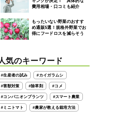
キングが決定！ 具体的な
費用相場・口コミも紹介
もったいない野菜のおすす
め通販5選！規格外野菜でお
得にフードロスを減らそう
人気のキーワード
#生産者の試み
#カイガラムシ
#害獣対策
#除草剤
#コメ
#コンパニオンプランツ
#スマート農業
#ミニトマト
#農家が教える栽培方法