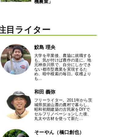
機農業」
注目ライター
鮫島 理央
大学を卒業後、農協に就職する
も、気が付けば農作の道に。地
元神奈川県で、自分にしかでき
ない都市型農業を実現するた
め、暗中模索の毎日。収穫より
も…
和田 義弥
フリーライター。2011年から茨
城県筑波山麓の農村で暮らし、
昭和初期建築の古民家をDIYで
セルフリノベーションした後、
丸太や古材を使って新た…
そーやん（橋口創也）