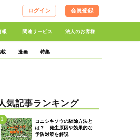
ログイン
会員登録
情報
関連サービス
法人のお客様
連載
漫画
特集
人気記事ランキング
コニシキソウの駆除方法と
は？ 発生原因や効果的な
予防対策を解説