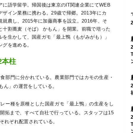
アに語学留学。帰国後は東京のIT関連企業にてWEB
ザイン業務に携わる。29歳で帰郷。2013年にカ
就農し、2015年に加藤商事を設立。2016年、そ
と十割蕎麦（そば） かもん」を開業。前職で培った
ルを生かして、国産ガモ「最上鴨（もがみがも）」
ングを進める。
2本柱
飲食部門に分かれている。農業部門ではカモの生産・
もん」の運営をしている。
バレー種を原種とした国産ガモ「最上鴨」の生産をし
開拓まで、すべて自社で行っている。スタッフは15
にそれぞれ配置されている。