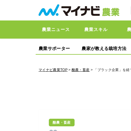
農業ニュース
農業スキル
農業サポーター
農家が教える栽培方法
マイナビ農業TOP
>
酪農・畜産
> 「ブラック企業」を
酪農・畜産