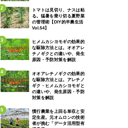
トマトは見切り、ナスは粘
る。猛暑を乗り切る夏野菜
の管理術【DIY的半農生活
Vol.54】
ヒメムカシヨモギの効果的
な駆除方法とは。オオアレ
チノギクとの違いや、発生
原因・予防対策を解説
オオアレチノギクの効果的
な駆除方法とは。アレチノ
ギク・ヒメムカシヨモギと
の違いや、発生原因・予防
対策を解説
慣行農業を上回る単収と安
定生産。元オムロンの技術
者が挑む「データ活用型有