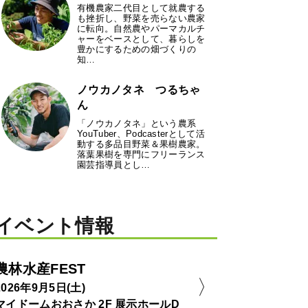
有機農家二代目として就農する
も挫折し、野菜を売らない農家
に転向。自然農やパーマカルチ
ャーをベースとして、暮らしを
豊かにするための畑づくりの
知…
ノウカノタネ つるちゃ
ん
「ノウカノタネ」という農系
YouTuber、Podcasterとして活
動する多品目野菜＆果樹農家。
落葉果樹を専門にフリーランス
園芸指導員とし…
イベント情報
農林水産FEST
2026年9月5日(土)
マイドームおおさか 2F 展示ホールD