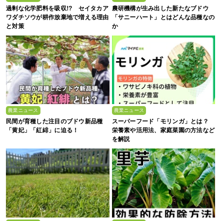
過剰な化学肥料を吸収!? セイタカア
農研機構が生み出した新たなブドウ
ワダチソウが耕作放棄地で増える理由
「サニーハート」とはどんな品種なの
と対策
か
農業ニュース
農業ニュース
民間が育種した注目のブドウ新品種
スーパーフード「モリンガ」とは？
「黄妃」「紅緋」に迫る！
栄養素や活用法、家庭菜園の方法など
を解説