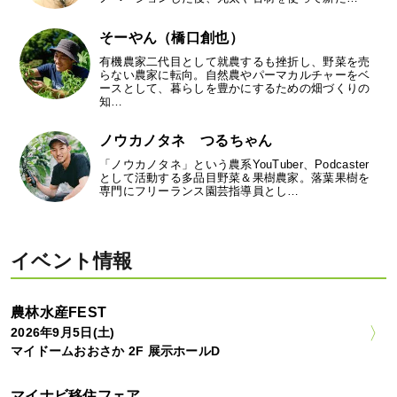
そーやん（橋口創也）
有機農家二代目として就農するも挫折し、野菜を売
らない農家に転向。自然農やパーマカルチャーをベ
ースとして、暮らしを豊かにするための畑づくりの
知…
ノウカノタネ つるちゃん
「ノウカノタネ」という農系YouTuber、Podcaster
として活動する多品目野菜＆果樹農家。落葉果樹を
専門にフリーランス園芸指導員とし…
イベント情報
農林水産FEST
2026年9月5日(土)
マイドームおおさか 2F 展示ホールD
マイナビ移住フェア