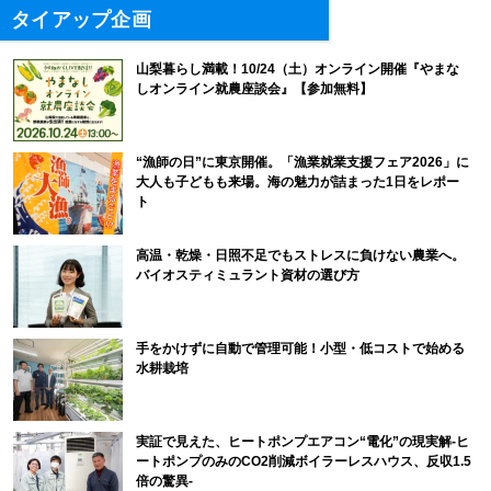
タイアップ企画
山梨暮らし満載！10/24（土）オンライン開催『やまな
しオンライン就農座談会』【参加無料】
“漁師の日”に東京開催。「漁業就業支援フェア2026」に
大人も子どもも来場。海の魅力が詰まった1日をレポー
ト
高温・乾燥・日照不足でもストレスに負けない農業へ。
バイオスティミュラント資材の選び方
手をかけずに自動で管理可能！小型・低コストで始める
水耕栽培
実証で見えた、ヒートポンプエアコン“電化”の現実解-ヒ
ートポンプのみのCO2削減ボイラーレスハウス、反収1.5
倍の驚異-