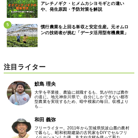
アレチノギク・ヒメムカシヨモギとの違い
や、発生原因・予防対策を解説
慣行農業を上回る単収と安定生産。元オムロ
ンの技術者が挑む「データ活用型有機農業」
注目ライター
鮫島 理央
大学を卒業後、農協に就職するも、気が付けば農作
の道に。地元神奈川県で、自分にしかできない都市
型農業を実現するため、暗中模索の毎日。収穫より
も…
和田 義弥
フリーライター。2011年から茨城県筑波山麓の農村
で暮らし、昭和初期建築の古民家をDIYでセルフリ
ノベーションした後、丸太や古材を使って新た…