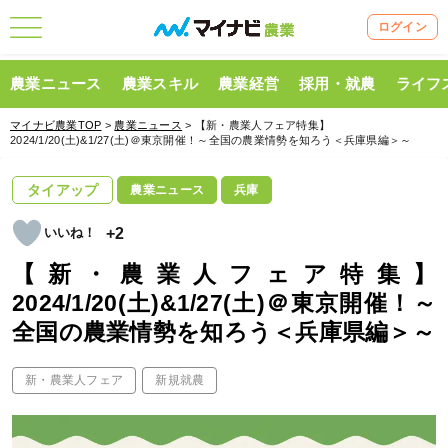
ログイン
農業ニュース
農業スキル
農業経営
採用・就農
ライフ
マイナビ農業TOP
>
農業ニュース
> 【新・農業人フェア特集】
2024/1/20(土)&1/27(土)＠東京開催！～全国の農業情勢を知ろう＜兵庫県編＞～
タイアップ
農業ニュース
兵庫
+2
【新・農業人フェア特集】
2024/1/20(土)&1/27(土)＠東京開催！～
全国の農業情勢を知ろう＜兵庫県編＞～
新・農業人フェア
新規就農