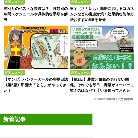
農業ニュース
農業ニュース
芝刈りのベストな頻度は？ 種類別の
里芋（さといも）栽培におけるコガネ
年間スケジュールや具体的な手順を解
ムシなどの害虫対策！効果的な防除方
説
法おすすめ5選を紹介
農業ニュース
農業ニュース
【マンガ】ハンターガールの害獣日誌
【第2話】農業と気象の切れない関
《第6話》甲斐犬「とら」がやってき
係。それでも毎日、野菜がスーパーに
た！
並ぶのはなぜ？【いま知っておきた
い、これからの”食”の話】
Recommended by
新着記事