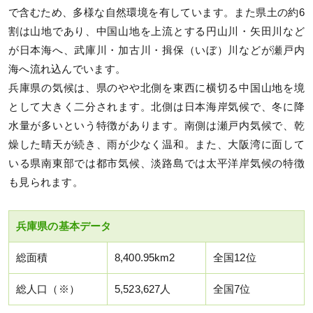
で含むため、多様な自然環境を有しています。また県土の約6
割は山地であり、中国山地を上流とする円山川・矢田川など
が日本海へ、武庫川・加古川・揖保（いぼ）川などが瀬戸内
海へ流れ込んでいます。
兵庫県の気候は、県のやや北側を東西に横切る中国山地を境
として大きく二分されます。北側は日本海岸気候で、冬に降
水量が多いという特徴があります。南側は瀬戸内気候で、乾
燥した晴天が続き、雨が少なく温和。また、大阪湾に面して
いる県南東部では都市気候、淡路島では太平洋岸気候の特徴
も見られます。
兵庫県の基本データ
総面積
8,400.95km2
全国12位
総人口（※）
5,523,627人
全国7位