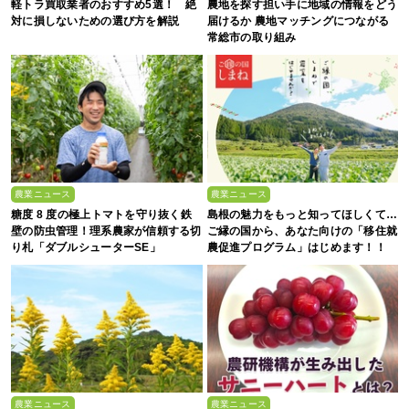
軽トラ買取業者のおすすめ5選！ 絶
農地を探す担い手に地域の情報をどう
対に損しないための選び方を解説
届けるか 農地マッチングにつながる
常総市の取り組み
農業ニュース
農業ニュース
糖度 8 度の極上トマトを守り抜く鉄
島根の魅力をもっと知ってほしくて…
壁の防虫管理！理系農家が信頼する切
ご縁の国から、あなた向けの「移住就
り札「ダブルシューターSE」
農促進プログラム」はじめます！！
農業ニュース
農業ニュース