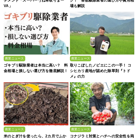
チメント「スーパーうね草取りまー
グ！ 害獣駆除業者の選び方や費用相
VA」
場も解説
農業ニュース
農業ニュース
ゴキブリ駆除業者は本当に高い？ 料
取りこぼしたノビエにこの一手！ コ
金相場と損しない選び方を徹底解説！
シヒカリ産地が認めた除草剤『トド
メ』の力
農業ニュース
農業ニュース
米のとぎ汁を使ったら、2カ月でふか
コナジラミ対策とハチへの安全性を両