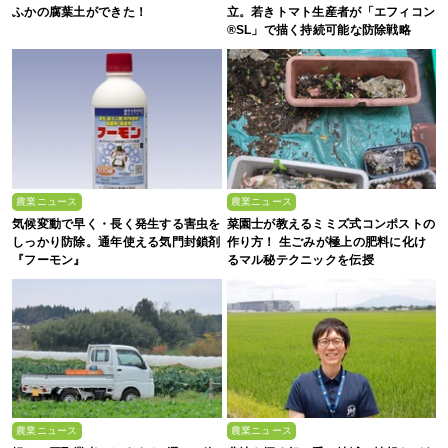
ふかの腐葉土ができた！
立。若きトマト生産者が「エフィコン
®SL」で描く持続可能な防除戦略
農業ニュース
農業ニュース
気候変動で早く・長く発生する害虫を
菜園士が教えるミミズ式コンポストの
しっかり防除。通年使える気門封鎖剤
作り方！ 生ごみが極上の肥料に化け
『フーモン』
るマル秘テクニックを伝授
農業ニュース
農業ニュース