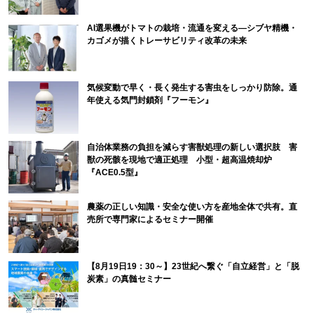
AI選果機がトマトの栽培・流通を変える―シブヤ精機・
カゴメが描くトレーサビリティ改革の未来
気候変動で早く・長く発生する害虫をしっかり防除。通
年使える気門封鎖剤『フーモン』
自治体業務の負担を減らす害獣処理の新しい選択肢 害
獣の死骸を現地で適正処理 小型・超高温焼却炉
『ACE0.5型』
農薬の正しい知識・安全な使い方を産地全体で共有。直
売所で専門家によるセミナー開催
【8月19日19：30～】23世紀へ繋ぐ「自立経営」と「脱
炭素」の真髄セミナー