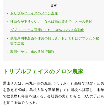
目次
トリプルフェイスのメロン農家
補助金が下りない。「ならば自己資金で」と一念発起
ダブルワークを可能にした、DIYのハウス自動化
栽培期間中農薬不使用の難しさ。おととしはアブラムシ被
害で全滅
教訓生かし、重ねる試行錯誤
トリプルフェイスのメロン農家
通山さんは、南九州市の鳳凰（ほうおう）高校で地歴・公民
を教える40歳。島根大学を卒業後すぐに同校へ就職し、来年
で教員歴18年目を迎える。会社員の夫とともに、3人の子ども
を育てる母でもある。