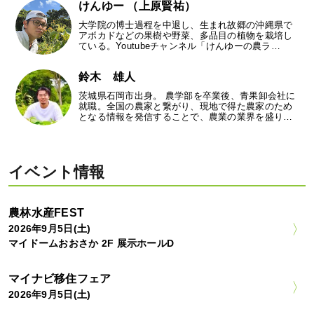
けんゆー （上原賢祐）
大学院の博士過程を中退し、生まれ故郷の沖縄県で
アボカドなどの果樹や野菜、多品目の植物を栽培し
ている。Youtubeチャンネル「けんゆーの農ラ…
鈴木 雄人
茨城県石岡市出身。 農学部を卒業後、青果卸会社に
就職。全国の農家と繋がり、現地で得た農家のため
となる情報を発信することで、農業の業界を盛り…
イベント情報
農林水産FEST
2026年9月5日(土)
マイドームおおさか 2F 展示ホールD
マイナビ移住フェア
2026年9月5日(土)