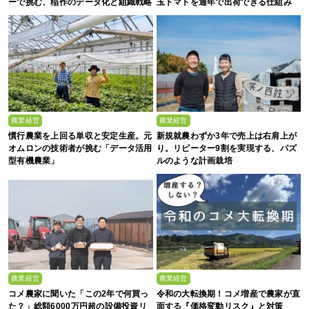
ーで挑む、稲作のデータ化と組織戦略
玉トマトを通年で出荷できる仕組み
農業経営
農業経営
慣行農業を上回る単収と安定生産。元
新規就農わずか3年で売上は右肩上が
オムロンの技術者が挑む「データ活用
り。リピーター9割を実現する、パズ
型有機農業」
ルのような計画栽培
農業経営
農業経営
コメ農家に聞いた「この2年で何買っ
令和の大転換期！コメ増産で農家が直
た？」総額6000万円超の設備投資リ
面する『価格変動リスク』と対策