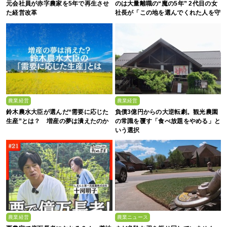
元会社員が赤字農家を5年で再生させ
のは大量離職の“魔の5年” 2代目の女
た経営改革
社長が「この地を選んでくれた人を守
る」と誓った日
農業経営
農業経営
鈴木農水大臣が選んだ“需要に応じた
負債3億円からの大逆転劇。観光農園
生産”とは？ 増産の夢は潰えたのか
の常識を覆す「食べ放題をやめる」と
いう選択
農業経営
農業ニュース