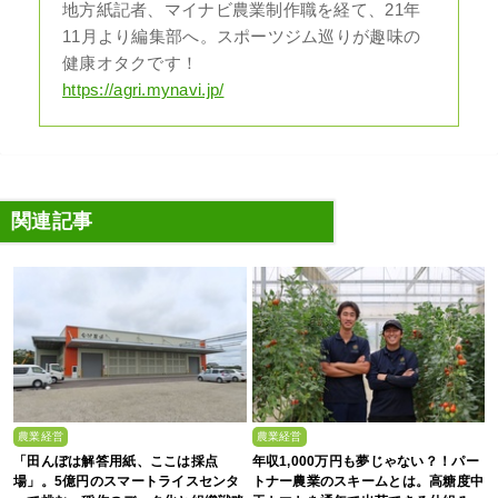
地方紙記者、マイナビ農業制作職を経て、21年
11月より編集部へ。スポーツジム巡りが趣味の
健康オタクです！
https://agri.mynavi.jp/
関連記事
農業経営
農業経営
「田んぼは解答用紙、ここは採点
年収1,000万円も夢じゃない？！パー
場」。5億円のスマートライスセンタ
トナー農業のスキームとは。高糖度中