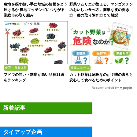
農地を探す担い手に地域の情報をどう
野菜ソムリエが教える、マンゴスチン
届けるか 農地マッチングにつながる
のおいしい食べ方。簡単な皮の剥き
常総市の取り組み
方・種の取り除き方まで解説
食育・農業体験
農業ニュース
ブドウの甘い・糖度が高い品種11選
カット野菜は危険なのか？噂の真相と
をランキング
安心して食べるためのポイント
Recommended by
新着記事
タイアップ企画