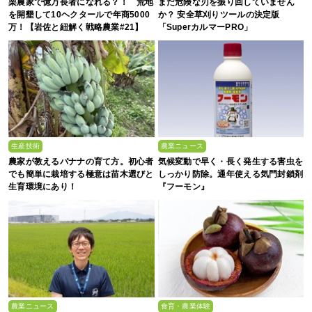
栗農家で億万長者になれる？！ 荒地
まだ危険な刃を振り回していません
を開墾して10ヘクタールで年商5000
か？ 安全草刈りツールの決定版
万！【岩佐と紐解く戦略農業#21】
「SuperカルマーPRO」
生産技術
農業ニュース
農家が教えるバナナの育て方。初心者
気候変動で早く・長く発生する害虫を
でも簡単に栽培する極意は苗木選びと
しっかり防除。通年使える気門封鎖剤
生育環境にあり！
『フーモン』
農業ニュース
食育・農業体験