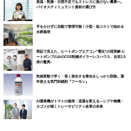
高温・乾燥・日照不足でもストレスに負けない農業へ。
バイオスティミュラント資材の選び方
手をかけずに自動で管理可能！小型・低コストで始める
水耕栽培
実証で見えた、ヒートポンプエアコン“電化”の現実解-ヒ
ートポンプのみのCO2削減ボイラーレスハウス、反収1.5
倍の驚異-
気候変動で早く・長く発生する害虫をしっかり防除。通
年使える気門封鎖剤『フーモン』
AI選果機がトマトの栽培・流通を変える―シブヤ精機・
カゴメが描くトレーサビリティ改革の未来