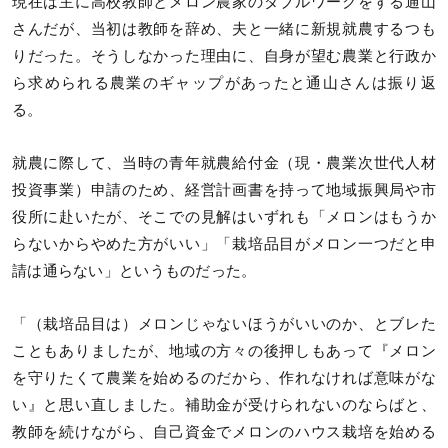
現在は主に高校教師とメロン農家のダブルワークをする通山
さんだが、当初は教師を辞め、夫と一緒に新規就農するつも
りだった。そうしなかった理由に、自身が望む農業と行政か
ら求められる農業のギャップがあったと通山さんは振り返
る。
就農に際して、当時の青年就農給付金（現・農業次世代人材
投資事業）申請のため、経営計画書を持って地域振興局や市
役所に赴いたが、そこでの見解はいずれも「メロンはもうか
らないからやめた方がいい」「栽培品目がメロン一つだと申
請は通らない」というものだった。
「（栽培品目は）メロンじゃないほうがいいのか、とブレた
こともありましたが、地域の方々の後押しもあって『メロン
を守りたくて農業を始めるのだから、作れなければ意味がな
い』と思い直しました。補助金が受けられないのならばと、
教師を続けながら、自己資金でメロンのハウス栽培を始める