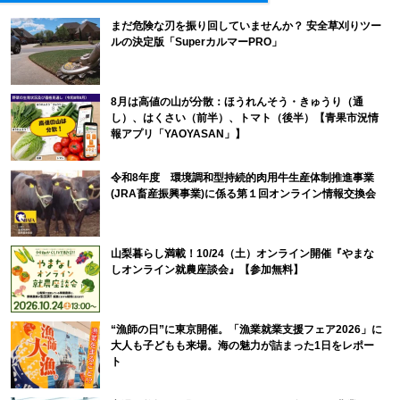
まだ危険な刃を振り回していませんか？ 安全草刈りツー
ルの決定版「SuperカルマーPRO」
8月は高値の山が分散：ほうれんそう・きゅうり（通
し）、はくさい（前半）、トマト（後半）【青果市況情
報アプリ「YAOYASAN」】
令和8年度 環境調和型持続的肉用牛生産体制推進事業
(JRA畜産振興事業)に係る第１回オンライン情報交換会
山梨暮らし満載！10/24（土）オンライン開催『やまな
しオンライン就農座談会』【参加無料】
“漁師の日”に東京開催。「漁業就業支援フェア2026」に
大人も子どもも来場。海の魅力が詰まった1日をレポー
ト