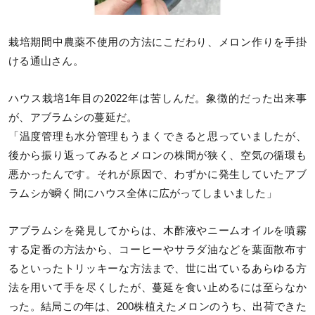
栽培期間中農薬不使用の方法にこだわり、メロン作りを手掛
ける通山さん。
ハウス栽培1年目の2022年は苦しんだ。象徴的だった出来事
が、アブラムシの蔓延だ。
「温度管理も水分管理もうまくできると思っていましたが、
後から振り返ってみるとメロンの株間が狭く、空気の循環も
悪かったんです。それが原因で、わずかに発生していたアブ
ラムシが瞬く間にハウス全体に広がってしまいました」
アブラムシを発見してからは、木酢液やニームオイルを噴霧
する定番の方法から、コーヒーやサラダ油などを葉面散布す
るといったトリッキーな方法まで、世に出ているあらゆる方
法を用いて手を尽くしたが、蔓延を食い止めるには至らなか
った。結局この年は、200株植えたメロンのうち、出荷できた