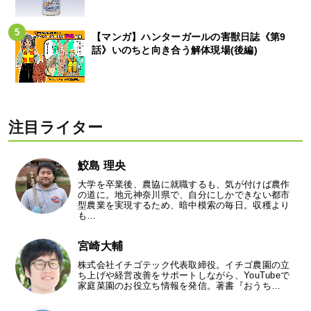
【マンガ】ハンターガールの害獣日誌《第9
話》いのちと向き合う解体現場(後編)
注目ライター
鮫島 理央
大学を卒業後、農協に就職するも、気が付けば農作
の道に。地元神奈川県で、自分にしかできない都市
型農業を実現するため、暗中模索の毎日。収穫より
も…
宮崎大輔
株式会社イチゴテック代表取締役。イチゴ農園の立
ち上げや経営改善をサポートしながら、YouTubeで
家庭菜園のお役立ち情報を発信。著書『おうち…