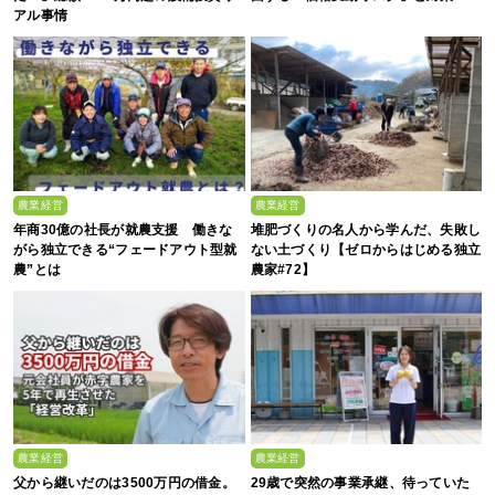
アル事情
農業経営
農業経営
年商30億の社長が就農支援 働きな
堆肥づくりの名人から学んだ、失敗し
がら独立できる“フェードアウト型就
ない土づくり【ゼロからはじめる独立
農”とは
農家#72】
農業経営
農業経営
父から継いだのは3500万円の借金。
29歳で突然の事業承継、待っていた