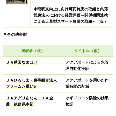
水稲収支向上に向け可変施肥の取組と集落
営農法人における経営評価～関係機関連携
による天草型スマート農業の取組～（仮）
▼その他事例
発表者（仮）
タイトル（仮）
ＪＡ秋田なまはげ
アクアポートによる水管
理自動化実証
ＪＡひろしま・農事組合法人
アクアポートを用いた作
ファーム八重145
業時間の削減
ＪＡアグリあなん・ＪＡ全
ゆずドローン防除の効果
農 徳島県本部
検証