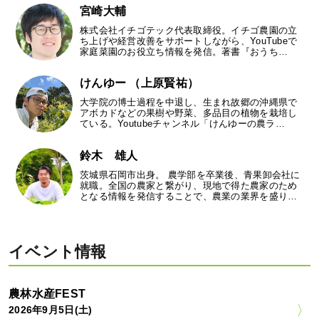
宮崎大輔
株式会社イチゴテック代表取締役。イチゴ農園の立
ち上げや経営改善をサポートしながら、YouTubeで
家庭菜園のお役立ち情報を発信。著書『おうち…
けんゆー （上原賢祐）
大学院の博士過程を中退し、生まれ故郷の沖縄県で
アボカドなどの果樹や野菜、多品目の植物を栽培し
ている。Youtubeチャンネル「けんゆーの農ラ…
鈴木 雄人
茨城県石岡市出身。 農学部を卒業後、青果卸会社に
就職。全国の農家と繋がり、現地で得た農家のため
となる情報を発信することで、農業の業界を盛り…
イベント情報
農林水産FEST
2026年9月5日(土)