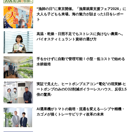
“漁師の日”に東京開催。「漁業就業支援フェア2026」に
大人も子どもも来場。海の魅力が詰まった1日をレポー
ト
高温・乾燥・日照不足でもストレスに負けない農業へ。
バイオスティミュラント資材の選び方
手をかけずに自動で管理可能！小型・低コストで始める
水耕栽培
実証で見えた、ヒートポンプエアコン“電化”の現実解-ヒ
ートポンプのみのCO2削減ボイラーレスハウス、反収1.5
倍の驚異-
AI選果機がトマトの栽培・流通を変える―シブヤ精機・
カゴメが描くトレーサビリティ改革の未来