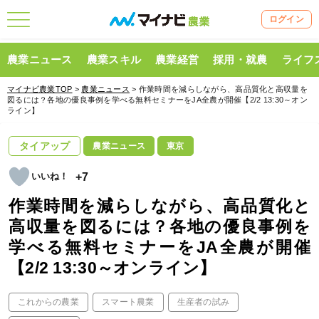
ログイン
農業ニュース
農業スキル
農業経営
採用・就農
ライフ
マイナビ農業TOP
>
農業ニュース
> 作業時間を減らしながら、高品質化と高収量を
図るには？各地の優良事例を学べる無料セミナーをJA全農が開催【2/2 13:30～オン
ライン】
タイアップ
農業ニュース
東京
+7
作業時間を減らしながら、高品質化と
高収量を図るには？各地の優良事例を
学べる無料セミナーをJA全農が開催
【2/2 13:30～オンライン】
これからの農業
スマート農業
生産者の試み