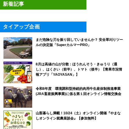
新着記事
タイアップ企画
まだ危険な刃を振り回していませんか？ 安全草刈りツー
ルの決定版「SuperカルマーPRO」
8月は高値の山が分散：ほうれんそう・きゅうり（通
し）、はくさい（前半）、トマト（後半）【青果市況情
報アプリ「YAOYASAN」】
令和8年度 環境調和型持続的肉用牛生産体制推進事業
(JRA畜産振興事業)に係る第１回オンライン情報交換会
山梨暮らし満載！10/24（土）オンライン開催『やまな
しオンライン就農座談会』【参加無料】