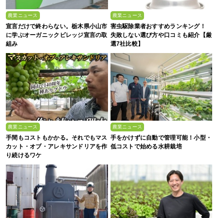
農業ニュース
農業ニュース
宣言だけで終わらない。栃木県小山市
害虫駆除業者おすすめランキング！
に学ぶオーガニックビレッジ宣言の取
失敗しない選び方や口コミも紹介【厳
組み
選7社比較】
農業ニュース
農業ニュース
手間もコストもかかる。それでもマス
手をかけずに自動で管理可能！小型・
カット・オブ・アレキサンドリアを作
低コストで始める水耕栽培
り続けるワケ