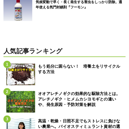
気候変動で早く・長く発生する害虫をしっかり防除。通
年使える気門封鎖剤『フーモン』
人気記事ランキング
もう処分に困らない！ 培養土をリサイクル
する方法
オオアレチノギクの効果的な駆除方法とは。
アレチノギク・ヒメムカシヨモギとの違い
や、発生原因・予防対策を解説
高温・乾燥・日照不足でもストレスに負けな
い農業へ。バイオスティミュラント資材の選