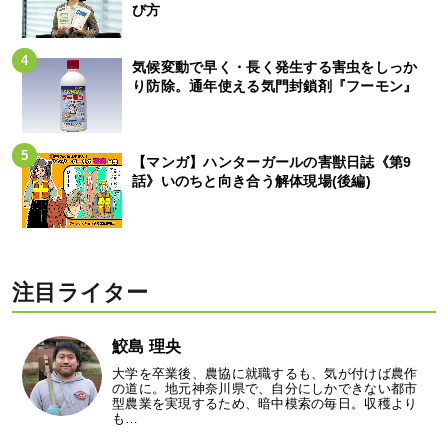
び方
気候変動で早く・長く発生する害虫をしっか
り防除。通年使える気門封鎖剤『フーモン』
【マンガ】ハンターガールの害獣日誌《第9
話》いのちと向き合う解体現場(後編)
注目ライター
鮫島 理央
大学を卒業後、農協に就職するも、気が付けば農作
の道に。地元神奈川県で、自分にしかできない都市
型農業を実現するため、暗中模索の毎日。収穫より
も…