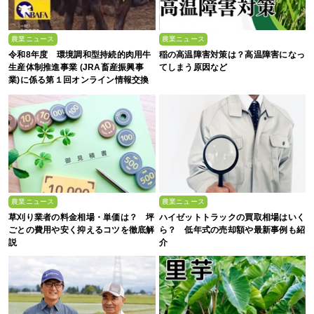
農業ニュース
農業ニュース
令和8年度 環境調和型持続的肉用牛
稲の高温障害対策は？高温障害になっ
生産体制推進事業 (JRA畜産振興事
てしまう原因など
業)に係る第１回オンライン情報交換
会
農業ニュース
農業ニュース
草刈り業者の料金相場・単価は？ 坪
ハイゼットトラックの買取相場はいく
ごとの費用や安く抑えるコツを徹底解
ら？ 低年式の売却額や最新事例も紹
説
介