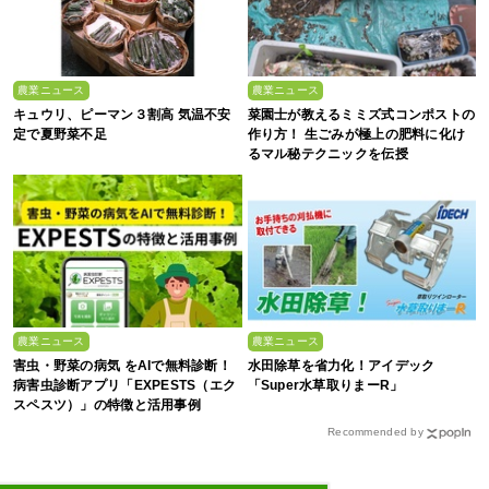
農業ニュース
農業ニュース
キュウリ、ピーマン３割高 気温不安
菜園士が教えるミミズ式コンポストの
定で夏野菜不足
作り方！ 生ごみが極上の肥料に化け
るマル秘テクニックを伝授
農業ニュース
農業ニュース
害虫・野菜の病気 をAIで無料診断！
水田除草を省力化！アイデック
病害虫診断アプリ「EXPESTS（エク
「Super水草取りまーR」
スペスツ）」の特徴と活用事例
Recommended by