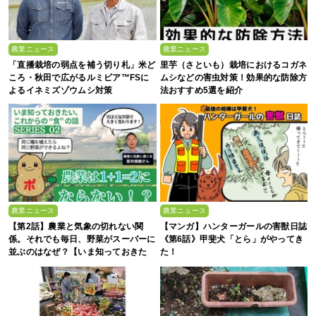
農業ニュース
農業ニュース
「直播栽培の弱点を補う切り札」米ど
里芋（さといも）栽培におけるコガネ
ころ・秋田で広がるルミビア™FSに
ムシなどの害虫対策！効果的な防除方
よるイネミズゾウムシ対策
法おすすめ5選を紹介
農業ニュース
農業ニュース
【第2話】農業と気象の切れない関
【マンガ】ハンターガールの害獣日誌
係。それでも毎日、野菜がスーパーに
《第6話》甲斐犬「とら」がやってき
並ぶのはなぜ？【いま知っておきた
た！
い、これからの”食”の話】