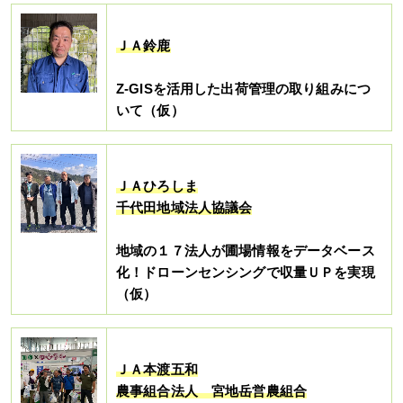
ＪＡ鈴鹿
Z-GISを活用した出荷管理の取り組みにつ
いて（仮）
ＪＡひろしま
千代田地域法人協議会
地域の１７法人が圃場情報をデータベース
化！ドローンセンシングで収量ＵＰを実現
（仮）
ＪＡ本渡五和
農事組合法人 宮地岳営農組合