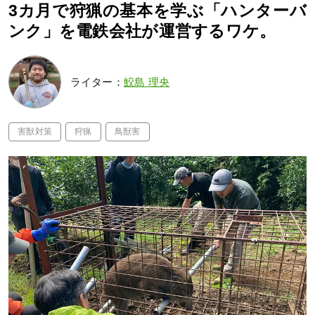
3カ月で狩猟の基本を学ぶ「ハンターバ
ンク」を電鉄会社が運営するワケ。
ライター：
鮫島 理央
害獣対策
狩猟
鳥獣害