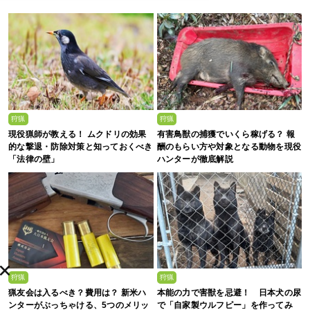
狩猟
狩猟
現役猟師が教える！ ムクドリの効果
有害鳥獣の捕獲でいくら稼げる？ 報
的な撃退・防除対策と知っておくべき
酬のもらい方や対象となる動物を現役
「法律の壁」
ハンターが徹底解説
狩猟
狩猟
猟友会は入るべき？費用は？ 新米ハ
本能の力で害獣を忌避！ 日本犬の尿
ンターがぶっちゃける、5つのメリッ
で「自家製ウルフピー」を作ってみ