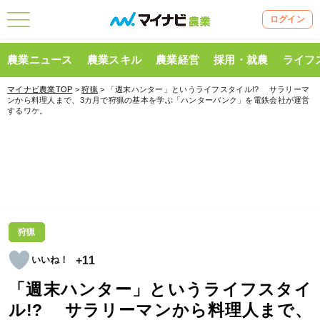
ログイン
農業ニュース
農業スキル
農業経営
採用・就農
ライフ
マイナビ農業TOP
>
狩猟
> 「週末ハンター」というライフスタイル!? サラリーマ
ンから料理人まで、3カ月で狩猟の基本を学ぶ「ハンターバンク」を電鉄会社が運営
するワケ。
狩猟
+11
「週末ハンター」というライフスタイ
ル!? サラリーマンから料理人まで、