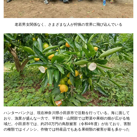
老若男女関係なく、さまざまな人が狩猟の世界に飛び込んでいる
ハンターバンクは、現在神奈川県小田原市で活動を行っている。海に面して
おり、漁業が盛んな一方で、平野部・山間部では野菜や果樹の畑が広がる地
域だ。小田原市では、約250万円の鳥獣被害（令和4年度）が出ており、害獣
の種類ではイノシシ、作物では特産品でもある果樹類の被害が最も多かった