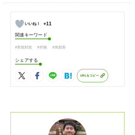
+11
関連キーワード
#害獣対策
#狩猟
#鳥獣害
シェアする
URLをコピー