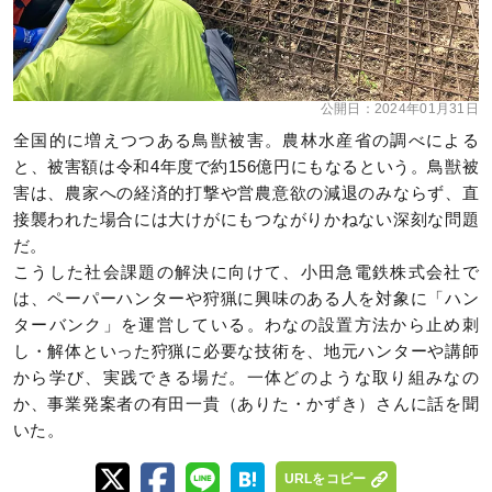
公開日：
2024年01月31日
全国的に増えつつある鳥獣被害。農林水産省の調べによる
と、被害額は令和4年度で約156億円にもなるという。鳥獣被
害は、農家への経済的打撃や営農意欲の減退のみならず、直
接襲われた場合には大けがにもつながりかねない深刻な問題
だ。
こうした社会課題の解決に向けて、小田急電鉄株式会社で
は、ペーパーハンターや狩猟に興味のある人を対象に「ハン
ターバンク」を運営している。わなの設置方法から止め刺
し・解体といった狩猟に必要な技術を、地元ハンターや講師
から学び、実践できる場だ。一体どのような取り組みなの
か、事業発案者の有田一貴（ありた・かずき）さんに話を聞
いた。
URLをコピー