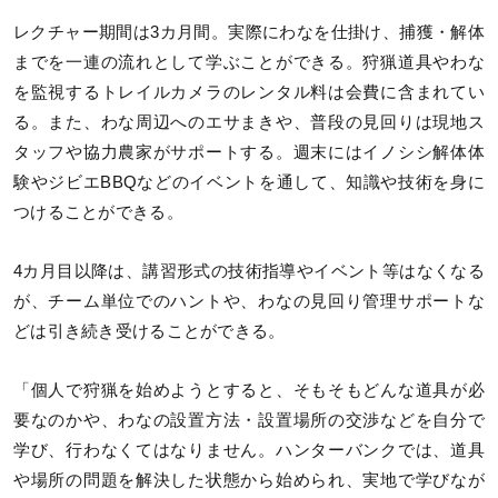
レクチャー期間は3カ月間。実際にわなを仕掛け、捕獲・解体
までを一連の流れとして学ぶことができる。狩猟道具やわな
を監視するトレイルカメラのレンタル料は会費に含まれてい
る。また、わな周辺へのエサまきや、普段の見回りは現地ス
タッフや協力農家がサポートする。週末にはイノシシ解体体
験やジビエBBQなどのイベントを通して、知識や技術を身に
つけることができる。
4カ月目以降は、講習形式の技術指導やイベント等はなくなる
が、チーム単位でのハントや、わなの見回り管理サポートな
どは引き続き受けることができる。
「個人で狩猟を始めようとすると、そもそもどんな道具が必
要なのかや、わなの設置方法・設置場所の交渉などを自分で
学び、行わなくてはなりません。ハンターバンクでは、道具
や場所の問題を解決した状態から始められ、実地で学びなが