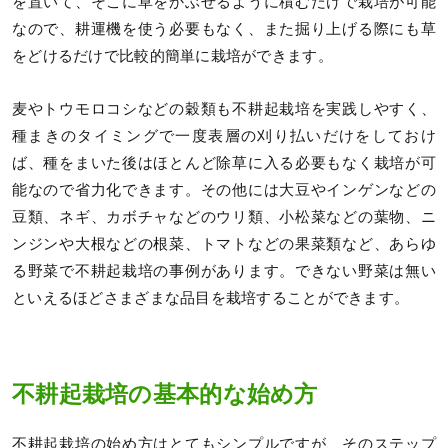
を置いて、そこに草をかぶせるように積むだけで栽培が可能
なので、耕運機を使う必要もなく、また掘り上げる際にも草
をどけるだけで比較的簡単に栽培ができます。
麦やトウモロコシなどの穀類も不耕起栽培を実践しやすく、
種まきのタイミングで一度表層の刈り払いだけをしておけ
ば、種をまいた後はほとんど除草に入る必要もなく栽培が可
能なので省力化できます。その他には大豆やインゲンなどの
豆類、ネギ、カボチャなどのウリ類、小松菜などの葉物、ニ
ンジンや大根などの根菜、トマトなどの果菜類など、あらゆ
る野菜で不耕起栽培の事例があります。できない野菜は無い
といえるほどさまざまな品目を栽培することができます。
不耕起栽培の基本的な始め方
不耕起栽培の始め方はとてもシンプルですが、そのステップ