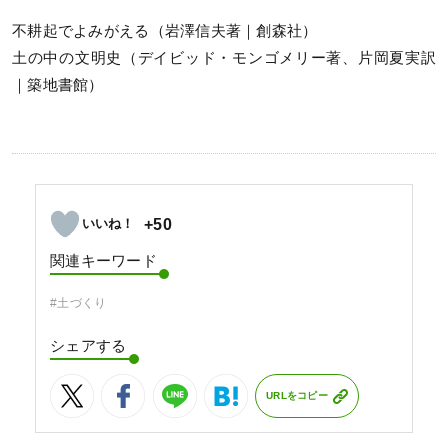
不耕起でよみがえる（岩澤信夫著｜創森社）
土の中の文明史（デイビッド・モンゴメリー著、片岡夏実訳
｜築地書館）
+50
関連キーワード
#土づくり
シェアする
URLをコピー