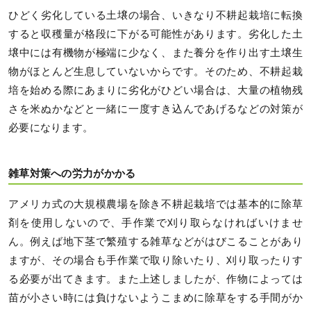
ひどく劣化している土壌の場合、いきなり不耕起栽培に転換
すると収穫量が格段に下がる可能性があります。劣化した土
壌中には有機物が極端に少なく、また養分を作り出す土壌生
物がほとんど生息していないからです。そのため、不耕起栽
培を始める際にあまりに劣化がひどい場合は、大量の植物残
さを米ぬかなどと一緒に一度すき込んであげるなどの対策が
必要になります。
雑草対策への労力がかかる
アメリカ式の大規模農場を除き不耕起栽培では基本的に除草
剤を使用しないので、手作業で刈り取らなければいけませ
ん。例えば地下茎で繁殖する雑草などがはびこることがあり
ますが、その場合も手作業で取り除いたり、刈り取ったりす
る必要が出てきます。また上述しましたが、作物によっては
苗が小さい時には負けないようこまめに除草をする手間がか