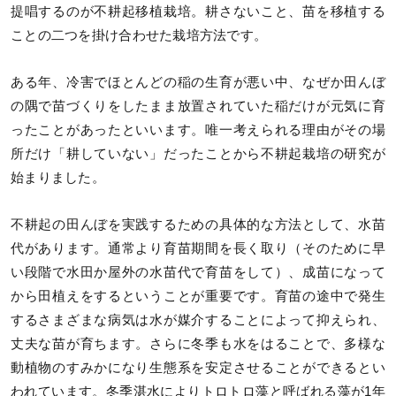
提唱するのが不耕起移植栽培。耕さないこと、苗を移植する
ことの二つを掛け合わせた栽培方法です。
ある年、冷害でほとんどの稲の生育が悪い中、なぜか田んぼ
の隅で苗づくりをしたまま放置されていた稲だけが元気に育
ったことがあったといいます。唯一考えられる理由がその場
所だけ「耕していない」だったことから不耕起栽培の研究が
始まりました。
不耕起の田んぼを実践するための具体的な方法として、水苗
代があります。通常より育苗期間を長く取り（そのために早
い段階で水田か屋外の水苗代で育苗をして）、成苗になって
から田植えをするということが重要です。育苗の途中で発生
するさまざまな病気は水が媒介することによって抑えられ、
丈夫な苗が育ちます。さらに冬季も水をはることで、多様な
動植物のすみかになり生態系を安定させることができるとい
われています。冬季湛水によりトロトロ藻と呼ばれる藻が1年