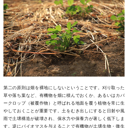
第二の原則は畑を裸地にしないということです。刈り取った
草や落ち葉など、有機物を畑に積んでおくか、あるいはカバ
ークロップ（被覆作物）と呼ばれる地面を覆う植物を常に生
やしておくことが重要です。土をむき出しにすると日射や風
雨で土壌構造が破壊され、保水力や保養力が著しく低下しま
す。逆にバイオマスを与えることで有機物が土壌生物・微生