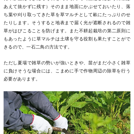
あえて抜かずに残す）そのまま地面にかぶせておいたり、落
ち葉や刈り取ってきた草を草マルチとして畝にたっぷりのせ
たりします。そうすると地表まで届く光が遮断されるので雑
草がはびこることを防げます。また不耕起栽培の第二原則に
もあったように草マルチは土壌を守る役割も果たすことがで
きるので、一石二鳥の方法です。
ただし夏場で雑草の勢いが強いときや、苗がまだ小さく雑草
に負けそうな場合には、こまめに手で作物周辺の除草を行う
必要があります。