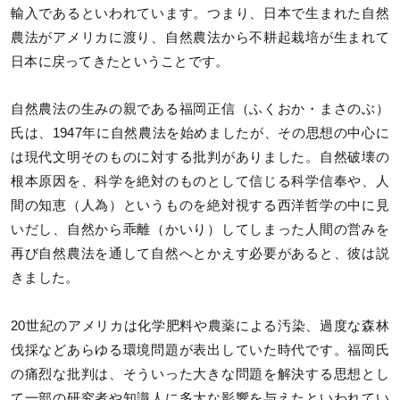
輸入であるといわれています。つまり、日本で生まれた自然
農法がアメリカに渡り、自然農法から不耕起栽培が生まれて
日本に戻ってきたということです。
自然農法の生みの親である福岡正信（ふくおか・まさのぶ）
氏は、1947年に自然農法を始めましたが、その思想の中心に
は現代文明そのものに対する批判がありました。自然破壊の
根本原因を、科学を絶対のものとして信じる科学信奉や、人
間の知恵（人為）というものを絶対視する西洋哲学の中に見
いだし、自然から乖離（かいり）してしまった人間の営みを
再び自然農法を通して自然へとかえす必要があると、彼は説
きました。
20世紀のアメリカは化学肥料や農薬による汚染、過度な森林
伐採などあらゆる環境問題が表出していた時代です。福岡氏
の痛烈な批判は、そういった大きな問題を解決する思想とし
て一部の研究者や知識人に多大な影響を与えたといわれてい