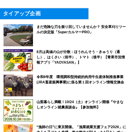
タイアップ企画
まだ危険な刃を振り回していませんか？ 安全草刈りツー
ルの決定版「SuperカルマーPRO」
8月は高値の山が分散：ほうれんそう・きゅうり（通
し）、はくさい（前半）、トマト（後半）【青果市況情
報アプリ「YAOYASAN」】
令和8年度 環境調和型持続的肉用牛生産体制推進事業
(JRA畜産振興事業)に係る第１回オンライン情報交換会
山梨暮らし満載！10/24（土）オンライン開催『やまな
しオンライン就農座談会』【参加無料】
“漁師の日”に東京開催。「漁業就業支援フェア2026」に