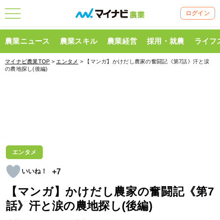
ログイン
農業ニュース
農業スキル
農業経営
採用・就農
ライフ
マイナビ農業TOP
>
エンタメ
> 【マンガ】かけだし農家の奮闘記《第7話》汗と涙
の農地探し(後編)
エンタメ
+7
【マンガ】かけだし農家の奮闘記《第7
話》汗と涙の農地探し(後編)