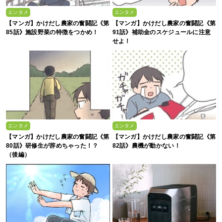
エンタメ
エンタメ
【マンガ】かけだし農家の奮闘記《第
【マンガ】かけだし農家の奮闘記《第
85話》施設野菜の特徴をつかめ！
91話》補助金のスケジュールに注意
せよ！
エンタメ
エンタメ
【マンガ】かけだし農家の奮闘記《第
【マンガ】かけだし農家の奮闘記《第
80話》研修生が辞めちゃった！？
82話》農機が動かない！
（後編）