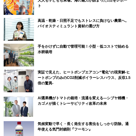
大人も子どもも来場。海の魅力が詰まった1日をレポー
ト
高温・乾燥・日照不足でもストレスに負けない農業へ。
バイオスティミュラント資材の選び方
手をかけずに自動で管理可能！小型・低コストで始める
水耕栽培
実証で見えた、ヒートポンプエアコン“電化”の現実解-ヒ
ートポンプのみのCO2削減ボイラーレスハウス、反収1.5
倍の驚異-
AI選果機がトマトの栽培・流通を変える―シブヤ精機・
カゴメが描くトレーサビリティ改革の未来
気候変動で早く・長く発生する害虫をしっかり防除。通
年使える気門封鎖剤『フーモン』