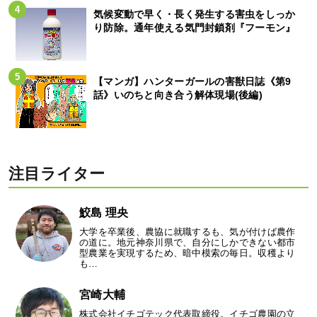
気候変動で早く・長く発生する害虫をしっか
り防除。通年使える気門封鎖剤『フーモン』
【マンガ】ハンターガールの害獣日誌《第9
話》いのちと向き合う解体現場(後編)
注目ライター
鮫島 理央
大学を卒業後、農協に就職するも、気が付けば農作
の道に。地元神奈川県で、自分にしかできない都市
型農業を実現するため、暗中模索の毎日。収穫より
も…
宮崎大輔
株式会社イチゴテック代表取締役。イチゴ農園の立