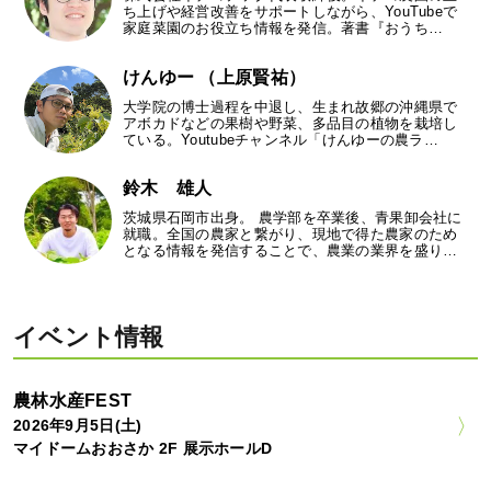
ち上げや経営改善をサポートしながら、YouTubeで
家庭菜園のお役立ち情報を発信。著書『おうち…
けんゆー （上原賢祐）
大学院の博士過程を中退し、生まれ故郷の沖縄県で
アボカドなどの果樹や野菜、多品目の植物を栽培し
ている。Youtubeチャンネル「けんゆーの農ラ…
鈴木 雄人
茨城県石岡市出身。 農学部を卒業後、青果卸会社に
就職。全国の農家と繋がり、現地で得た農家のため
となる情報を発信することで、農業の業界を盛り…
イベント情報
農林水産FEST
2026年9月5日(土)
マイドームおおさか 2F 展示ホールD