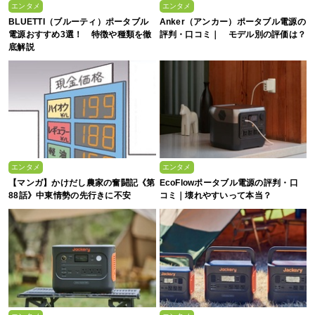
エンタメ
エンタメ
BLUETTI（ブルーティ）ポータブル
Anker（アンカー）ポータブル電源の
電源おすすめ3選！ 特徴や種類を徹
評判・口コミ｜ モデル別の評価は？
底解説
エンタメ
エンタメ
【マンガ】かけだし農家の奮闘記《第
EcoFlowポータブル電源の評判・口
88話》中東情勢の先行きに不安
コミ｜壊れやすいって本当？