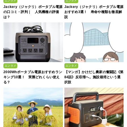
エンタメ
エンタメ
Jackery（ジャクリ）ポータブル電源
Jackery（ジャクリ）ポータブル電源
の口コミ・評判｜ 人気機種の評価
おすすめ3選！ 寿命や種類を徹底解
は？
説
エンタメ
エンタメ
2000Whポータブル電源おすすめラン
【マンガ】かけだし農家の奮闘記《第
キング10選！ 実際どれくらい使え
84話》反収増へ。施設栽培という選
る？
択肢