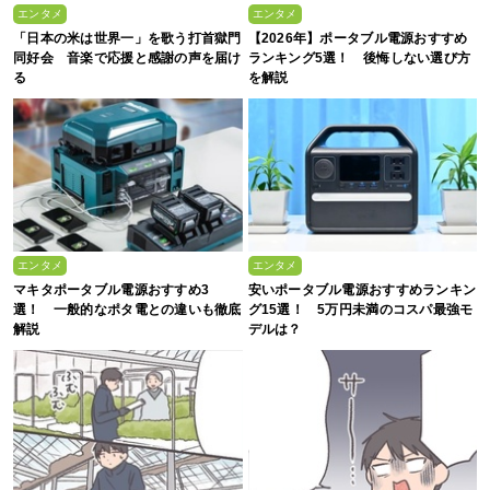
エンタメ
エンタメ
「日本の米は世界一」を歌う打首獄門
【2026年】ポータブル電源おすすめ
同好会 音楽で応援と感謝の声を届け
ランキング5選！ 後悔しない選び方
る
を解説
エンタメ
エンタメ
マキタポータブル電源おすすめ3
安いポータブル電源おすすめランキン
選！ 一般的なポタ電との違いも徹底
グ15選！ 5万円未満のコスパ最強モ
解説
デルは？