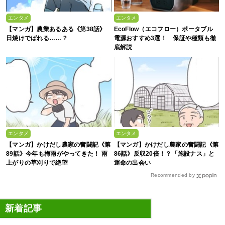
エンタメ
エンタメ
【マンガ】農業あるある《第38話》
EcoFlow（エコフロー）ポータブル
日焼けでばれる……？
電源おすすめ3選！ 保証や種類も徹
底解説
エンタメ
エンタメ
【マンガ】かけだし農家の奮闘記《第
【マンガ】かけだし農家の奮闘記《第
89話》今年も梅雨がやってきた！ 雨
86話》反収20倍！？「施設ナス」と
上がりの草刈りで絶望
運命の出会い
Recommended by
新着記事