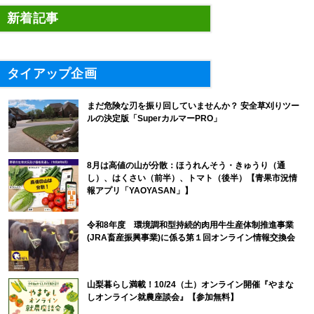
新着記事
タイアップ企画
まだ危険な刃を振り回していませんか？ 安全草刈りツー
ルの決定版「SuperカルマーPRO」
8月は高値の山が分散：ほうれんそう・きゅうり（通
し）、はくさい（前半）、トマト（後半）【青果市況情
報アプリ「YAOYASAN」】
令和8年度 環境調和型持続的肉用牛生産体制推進事業
(JRA畜産振興事業)に係る第１回オンライン情報交換会
山梨暮らし満載！10/24（土）オンライン開催『やまな
しオンライン就農座談会』【参加無料】