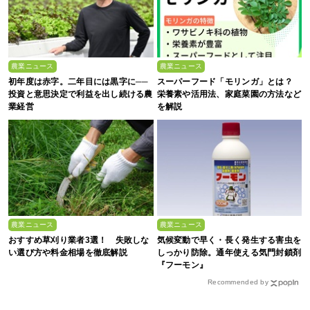
農業ニュース
農業ニュース
初年度は赤字。二年目には黒字に──
スーパーフード「モリンガ」とは？
投資と意思決定で利益を出し続ける農
栄養素や活用法、家庭菜園の方法など
業経営
を解説
農業ニュース
農業ニュース
おすすめ草刈り業者3選！ 失敗しな
気候変動で早く・長く発生する害虫を
い選び方や料金相場を徹底解説
しっかり防除。通年使える気門封鎖剤
『フーモン』
Recommended by