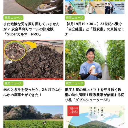
農業ニュース
農業ニュース
まだ危険な刃を振り回していません
【8月19日19：30～】23世紀へ繋ぐ
か？ 安全草刈りツールの決定版
「自立経営」と「脱炭素」の真髄セミ
「SuperカルマーPRO」
ナー
農業ニュース
農業ニュース
米のとぎ汁を使ったら、2カ月でふか
糖度 8 度の極上トマトを守り抜く鉄
ふかの腐葉土ができた！
壁の防虫管理！理系農家が信頼する切
り札「ダブルシューターSE」