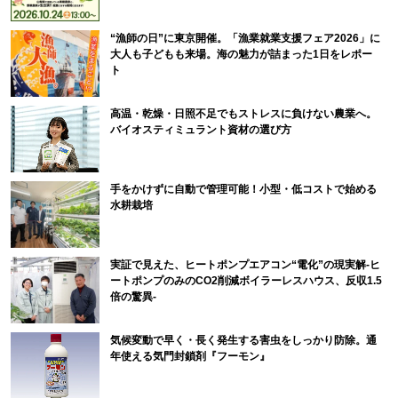
“漁師の日”に東京開催。「漁業就業支援フェア2026」に
大人も子どもも来場。海の魅力が詰まった1日をレポー
ト
高温・乾燥・日照不足でもストレスに負けない農業へ。
バイオスティミュラント資材の選び方
手をかけずに自動で管理可能！小型・低コストで始める
水耕栽培
実証で見えた、ヒートポンプエアコン“電化”の現実解-ヒ
ートポンプのみのCO2削減ボイラーレスハウス、反収1.5
倍の驚異-
気候変動で早く・長く発生する害虫をしっかり防除。通
年使える気門封鎖剤『フーモン』