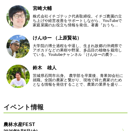
宮崎大輔
株式会社イチゴテック代表取締役。イチゴ農園の立
ち上げや経営改善をサポートしながら、YouTubeで
家庭菜園のお役立ち情報を発信。著書『おうち…
けんゆー （上原賢祐）
大学院の博士過程を中退し、生まれ故郷の沖縄県で
アボカドなどの果樹や野菜、多品目の植物を栽培し
ている。Youtubeチャンネル「けんゆーの農ラ…
鈴木 雄人
茨城県石岡市出身。 農学部を卒業後、青果卸会社に
就職。全国の農家と繋がり、現地で得た農家のため
となる情報を発信することで、農業の業界を盛り…
イベント情報
農林水産FEST
2026年9月5日(土)