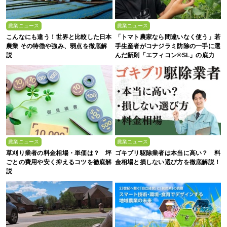
農業ニュース
農業ニュース
こんなにも違う！世界と比較した日本
「トマト農家なら間違いなく使う」若
農業 その特徴や強み、弱点を徹底解
手生産者がコナジラミ防除の一手に選
説
んだ新剤「エフィコン®SL」の底力
農業ニュース
農業ニュース
草刈り業者の料金相場・単価は？ 坪
ゴキブリ駆除業者は本当に高い？ 料
ごとの費用や安く抑えるコツを徹底解
金相場と損しない選び方を徹底解説！
説