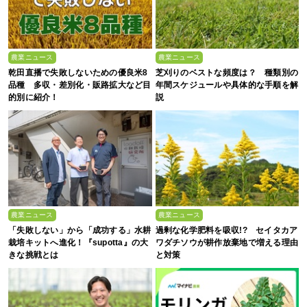
農業ニュース
農業ニュース
乾田直播で失敗しないための優良米8
芝刈りのベストな頻度は？ 種類別の
品種 多収・差別化・販路拡大など目
年間スケジュールや具体的な手順を解
的別に紹介！
説
農業ニュース
農業ニュース
「失敗しない」から「成功する」水耕
過剰な化学肥料を吸収!? セイタカア
栽培キットへ進化！『supotta』の大
ワダチソウが耕作放棄地で増える理由
きな挑戦とは
と対策