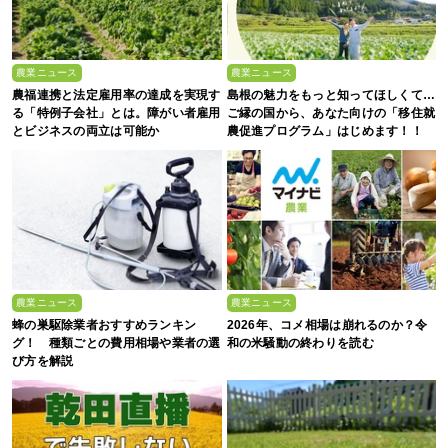
農業ニュース
農業ニュース
農福連携と法定雇用率の達成を実現す
島根の魅力をもっと知ってほしくて…
る「特例子会社」とは。障がい者雇用
ご縁の国から、あなた向けの「移住就
とビジネスの両立は可能か
農促進プログラム」はじめます！！
農業ニュース
農業ニュース
蜂の巣駆除業者おすすめランキン
2026年、コメ相場は崩れるのか？令
グ！ 種類ごとの費用相場や業者の選
和の米騒動の終わりを読む
び方を解説