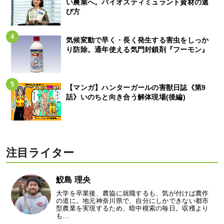
い農業へ。バイオスティミュラント資材の選
び方
気候変動で早く・長く発生する害虫をしっか
り防除。通年使える気門封鎖剤『フーモン』
【マンガ】ハンターガールの害獣日誌《第9
話》いのちと向き合う解体現場(後編)
注目ライター
鮫島 理央
大学を卒業後、農協に就職するも、気が付けば農作
の道に。地元神奈川県で、自分にしかできない都市
型農業を実現するため、暗中模索の毎日。収穫より
も…