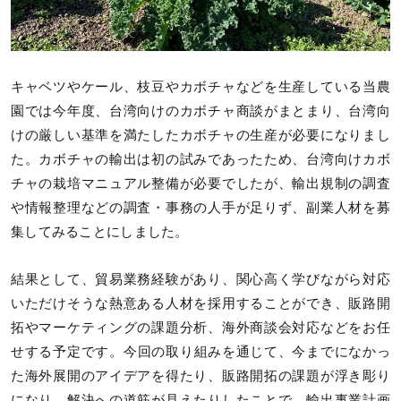
キャベツやケール、枝豆やカボチャなどを生産している当農
園では今年度、台湾向けのカボチャ商談がまとまり、台湾向
けの厳しい基準を満たしたカボチャの生産が必要になりまし
た。カボチャの輸出は初の試みであったため、台湾向けカボ
チャの栽培マニュアル整備が必要でしたが、輸出規制の調査
や情報整理などの調査・事務の人手が足りず、副業人材を募
集してみることにしました。​
結果として、貿易業務経験があり、関心高く学びながら対応
いただけそうな熱意ある人材を採用することができ、販路開
拓やマーケティングの課題分析、海外商談会対応などをお任
せする予定です。​今回の取り組みを通じて、今までになかっ
た海外展開のアイデアを得たり、販路開拓の課題が浮き彫り
になり、解決への道筋が見えたりしたことで、輸出事業計画