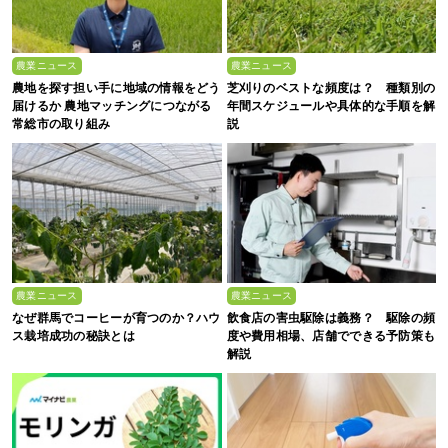
農業ニュース
農業ニュース
農地を探す担い手に地域の情報をどう
芝刈りのベストな頻度は？ 種類別の
届けるか 農地マッチングにつながる
年間スケジュールや具体的な手順を解
常総市の取り組み
説
農業ニュース
農業ニュース
なぜ群馬でコーヒーが育つのか？ハウ
飲食店の害虫駆除は義務？ 駆除の頻
ス栽培成功の秘訣とは
度や費用相場、店舗でできる予防策も
解説