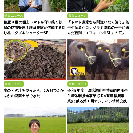
農業ニュース
農業ニュース
糖度 8 度の極上トマトを守り抜く鉄
「トマト農家なら間違いなく使う」若
壁の防虫管理！理系農家が信頼する切
手生産者がコナジラミ防除の一手に選
り札「ダブルシューターSE」
んだ新剤「エフィコン®SL」の底力
農業ニュース
農業ニュース
米のとぎ汁を使ったら、2カ月でふか
令和8年度 環境調和型持続的肉用牛
ふかの腐葉土ができた！
生産体制推進事業 (JRA畜産振興事
業)に係る第１回オンライン情報交換
会