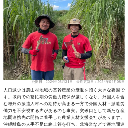
公開日：
2024年03月31日
最終更新日：
2024年04月08日
人口減少は農山村地域の基幹産業の衰退を招く大きな要因で
す。域内での繁忙期の労働力確保が厳しくなり、外国人を含
む域外の派遣人材への期待が高まる一方で外国人材・派遣労
働力を不安視する声があるのも事実。突破口として新たな産
地間連携先の開拓に着手した農業人材支援会社があります。
沖縄離島の人手不足に終止符を打ち、北海道などで産地間連