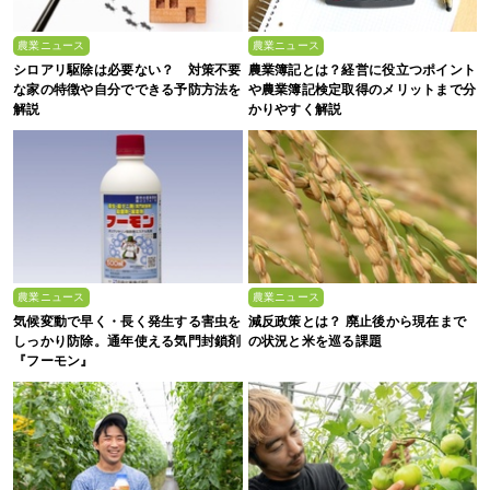
農業ニュース
農業ニュース
シロアリ駆除は必要ない？ 対策不要
農業簿記とは？経営に役立つポイント
な家の特徴や自分でできる予防方法を
や農業簿記検定取得のメリットまで分
解説
かりやすく解説
農業ニュース
農業ニュース
気候変動で早く・長く発生する害虫を
減反政策とは？ 廃止後から現在まで
しっかり防除。通年使える気門封鎖剤
の状況と米を巡る課題
『フーモン』