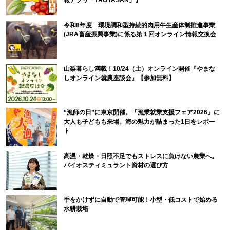
令和8年度 環境調和型持続的肉用牛生産体制推進事業
(JRA畜産振興事業)に係る第１回オンライン情報交換会
山梨暮らし満載！10/24（土）オンライン開催『やまな
しオンライン就農座談会』【参加無料】
“漁師の日”に東京開催。「漁業就業支援フェア2026」に
大人も子どもも来場。海の魅力が詰まった1日をレポー
ト
高温・乾燥・日照不足でもストレスに負けない農業へ。
バイオスティミュラント資材の選び方
手をかけずに自動で管理可能！小型・低コストで始める
水耕栽培