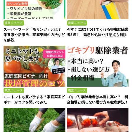
農業ニュース
農業ニュース
スーパーフード「モリンガ」とは？
今すぐに駆けつけてくれる害虫駆除業
栄養素や活用法、家庭菜園の方法など
者3選！ 緊急対処法や注意点も解説
を解説
農業ニュース
農業ニュース
ミニトマトも夏バテする？家庭菜園ビ
ゴキブリ駆除業者は本当に高い？ 料
ギナーがコツを聞いてみた
金相場と損しない選び方を徹底解説！