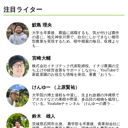
注目ライター
鮫島 理央
大学を卒業後、農協に就職するも、気が付けば農作
の道に。地元神奈川県で、自分にしかできない都市
型農業を実現するため、暗中模索の毎日。収穫より
も…
宮崎大輔
株式会社イチゴテック代表取締役。イチゴ農園の立
ち上げや経営改善をサポートしながら、YouTubeで
家庭菜園のお役立ち情報を発信。著書『おうち…
けんゆー （上原賢祐）
大学院の博士過程を中退し、生まれ故郷の沖縄県で
アボカドなどの果樹や野菜、多品目の植物を栽培し
ている。Youtubeチャンネル「けんゆーの農ラ…
鈴木 雄人
茨城県石岡市出身。 農学部を卒業後、青果卸会社に