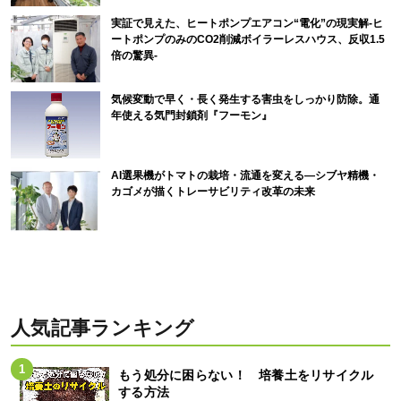
実証で見えた、ヒートポンプエアコン“電化”の現実解-ヒ
ートポンプのみのCO2削減ボイラーレスハウス、反収1.5
倍の驚異-
気候変動で早く・長く発生する害虫をしっかり防除。通
年使える気門封鎖剤『フーモン』
AI選果機がトマトの栽培・流通を変える―シブヤ精機・
カゴメが描くトレーサビリティ改革の未来
人気記事ランキング
もう処分に困らない！ 培養土をリサイクル
する方法