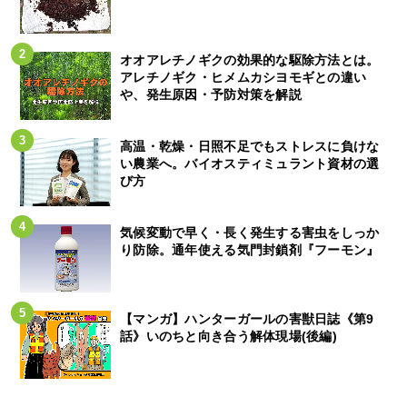
オオアレチノギクの効果的な駆除方法とは。
アレチノギク・ヒメムカシヨモギとの違い
や、発生原因・予防対策を解説
高温・乾燥・日照不足でもストレスに負けな
い農業へ。バイオスティミュラント資材の選
び方
気候変動で早く・長く発生する害虫をしっか
り防除。通年使える気門封鎖剤『フーモン』
【マンガ】ハンターガールの害獣日誌《第9
話》いのちと向き合う解体現場(後編)