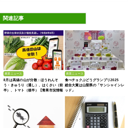
関連記事
農業ニュース
農業ニュース
8月は高値の山が分散：ほうれんそ
食べチョクぶどうグランプリ2025
う・きゅうり（通し）、はくさい（前
総合大賞は山梨県の「サンシャインレ
半）、トマト（後半）【青果市況情報
ッド」
アプリ「YAOYASAN」】