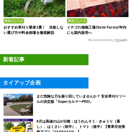
農業ニュース
農業ニュース
おすすめ草刈り業者3選！ 失敗しな
イチゴの植物工場Oishii Farmが年内
い選び方や料金相場を徹底解説
にも国内販売へ
Recommended by
新着記事
タイアップ企画
まだ危険な刃を振り回していませんか？ 安全草刈りツー
ルの決定版「SuperカルマーPRO」
8月は高値の山が分散：ほうれんそう・きゅうり（通
し）、はくさい（前半）、トマト（後半）【青果市況情
報アプリ「YAOYASAN」】