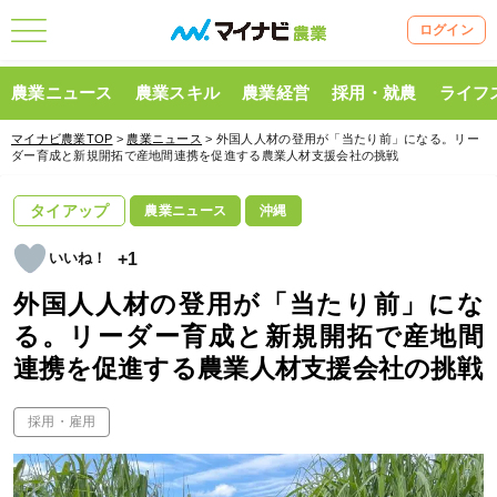
ログイン
農業ニュース
農業スキル
農業経営
採用・就農
ライフ
マイナビ農業TOP
>
農業ニュース
> 外国人人材の登用が「当たり前」になる。リー
ダー育成と新規開拓で産地間連携を促進する農業人材支援会社の挑戦
タイアップ
農業ニュース
沖縄
+1
外国人人材の登用が「当たり前」にな
る。リーダー育成と新規開拓で産地間
連携を促進する農業人材支援会社の挑戦
採用・雇用