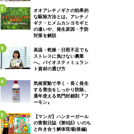
オオアレチノギクの効果的
な駆除方法とは。アレチノ
ギク・ヒメムカシヨモギと
の違いや、発生原因・予防
対策を解説
高温・乾燥・日照不足でも
ストレスに負けない農業
へ。バイオスティミュラン
ト資材の選び方
気候変動で早く・長く発生
する害虫をしっかり防除。
通年使える気門封鎖剤『フ
ーモン』
【マンガ】ハンターガール
の害獣日誌《第9話》いのち
と向き合う解体現場(後編)