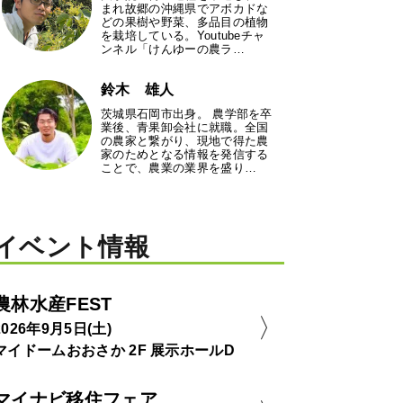
まれ故郷の沖縄県でアボカドな
どの果樹や野菜、多品目の植物
を栽培している。Youtubeチャ
ンネル「けんゆーの農ラ…
鈴木 雄人
茨城県石岡市出身。 農学部を卒
業後、青果卸会社に就職。全国
の農家と繋がり、現地で得た農
家のためとなる情報を発信する
ことで、農業の業界を盛り…
イベント情報
農林水産FEST
2026年9月5日(土)
マイドームおおさか 2F 展示ホールD
マイナビ移住フェア