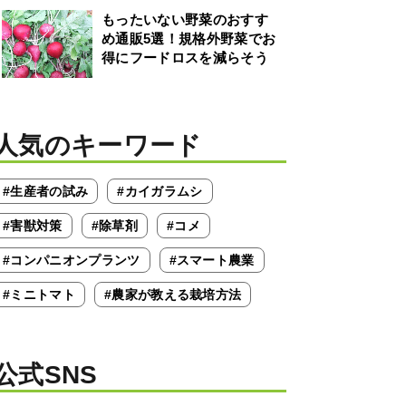
もったいない野菜のおすす
め通販5選！規格外野菜でお
得にフードロスを減らそう
人気のキーワード
#生産者の試み
#カイガラムシ
#害獣対策
#除草剤
#コメ
#コンパニオンプランツ
#スマート農業
#ミニトマト
#農家が教える栽培方法
公式SNS