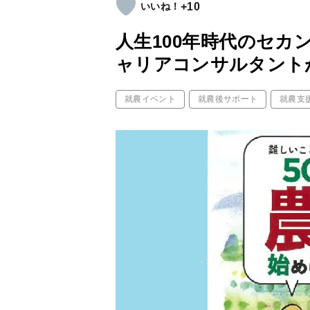
+10
人生100年時代のセカ
ャリアコンサルタント
就農イベント
就農後サポート
就農支