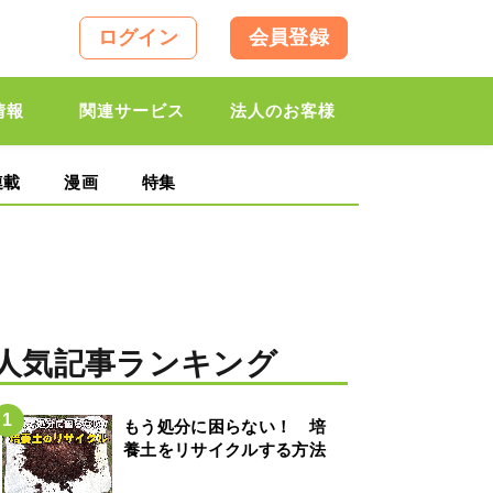
ログイン
会員登録
情報
関連サービス
法人のお客様
連載
漫画
特集
人気記事ランキング
もう処分に困らない！ 培
養土をリサイクルする方法