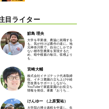
注目ライター
鮫島 理央
大学を卒業後、農協に就職する
も、気が付けば農作の道に。地
元神奈川県で、自分にしかでき
ない都市型農業を実現するた
め、暗中模索の毎日。収穫より
も…
宮崎大輔
株式会社イチゴテック代表取締
役。イチゴ農園の立ち上げや経
営改善をサポートしながら、
YouTubeで家庭菜園のお役立ち
情報を発信。著書『おうち…
けんゆー （上原賢祐）
大学院の博士過程を中退し、生